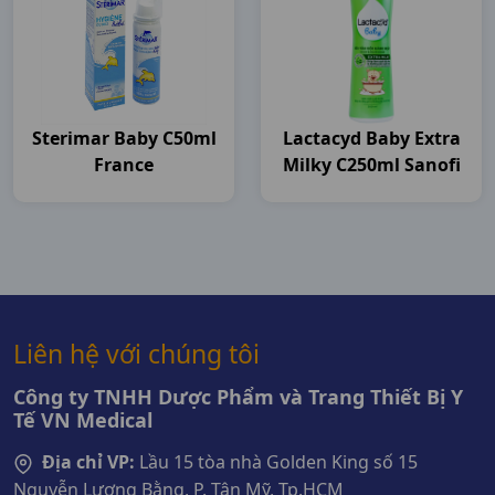
Sterimar Baby C50ml
Lactacyd Baby Extra
France
Milky C250ml Sanofi
Liên hệ với chúng tôi
Công ty TNHH Dược Phẩm và Trang Thiết Bị Y
Tế VN Medical
Địa chỉ VP:
Lầu 15 tòa nhà Golden King số 15
Nguyễn Lương Bằng, P. Tân Mỹ, Tp.HCM