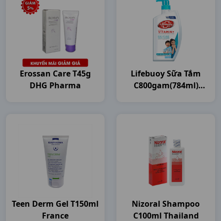
Erossan Care T45g
Lifebuoy Sữa Tắm
DHG Pharma
C800gam(784ml)
Unilever VN
Teen Derm Gel T150ml
Nizoral Shampoo
France
C100ml Thailand