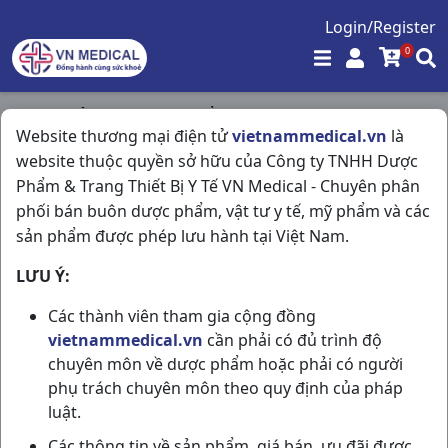
Login/Register
0
Trang chủ
/
Hóa - Mỹ Phẩm
/
Website thương mại điện tử
vietnammedical.vn
là
Theboy C100gr VM Group
website thuộc quyền sở hữu của Công ty TNHH Dược
Phẩm & Trang Thiết Bị Y Tế VN Medical - Chuyên phân
phối bán buôn dược phẩm, vật tư y tế, mỹ phẩm và các
sản phẩm được phép lưu hành tại Việt Nam.
LƯU Ý:
Các thành viên tham gia cộng đồng
vietnammedical.vn
cần phải có đủ trình độ
chuyên môn về dược phẩm hoặc phải có người
phụ trách chuyên môn theo quy định của pháp
luật.
Các thông tin về sản phẩm, giá bán, ưu đãi được