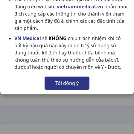
đăng trên website
vietnammedical.vn
nhằm mục
đích cung cấp các thông tin cho thành viên tham
gia một cách đầy đủ & chính xác các đặc tính của
sản phẩm.
THEBOY C100GR VM GROUP
VN Medical
sẽ
KHÔNG
chịu trách nhiệm khi có
bất kỳ hậu quả nào xảy ra do tự ý sử dụng sử
NSX:
VM Group
dụng thuốc kê đơn hay thuốc chữa bệnh mà
không tuân thủ theo sự hướng dẫn của bác sĩ,
Nhóm hàng:
Hóa - Mỹ Phẩm,
dược sĩ hoặc người có chuyên môn về Y - Dược.
Chia sẻ qua mạng xã hội:
Tôi đồng ý