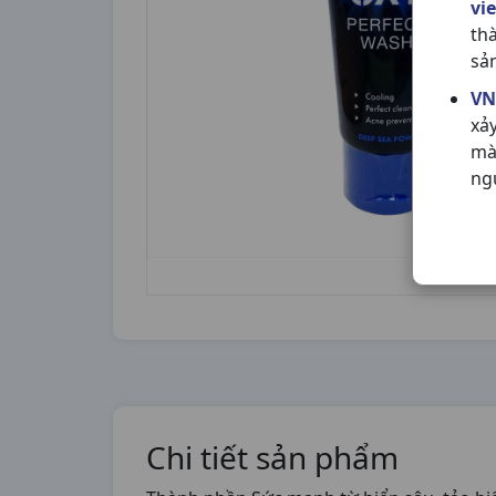
vi
th
sả
VN
xả
mà
ng
Chi tiết sản phẩm