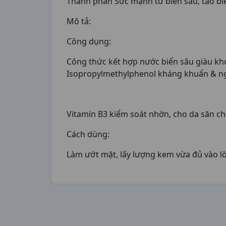
Thành phần Sức mạnh từ biển sâu, tảo 
Mô tả:
Công dụng:
Công thức kết hợp nước biển sâu giàu khoá
Isopropylmethylphenol kháng khuẩn & n
Vitamin B3 kiểm soát nhờn, cho da săn c
Cách dùng:
Làm ướt mặt, lấy lượng kem vừa đủ vào lò