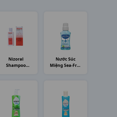
Nizoral
Nước Súc
Shampoo
Miệng Sea-Free
C50ml Thailand
C250ml Nam
Dược