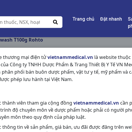
Trang chủ
Đặt nhanh
S
p
twash T100g Rohto
e thương mại điện tử
vietnammedical.vn
là website thuộc
 của Công ty TNHH Dược Phẩm & Trang Thiết Bị Y Tế VN Med
OXY PERFECTWASH 
 phân phối bán buôn dược phẩm, vật tư y tế, mỹ phẩm và c
ược phép lưu hành tại Việt Nam.
NSX:
Rohto
Nhóm hàng:
Hóa - Mỹ Phẩm,
c thành viên tham gia cộng đồng
vietnammedical.vn
cần p
Chia sẻ qua mạng xã hội:
 trình độ chuyên môn về dược phẩm hoặc phải có người ph
uyên môn theo quy định của pháp luật.
c thông tin về sản phẩm, giá bán, ưu đãi được đăng trên we