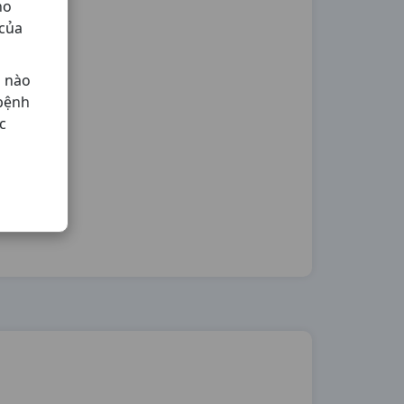
ho
 của
ả nào
 bệnh
c