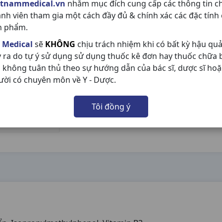
etnammedical.vn
nhằm mục đích cung cấp các thông tin c
ành viên tham gia một cách đầy đủ & chính xác các đặc tính
n phẩm.
 Medical
sẽ
KHÔNG
chịu trách nhiệm khi có bất kỳ hậu qu
y ra do tự ý sử dụng sử dụng thuốc kê đơn hay thuốc chữa
 không tuân thủ theo sự hướng dẫn của bác sĩ, dược sĩ hoặ
ười có chuyên môn về Y - Dược.
Tôi đồng ý