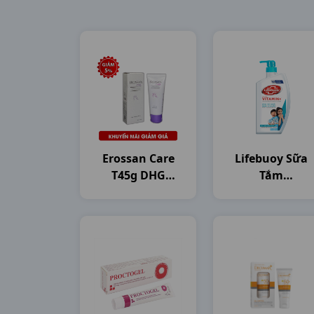
Erossan Care
Lifebuoy Sữa
T45g DHG
Tắm
Pharma
C800gam(784ml
Unilever VN