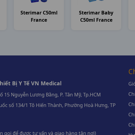
Sterimar C50ml
Sterimar Baby
France
C50ml France
C
iết Bị Y Tế VN Medical
Giớ
Ch
số 15 Nguyễn Lương Bằng, P. Tân Mỹ, Tp.HCM
Ch
ốc số 134/1 Tô Hiến Thành, Phường Hoà Hưng, TP
Ch
Ch
 gọi để được tư vấn và giao hàng tận nơi)