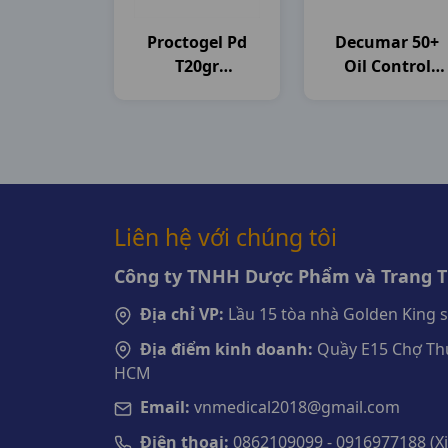
Proctogel Pd
Decumar 50+
T20gr
Oil Control
Medipharco
T50gr CVI
Pharma
Liên hệ với chúng tôi
Công ty TNHH Dược Phẩm và Trang Th
Địa chỉ VP:
Lầu 15 tòa nhà Golden King 
Địa điểm kinh doanh:
Quầy E15 Chợ Thu
HCM
Email:
vnmedical2018@gmail.com
Điện thoại:
0862109099 - 0916977188 (Xin