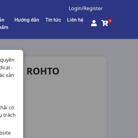
Login/Register
ản
Hướng dẫn
Tin tức
Liên hệ
0
hẩm
 quyền
ical -
T100G ROHTO
ác sản
hải có
ụ trách
bsite