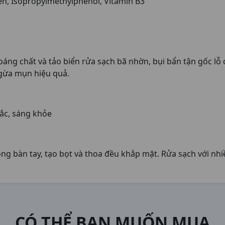
biển, Isopropylmethylphenol, Vitamin B3
ng chất và tảo biển rửa sạch bã nhờn, bụi bẩn tận gốc lỗ c
gừa mụn hiệu quả.
hắc, sáng khỏe
ng bàn tay, tạo bọt và thoa đều khắp mặt. Rửa sạch với nhi
CÓ THỂ BẠN MUỐN MUA