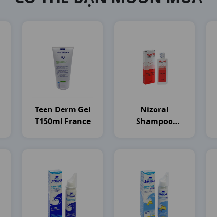
Teen Derm Gel
Nizoral
T150ml France
Shampoo
)
C100ml
Thailand