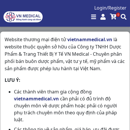
Login/Register
0
Chính sách thanh toán
Website thương mại điện tử
vietnammedical.vn
là
website thuộc quyền sở hữu của Công ty TNHH Dược
Trang chủ
/
Chính sách thanh toán
Phẩm & Trang Thiết Bị Y Tế VN Medical - Chuyên phân
phối bán buôn dược phẩm, vật tư y tế, mỹ phẩm và các
Chính sách thanh toán
sản phẩm được phép lưu hành tại Việt Nam.
Về hình thức thanh toán, Quý khách có thể thanh
LƯU Ý:
toán cho Công ty TNHH Dược Phẩm & Trang Thiết Bị
Y Tế VN Medical bằng các hình thức sau:
Các thành viên tham gia cộng đồng
vietnammedical.vn
cần phải có đủ trình độ
Thanh toán bằng tiền mặt khi mua tại cửa hàng:
chuyên môn về dược phẩm hoặc phải có người
phụ trách chuyên môn theo quy định của pháp
Địa chỉ cửa hàng: 42/24 Nguyễn Giản Thanh,
luật.
Phường 15, Quận 10, TP.HCM
Các thông tin về sản phẩm, giá bán, ưu đãi được