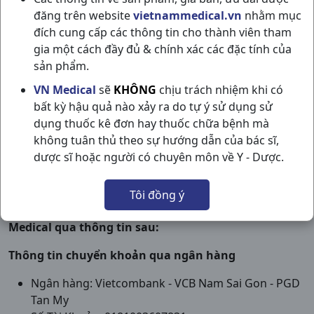
Thanh toán khi nhận hàng (COD) khi đặt hàng trên
đăng trên website
vietnammedical.vn
nhằm mục
website: VN Medical
sẽ gọi lại cho khách hàng để xác
đích cung cấp các thông tin cho thành viên tham
nhận đơn hàng và thông tin giao hàng tận nơi.
gia một cách đầy đủ & chính xác các đặc tính của
Quý khách đồng kiểm tra đơn hàng đầy đủ, hàng
sản phẩm.
không bị lỗi kỹ thuật và lỗi do nhà sản xuất, không
VN Medical
sẽ
KHÔNG
chịu trách nhiệm khi có
lỗi do vận chuyển, đúng mẫu mã và loại hàng khách
bất kỳ hậu quả nào xảy ra do tự ý sử dụng sử
đã đặt .
dụng thuốc kê đơn hay thuốc chữa bệnh mà
Sau khi kiểm tra hoàn tất, Quý khách vui lòng thanh
không tuân thủ theo sự hướng dẫn của bác sĩ,
toán đúng số tiền đã xác nhận với VN Medical trong
dược sĩ hoặc người có chuyên môn về Y - Dược.
liên hệ xác nhận trước đó cho nhân viên giao hàng
của chúng tôi hoặc đơn vị vận chuyển.
Tôi đồng ý
Có thể chọn chuyển khoản trước vào tài khoản của
VN
Medical qua thông tin sau:
Thông tin chuyển khoản qua ngân hàng
Ngân hàng: Vietcombank - VCB Nam Sai Gon - PGD
Tan My