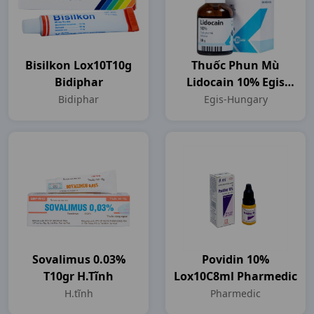
Bisilkon Lox10T10g
Thuốc Phun Mù
Bidiphar
Lidocain 10% Egis
Dùng Trong Chỉ Định
Bidiphar
Egis-Hungary
Gây Tê Tại Chỗ (38g)
Egis-Hungary
Sovalimus 0.03%
Povidin 10%
T10gr H.tĩnh
Lox10C8ml Pharmedic
H.tĩnh
Pharmedic