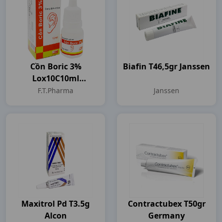
Cồn Boric 3%
Biafin T46,5gr Janssen
Lox10C10ml
F.T.Pharma
F.T.Pharma
Janssen
Maxitrol Pd T3.5g
Contractubex T50gr
Alcon
Germany