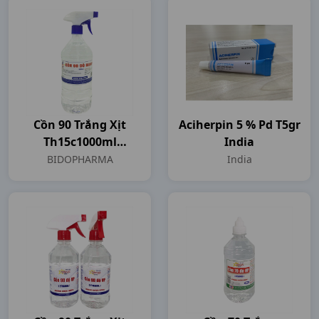
Cồn 90 Trắng Xịt
Aciherpin 5 % Pd T5gr
Th15c1000ml
India
BIDOPHARMA
BIDOPHARMA
India