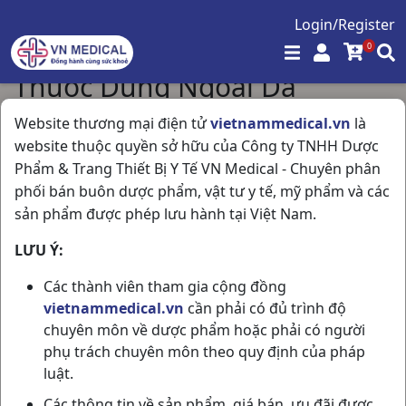
Login/Register
0
Thuốc Dùng Ngoài Da
Trang chủ
/
Thuốc Dùng Ngoài Da
Website thương mại điện tử
vietnammedical.vn
là
website thuộc quyền sở hữu của Công ty TNHH Dược
Phẩm & Trang Thiết Bị Y Tế VN Medical - Chuyên phân
Hiển thị 36 / 268 sản phẩm
phối bán buôn dược phẩm, vật tư y tế, mỹ phẩm và các
sản phẩm được phép lưu hành tại Việt Nam.
LƯU Ý:
Các thành viên tham gia cộng đồng
vietnammedical.vn
cần phải có đủ trình độ
chuyên môn về dược phẩm hoặc phải có người
phụ trách chuyên môn theo quy định của pháp
luật.
B-SOL T10GR
Gensilron Tube 10gr (G
Các thông tin về sản phẩm, giá bán, ưu đãi được