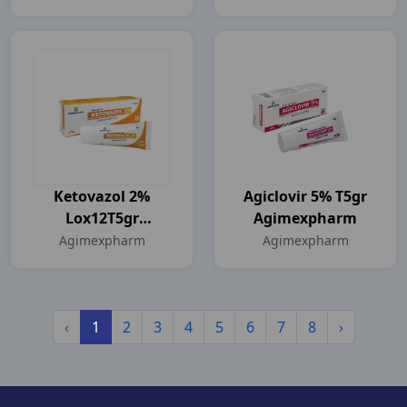
Ketovazol 2%
Agiclovir 5% T5gr
Lox12T5gr
Agimexpharm
Agimexpharm
Agimexpharm
Agimexpharm
‹
1
2
3
4
5
6
7
8
›