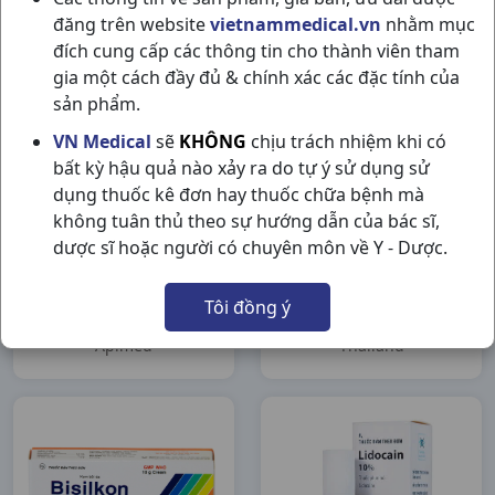
Pharm)
đăng trên website
vietnammedical.vn
nhằm mục
Agimexpharm
G Pharm
đích cung cấp các thông tin cho thành viên tham
gia một cách đầy đủ & chính xác các đặc tính của
sản phẩm.
VN Medical
sẽ
KHÔNG
chịu trách nhiệm khi có
bất kỳ hậu quả nào xảy ra do tự ý sử dụng sử
dụng thuốc kê đơn hay thuốc chữa bệnh mà
không tuân thủ theo sự hướng dẫn của bác sĩ,
dược sĩ hoặc người có chuyên môn về Y - Dược.
Apisolvat Kem 10gam
Neoticabalm T30gr
Tôi đồng ý
Tuyp10g) Apimed
Thailand
Apimed
Thailand