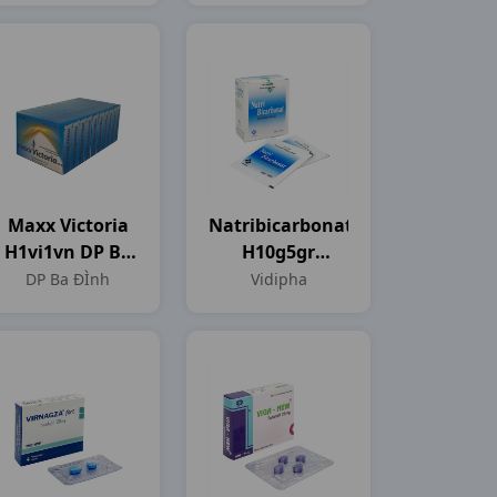
Maxx Victoria
Natribicarbonat
H1vi1vn DP Ba
H10g5gr
ĐÌnh
Vidipha
DP Ba ĐÌnh
Vidipha