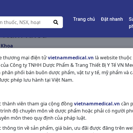
Trang chủ
Đặt nhanh
S
p
 - Nam Khoa
m Khoa
e thương mại điện tử
vietnammedical.vn
là website thuộc
 của Công ty TNHH Dược Phẩm & Trang Thiết Bị Y Tế VN Med
 phân phối bán buôn dược phẩm, vật tư y tế, mỹ phẩm và c
ược phép lưu hành tại Việt Nam.
c thành viên tham gia cộng đồng
vietnammedical.vn
cần p
 trình độ chuyên môn về dược phẩm hoặc phải có người ph
uyên môn theo quy định của pháp luật.
c thông tin về sản phẩm, giá bán, ưu đãi được đăng trên we
Myogynan SH
Insulatard