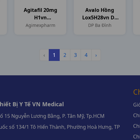
Agitafil 20mg
Avalo Hồng
H1vn
Lox5H28vn DP
Agimexpharm
Ba Đình
Agimexpharm
DP Ba Đình
‹
1
2
3
4
›
C
iết Bị Y Tế VN Medical
Giớ
Ch
số 15 Nguyễn Lương Bằng, P. Tân Mỹ, Tp.HCM
Ch
ốc số 134/1 Tô Hiến Thành, Phường Hoà Hưng, TP
Ch