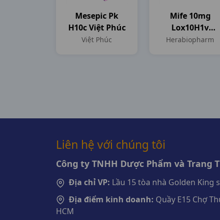
Mesepic Pk
Mife 10mg
H10c Việt Phúc
Lox10H1v
Herabiopharm
Việt Phúc
Herabiopharm
Liên hệ với chúng tôi
Công ty TNHH Dược Phẩm và Trang Th
Địa chỉ VP:
Lầu 15 tòa nhà Golden King 
Địa điểm kinh doanh:
Quầy E15 Chợ Thu
HCM