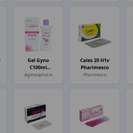
l
Gel Gyno
Cales 20 H1v
C100ml
Pharimexco
Agimexpharm
Agimexpharm
Pharimexco