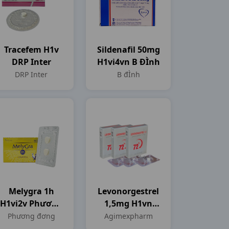
Tracefem H1v
Sildenafil 50mg
DRP Inter
H1vi4vn B ĐÌnh
DRP Inter
B đÌnh
Melygra 1h
Levonorgestrel
H1vi2v Phương
1,5mg H1vn
Đơng
Agimexpharm
Phương đơng
Agimexpharm