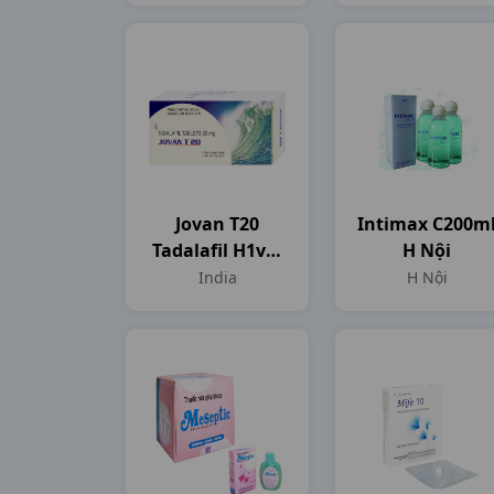
Jovan T20
Intimax C200m
Tadalafil H1vbf
H Nội
India
India
H Nội