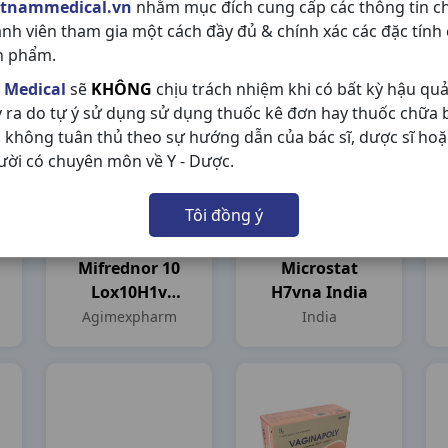
etnammedical.vn
nhằm mục đích cung cấp các thông tin c
H10v
100UI/ml
ành viên tham gia một cách đầy đủ & chính xác các đặc tính
Armepharco
H10ml
Armepharco
Novonosdisk
n phẩm.
Novonosdisk
 Medical
sẽ
KHÔNG
chịu trách nhiệm khi có bất kỳ hậu qu
y ra do tự ý sử dụng sử dụng thuốc kê đơn hay thuốc chữa
 không tuân thủ theo sự hướng dẫn của bác sĩ, dược sĩ hoặ
ười có chuyên môn về Y - Dược.
Tôi đồng ý
Mifrednor 10
Microstat
Lox10H1v
H7vna India
Agimexpharm
Agimexpharm
India