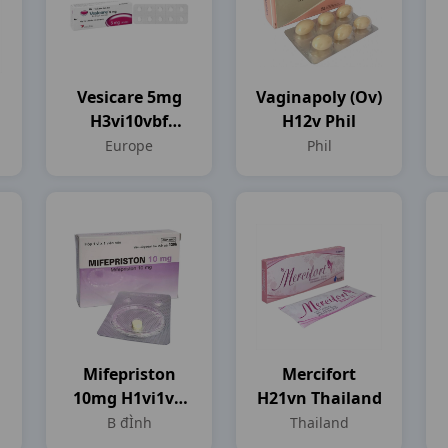
Vesicare 5mg
Vaginapoly (ov)
H3vi10vbf
H12v Phil
Europe
Europe
Phil
Mifepriston
Mercifort
10mg H1vi1vn
H21vn Thailand
B ĐÌnh
B đÌnh
Thailand