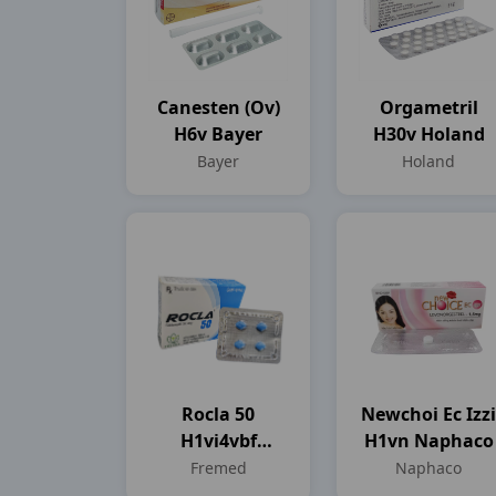
Canesten (ov)
Orgametril
H6v Bayer
H30v Holand
Bayer
Holand
Rocla 50
Newchoi Ec Izzi
H1vi4vbf
H1vn Naphaco
Fremed
Fremed
Naphaco