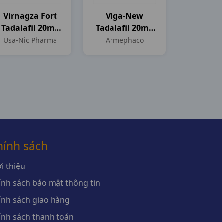
Virnagza Fort
Viga-New
Tadalafil 20mg
Tadalafil 20mg
H4vn Usa-Nic
H4vn
Usa-Nic Pharma
Armephaco
Pharma
Armephaco
hính sách
i thiệu
ính sách bảo mật thông tin
ính sách giao hàng
ính sách thanh toán