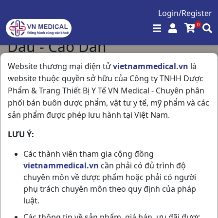
Login/Register
0
Dầu - Cao Dán
Trang chủ
/
Dầu - Cao Dán
Website thương mại điện tử
vietnammedical.vn
là
website thuộc quyền sở hữu của Công ty TNHH Dược
Phẩm & Trang Thiết Bị Y Tế VN Medical - Chuyên phân
Hiển thị 36 / 95 sản phẩm
phối bán buôn dược phẩm, vật tư y tế, mỹ phẩm và các
sản phẩm được phép lưu hành tại Việt Nam.
LƯU Ý:
Các thành viên tham gia cộng đồng
vietnammedical.vn
cần phải có đủ trình độ
chuyên môn về dược phẩm hoặc phải có người
phụ trách chuyên môn theo quy định của pháp
luật.
Dầu Xanh Singapore
Dán Cọp Tốt Thailand
Các thông tin về sản phẩm, giá bán, ưu đãi được