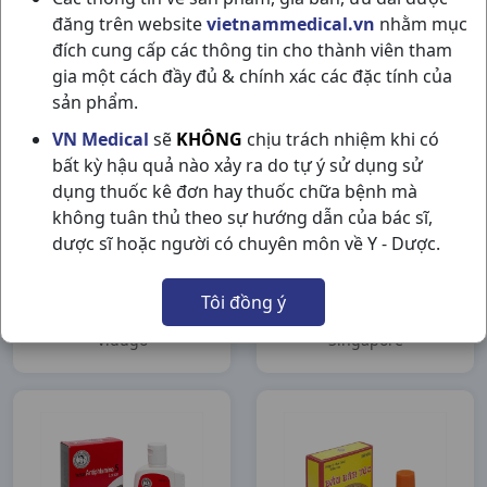
Con Ó Eagle Brand
đăng trên website
vietnammedical.vn
nhằm mục
H12chai24ml Eagle
Eagle Brand
Thailand
đích cung cấp các thông tin cho thành viên tham
Brand
gia một cách đầy đủ & chính xác các đặc tính của
sản phẩm.
VN Medical
sẽ
KHÔNG
chịu trách nhiệm khi có
bất kỳ hậu quả nào xảy ra do tự ý sử dụng sử
dụng thuốc kê đơn hay thuốc chữa bệnh mà
không tuân thủ theo sự hướng dẫn của bác sĩ,
dược sĩ hoặc người có chuyên môn về Y - Dược.
Vidugo Dán Giảm Đau
Miếng Dán Tiger Balm
Tôi đồng ý
Lox10H20m Vidugo
Plaster 10cm X 14cm
Hộp12túi3miếng
Vidugo
Singapore
Singapore