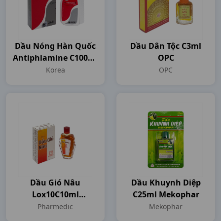
Dầu Nóng Hàn Quốc
Dầu Dân Tộc C3ml
Antiphlamine C100ml
OPC
Korea
Korea
OPC
Dầu Gió Nâu
Dầu Khuynh Diệp
Lox10C10ml
C25ml Mekophar
Pharmedic
Pharmedic
Mekophar