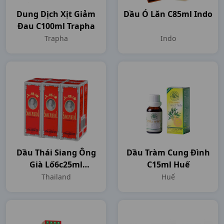
Dung Dịch Xịt Giảm
Dầu Ó Lăn C85ml Indo
Đau C100ml Trapha
Trapha
Indo
Dầu Thái Siang Ông
Dầu Tràm Cung Đình
Già Lố6c25ml
C15ml Huế
Thailand
Thailand
Huế