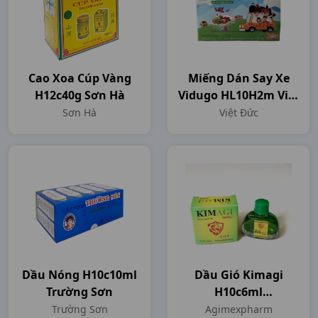
Cao Xoa Cúp Vàng
Miếng Dán Say Xe
H12c40g Sơn Hà
Vidugo HL10H2m Việt
Đức
Sơn Hà
Việt Đức
Dầu Nóng H10c10ml
Dầu Gió Kimagi
Trường Sơn
H10c6ml
Agimexpharm
Trường Sơn
Agimexpharm