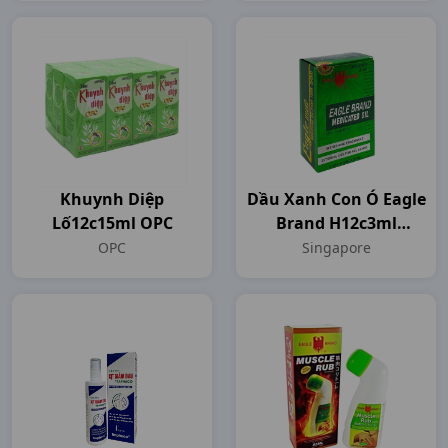
Khuynh Diệp
Dầu Xanh Con Ó Eagle
Lố12c15ml OPC
Brand H12c3ml
Singapore
OPC
Singapore