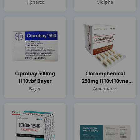
Tipharco
Vidipha
Ciprobay 500mg
Cloramphenicol
H10vbf Bayer
250mg H10vi10vna
Amepharco
Bayer
Amepharco