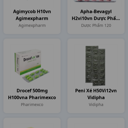
Agimycob H10vn
Apha-Bevagyl
Agimexpharm
H2vi10vn Dược Phẩm
120
Agimexpharm
Dược Phẩm 120
Drocef 500mg
Peni Xé H50Vi12vn
H100vna Pharimexco
Vidipha
Pharimexco
Vidipha