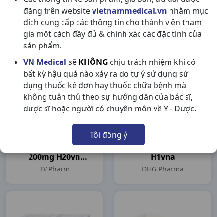
đăng trên website
vietnammedical.vn
nhằm mục
Doxycyclin 100mg
Levo DHG 750mg
đích cung cấp các thông tin cho thành viên tham
H100vna (Cophavina)
H14vn
gia một cách đầy đủ & chính xác các đặc tính của
Cophavina
DHG Pharma
sản phẩm.
VN Medical
sẽ
KHÔNG
chịu trách nhiệm khi có
bất kỳ hậu quả nào xảy ra do tự ý sử dụng sử
dụng thuốc kê đơn hay thuốc chữa bệnh mà
không tuân thủ theo sự hướng dẫn của bác sĩ,
dược sĩ hoặc người có chuyên môn về Y - Dược.
Tôi đồng ý
Orenko Cefixim
Fluconazol 150mg
200mg H20vn
H1vna
(T.VPharm)
TV.Pharm
DHG Pharma