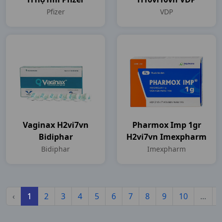
Pfizer
VDP
Vaginax H2vi7vn
Pharmox Imp 1gr
Bidiphar
H2vi7vn Imexpharm
Bidiphar
Imexpharm
‹
1
2
3
4
5
6
7
8
9
10
...