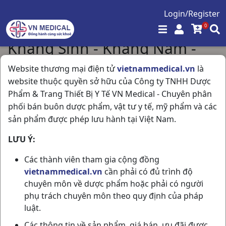
Login/Register
0
Kháng Sinh - Kháng Nấm -
Kháng Virus
Website thương mại điện tử
vietnammedical.vn
là
website thuộc quyền sở hữu của Công ty TNHH Dược
Trang chủ
/
Kháng Sinh - Kháng Nấm - Kháng Virus
Phẩm & Trang Thiết Bị Y Tế VN Medical - Chuyên phân
phối bán buôn dược phẩm, vật tư y tế, mỹ phẩm và các
Hiển thị 36 / 540 sản phẩm
sản phẩm được phép lưu hành tại Việt Nam.
LƯU Ý:
Các thành viên tham gia cộng đồng
vietnammedical.vn
cần phải có đủ trình độ
chuyên môn về dược phẩm hoặc phải có người
phụ trách chuyên môn theo quy định của pháp
luật.
Các thông tin về sản phẩm, giá bán, ưu đãi được