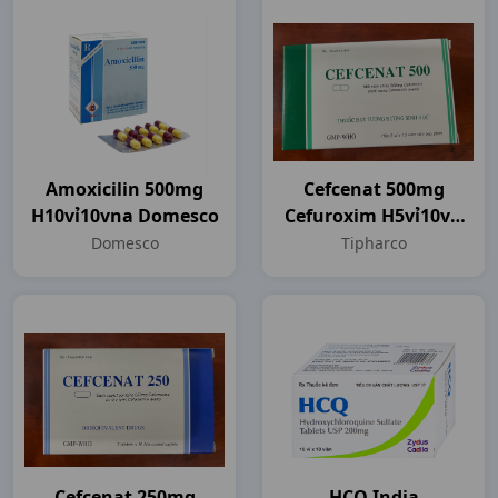
Amoxicilin 500mg
Cefcenat 500mg
H10vỉ10vna Domesco
Cefuroxim H5vỉ10vn
Tipharco
Domesco
Tipharco
Cefcenat 250mg
HCQ India