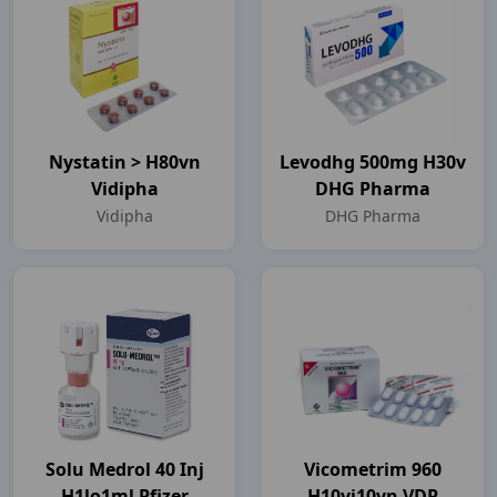
Nystatin > H80vn
Levodhg 500mg H30v
Vidipha
DHG Pharma
Vidipha
DHG Pharma
Solu Medrol 40 Inj
Vicometrim 960
H1lọ1ml Pfizer
H10vi10vn VDP