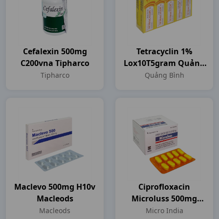
Cefalexin 500mg
Tetracyclin 1%
C200vna Tipharco
Lox10T5gram Quảng
Bình
Tipharco
Quảng Bình
Maclevo 500mg H10v
Ciprofloxacin
Macleods
Microluss 500mg
H100vbf Micro India
Macleods
Micro India