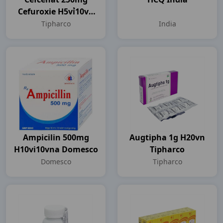
Cefuroxie H5vỉ10vn
Tipharco
Tipharco
India
Ampicilin 500mg
Augtipha 1g H20vn
H10vi10vna Domesco
Tipharco
Domesco
Tipharco