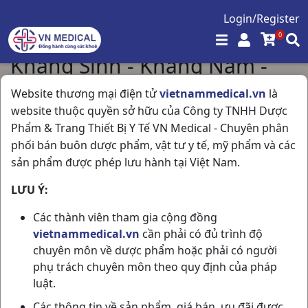
Login/Register
0
Kháng Sinh - Kháng Nấm -
Kháng Virus
Website thương mại điện tử
vietnammedical.vn
là
website thuộc quyền sở hữu của Công ty TNHH Dược
Trang chủ
/
Kháng Sinh - Kháng Nấm - Kháng Virus
Phẩm & Trang Thiết Bị Y Tế VN Medical - Chuyên phân
phối bán buôn dược phẩm, vật tư y tế, mỹ phẩm và các
Hiển thị 144 / 540 sản phẩm
sản phẩm được phép lưu hành tại Việt Nam.
LƯU Ý:
Các thành viên tham gia cộng đồng
vietnammedical.vn
cần phải có đủ trình độ
chuyên môn về dược phẩm hoặc phải có người
phụ trách chuyên môn theo quy định của pháp
luật.
Các thông tin về sản phẩm, giá bán, ưu đãi được