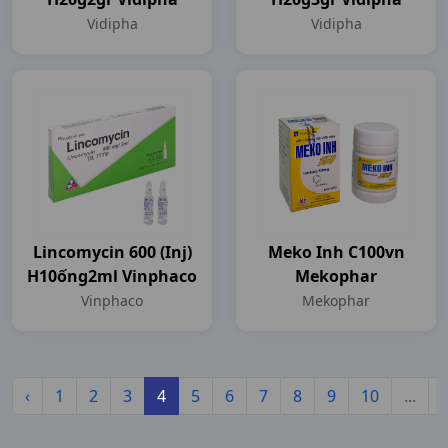
Vidipha
Vidipha
Lincomycin 600 (inj)
Meko Inh C100vn
H10ống2ml Vinphaco
Mekophar
Vinphaco
Mekophar
‹
1
2
3
4
5
6
7
8
9
10
...