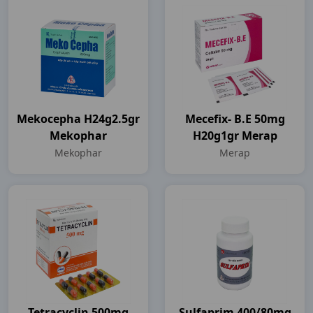
Mekocepha H24g2.5gr
Mecefix- B.e 50mg
Mekophar
H20g1gr Merap
Mekophar
Merap
Tetracyclin 500mg
Sulfaprim 400/80mg