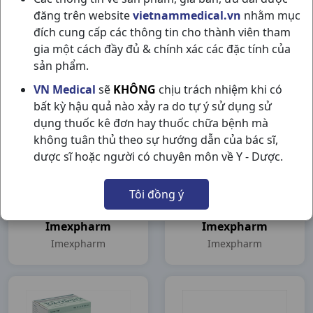
đăng trên website
vietnammedical.vn
nhằm mục
Biocemet Dt
Bactamox 500mg
đích cung cấp các thông tin cho thành viên tham
500mg/62,5mg
H14vn Imexpharm
gia một cách đầy đủ & chính xác các đặc tính của
H2vi7vn Imexpharm
Imexpharm
Imexpharm
sản phẩm.
VN Medical
sẽ
KHÔNG
chịu trách nhiệm khi có
bất kỳ hậu quả nào xảy ra do tự ý sử dụng sử
dụng thuốc kê đơn hay thuốc chữa bệnh mà
không tuân thủ theo sự hướng dẫn của bác sĩ,
dược sĩ hoặc người có chuyên môn về Y - Dược.
Tôi đồng ý
Pharmox 250 H100v
Pharmox 250 C200vna
Imexpharm
Imexpharm
Imexpharm
Imexpharm