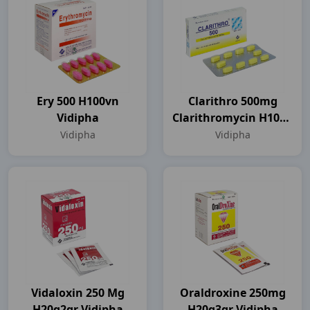
Ery 500 H100vn
Clarithro 500mg
Vidipha
Clarithromycin H10vn
Vidipha
Vidipha
Vidipha
Vidaloxin 250 Mg
Oraldroxine 250mg
H20g2gr Vidipha
H20g3gr Vidipha