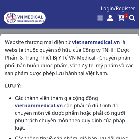
Login/Register
0
Giới thiệu
Website thương mại điện tử
vietnammedical.vn
là
website thuộc quyền sở hữu của Công ty TNHH Dược
Trang chủ
/
Giới thiệu
Phẩm & Trang Thiết Bị Y Tế VN Medical - Chuyên phân
phối bán buôn dược phẩm, vật tư y tế, mỹ phẩm và các
Lời đầu tiên thay mặt cho công ty TNHH Dược Phẩm &
sản phẩm được phép lưu hành tại Việt Nam.
Trang Thiết Bị Y Tế VN Medical xin gởi lời cảm ơn chân
thành nhất đến Qúy khách hàng đã đồng hành tin
LƯU Ý:
tưởng và ủng hộ chúng tôi trong suốt thời gian qua.
Các thành viên tham gia cộng đồng
Là công ty chuyên về nhập khẩu và phân phối các sản
vietnammedical.vn
cần phải có đủ trình độ
phẩm trong lĩnh vực chăm sóc sức khỏe. Chúng tôi với
chuyên môn về dược phẩm hoặc phải có người
Sứ mệnh là ‘Đồng hành cùng sức khỏe’ với toàn thể
phụ trách chuyên môn theo quy định của pháp
người dân Việt Nam công ty mong muốn đem đến cho
luật.
người tiêu dùng những sản phẩm chất lượng, dịch vụ
Các thông tin về sản phẩm, giá bán, ưu đãi được