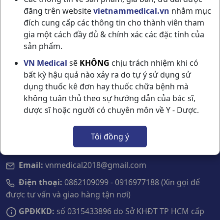
tốt nhất mà giá cả phải chăng.
đăng trên website
vietnammedical.vn
nhằm mục
đích cung cấp các thông tin cho thành viên tham
gia một cách đầy đủ & chính xác các đặc tính của
sản phẩm.
Liên hệ với chúng tôi
VN Medical
sẽ
KHÔNG
chịu trách nhiệm khi có
bất kỳ hậu quả nào xảy ra do tự ý sử dụng sử
Công ty TNHH Dược Phẩm và Trang Thiết Bị Y
dụng thuốc kê đơn hay thuốc chữa bệnh mà
Tế VN Medical
không tuân thủ theo sự hướng dẫn của bác sĩ,
Địa chỉ VP:
Lầu 15 tòa nhà Golden King số 15
dược sĩ hoặc người có chuyên môn về Y - Dược.
Nguyễn Lương Bằng, P. Tân Mỹ, Tp.HCM
Tôi đồng ý
Địa điểm kinh doanh:
Quầy E15 Chợ Thuốc số
134/1 Tô Hiến Thành, Phường Hoà Hưng, TP HCM
Email:
vnmedical2018@gmail.com
Điện thoại:
0862109099 - 0916977188 (Xin gọi để
được tư vấn và giao hàng tận nơi)
GPĐKKD:
số 0315433896 do Sở KHĐT TP HCM cấp