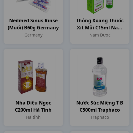
Neilmed Sinus Rinse
Thông Xoang Thuốc
(muối) B60g Germany
Xịt Mũi C15ml Nam
Dược
Germany
Nam Dược
Nha Diệu Ngọc
Nước Súc Miệng T B
C200ml Hà Tĩnh
C500ml Traphaco
Hà tĩnh
Traphaco