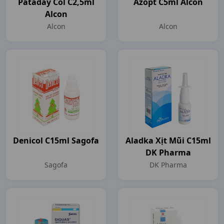
Pataday Col C2,5ml
Azopt C5ml Alcon
Alcon
Alcon
Alcon
Denicol C15ml Sagofa
Aladka Xịt Mũi C15ml
DK Pharma
Sagofa
DK Pharma