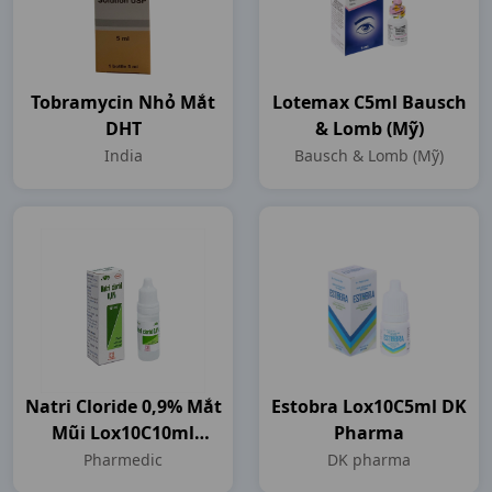
Tobramycin Nhỏ Mắt
Lotemax C5ml Bausch
DHT
& Lomb (Mỹ)
India
Bausch & Lomb (Mỹ)
Natri Cloride 0,9% Mắt
Estobra Lox10C5ml DK
Mũi Lox10C10ml
Pharma
Pharmedic
Pharmedic
DK pharma