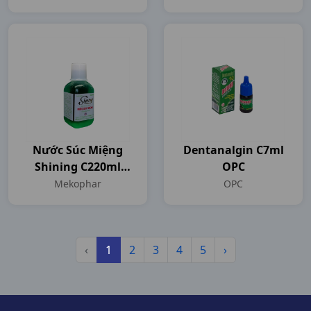
Nước Súc Miệng
Dentanalgin C7ml
Shining C220ml
OPC
Mekophar
Mekophar
OPC
‹
1
2
3
4
5
›