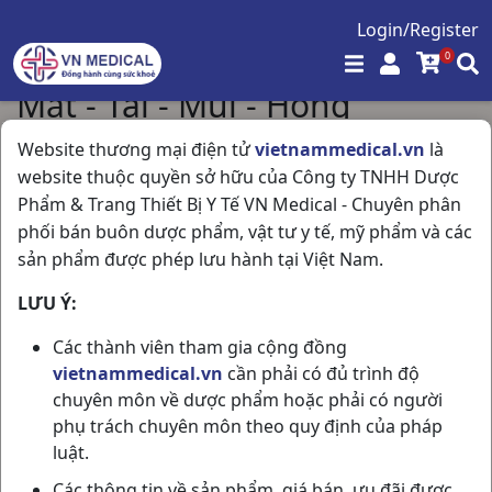
Login/Register
0
Mắt - Tai - Mũi - Họng
Trang chủ
/
Mắt - Tai - Mũi - Họng
Website thương mại điện tử
vietnammedical.vn
là
website thuộc quyền sở hữu của Công ty TNHH Dược
Phẩm & Trang Thiết Bị Y Tế VN Medical - Chuyên phân
Hiển thị 36 / 164 sản phẩm
phối bán buôn dược phẩm, vật tư y tế, mỹ phẩm và các
sản phẩm được phép lưu hành tại Việt Nam.
LƯU Ý:
Các thành viên tham gia cộng đồng
vietnammedical.vn
cần phải có đủ trình độ
chuyên môn về dược phẩm hoặc phải có người
phụ trách chuyên môn theo quy định của pháp
luật.
Fysoline Hypertonique
V. Rohto Antibacteria
Các thông tin về sản phẩm, giá bán, ưu đãi được