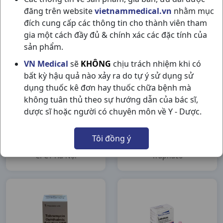
Solution H20 Ống
C13ml
đăng trên website
vietnammedical.vn
nhằm mục
Gifrer
Gifrer
đích cung cấp các thông tin cho thành viên tham
gia một cách đầy đủ & chính xác các đặc tính của
sản phẩm.
VN Medical
sẽ
KHÔNG
chịu trách nhiệm khi có
bất kỳ hậu quả nào xảy ra do tự ý sử dụng sử
dụng thuốc kê đơn hay thuốc chữa bệnh mà
không tuân thủ theo sự hướng dẫn của bác sĩ,
dược sĩ hoặc người có chuyên môn về Y - Dược.
Tinefin T15G CPC1 Hà
Tovidex
Tôi đồng ý
Nội CPC1 Hà Nội
C6ml(Traphaco)
Traphaco
CPC1 Hà Nội
Traphaco