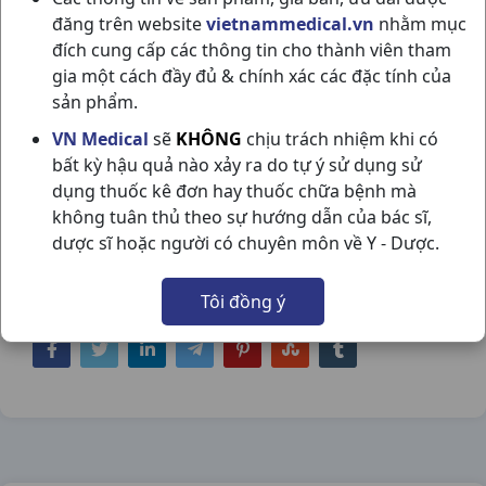
đăng trên website
vietnammedical.vn
nhằm mục
đích cung cấp các thông tin cho thành viên tham
gia một cách đầy đủ & chính xác các đặc tính của
sản phẩm.
NƯỚC SÚC MIỆNG SEA-FREE C250ML
VN Medical
sẽ
KHÔNG
chịu trách nhiệm khi có
bất kỳ hậu quả nào xảy ra do tự ý sử dụng sử
NAM DƯỢC
dụng thuốc kê đơn hay thuốc chữa bệnh mà
NSX:
Nam Dược
không tuân thủ theo sự hướng dẫn của bác sĩ,
dược sĩ hoặc người có chuyên môn về Y - Dược.
Nhóm hàng:
Hóa - Mỹ Phẩm,
Tôi đồng ý
Chia sẻ qua mạng xã hội: