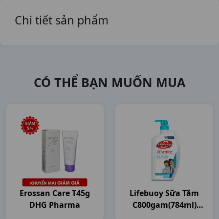
Chi tiết sản phẩm
CÓ THỂ BẠN MUỐN MUA
Erossan Care T45g
Lifebuoy Sữa Tắm
DHG Pharma
C800gam(784ml)
Unilever VN