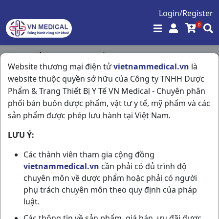
Login/Register
0
Trang chủ
/
Hóa - Mỹ Phẩm
/
Website thương mại điện tử
vietnammedical.vn
là
Nước Súc Miệng Sea-free C250ml Nam Dược
website thuộc quyền sở hữu của Công ty TNHH Dược
Phẩm & Trang Thiết Bị Y Tế VN Medical - Chuyên phân
phối bán buôn dược phẩm, vật tư y tế, mỹ phẩm và các
sản phẩm được phép lưu hành tại Việt Nam.
LƯU Ý:
Các thành viên tham gia cộng đồng
vietnammedical.vn
cần phải có đủ trình độ
chuyên môn về dược phẩm hoặc phải có người
phụ trách chuyên môn theo quy định của pháp
luật.
Các thông tin về sản phẩm, giá bán, ưu đãi được