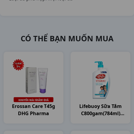
CÓ THỂ BẠN MUỐN MUA
Erossan Care T45g
Lifebuoy Sữa Tắm
DHG Pharma
C800gam(784ml)
Unilever VN