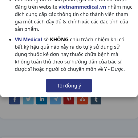
đăng trên website
vietnammedical.vn
nhằm mục
đích cung cấp các thông tin cho thành viên tham
gia một cách đầy đủ & chính xác các đặc tính của
sản phẩm.
DECUMAR 50+ OIL CONTROL T50GR CVI
VN Medical
sẽ
KHÔNG
chịu trách nhiệm khi có
bất kỳ hậu quả nào xảy ra do tự ý sử dụng sử
PHARMA
dụng thuốc kê đơn hay thuốc chữa bệnh mà
NSX:
CVI Pharma
không tuân thủ theo sự hướng dẫn của bác sĩ,
dược sĩ hoặc người có chuyên môn về Y - Dược.
Nhóm hàng:
Hóa - Mỹ Phẩm,
Tôi đồng ý
Chia sẻ qua mạng xã hội: