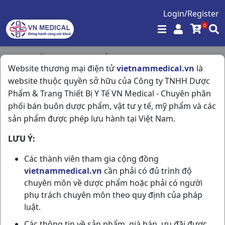
Login/Register
0
Trang chủ
/
Hóa - Mỹ Phẩm
/
Website thương mại điện tử
vietnammedical.vn
là
Decumar 50+ Oil Control T50gr CVI Pharma
website thuộc quyền sở hữu của Công ty TNHH Dược
Phẩm & Trang Thiết Bị Y Tế VN Medical - Chuyên phân
phối bán buôn dược phẩm, vật tư y tế, mỹ phẩm và các
sản phẩm được phép lưu hành tại Việt Nam.
LƯU Ý:
Các thành viên tham gia cộng đồng
vietnammedical.vn
cần phải có đủ trình độ
chuyên môn về dược phẩm hoặc phải có người
phụ trách chuyên môn theo quy định của pháp
luật.
Các thông tin về sản phẩm, giá bán, ưu đãi được