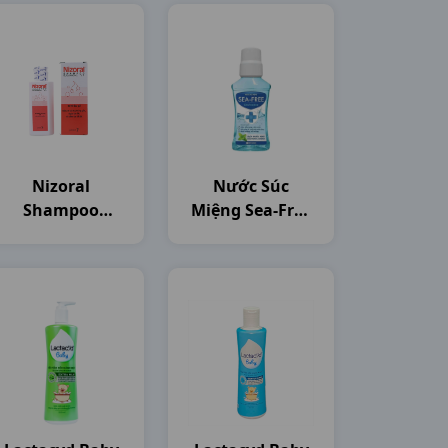
Nizoral
Nước Súc
Shampoo
Miệng Sea-Free
C50ml Thailand
C250ml Nam
Dược