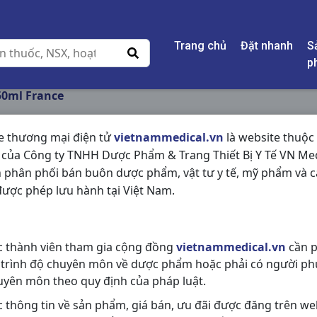
Trang chủ
Đặt nhanh
S
p
50ml France
e thương mại điện tử
vietnammedical.vn
là website thuộc
 của Công ty TNHH Dược Phẩm & Trang Thiết Bị Y Tế VN Med
STERIMAR C50ML F
 phân phối bán buôn dược phẩm, vật tư y tế, mỹ phẩm và c
ược phép lưu hành tại Việt Nam.
NSX:
France
Nhóm hàng:
Hóa - Mỹ Phẩm,
c thành viên tham gia cộng đồng
vietnammedical.vn
cần p
Chia sẻ qua mạng xã hội:
 trình độ chuyên môn về dược phẩm hoặc phải có người ph
uyên môn theo quy định của pháp luật.
c thông tin về sản phẩm, giá bán, ưu đãi được đăng trên we