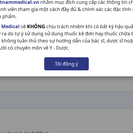
etnammedical.vn
nhằm mục đích cung cấp các thông tin c
ành viên tham gia một cách đầy đủ & chính xác các đặc tính
n phẩm.
 Medical
sẽ
KHÔNG
chịu trách nhiệm khi có bất kỳ hậu qu
y ra do tự ý sử dụng sử dụng thuốc kê đơn hay thuốc chữa
 không tuân thủ theo sự hướng dẫn của bác sĩ, dược sĩ hoặ
ười có chuyên môn về Y - Dược.
Tôi đồng ý