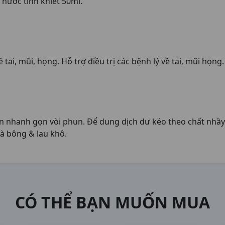
 nước tinh khiết 50ml.
ai, mũi, họng. Hỗ trợ điều trị các bệnh lý về tai, mũi họng.
n nhanh gọn vòi phun. Để dung dịch dư kéo theo chất nhầy 
xà bông & lau khô.
CÓ THỂ BẠN MUỐN MUA