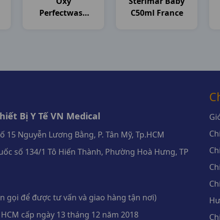
Oxy
Sterimar Baby
Perfectwash
C50ml France
T100g Rohto
C
iết Bị Y Tế VN Medical
Giớ
Ch
số 15 Nguyễn Lương Bằng, P. Tân Mỹ, Tp.HCM
Ch
ốc số 134/1 Tô Hiến Thành, Phường Hoà Hưng, TP
Ch
Ch
 gọi để được tư vấn và giao hàng tận nơi)
Hư
 HCM cấp ngày 13 tháng 12 năm 2018
Ch