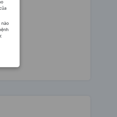
ho
 của
ả nào
 bệnh
c