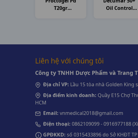
Proctogel Pd
Decumar 50+
T20gr
Oil Control
Medipharco
T50gr CVI
Pharma
Liên hệ với chúng tôi
Công ty TNHH Dược Phẩm và Trang Th
Địa chỉ VP:
Lầu 15 tòa nhà Golden King 
Địa điểm kinh doanh:
Quầy E15 Chợ Thu
HCM
Email:
vnmedical2018@gmail.com
Điện thoại:
0862109099 - 0916977188 (Xin
GPĐKKD:
số 0315433896 do Sở KHĐT TP