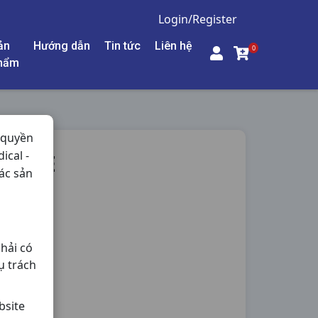
Login/Register
ản
Hướng dẫn
Tin tức
Liên hệ
0
hẩm
 quyền
ical -
RANCE
ác sản
hải có
ụ trách
bsite