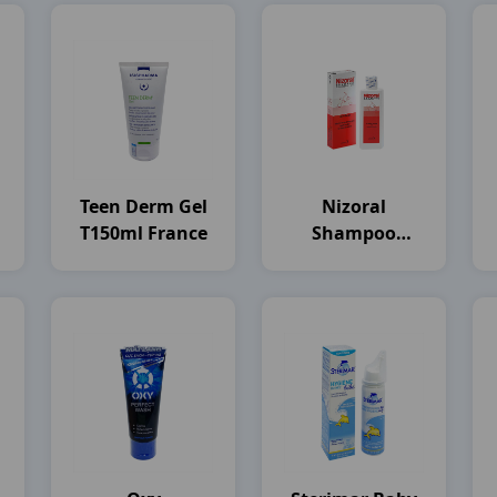
Teen Derm Gel
Nizoral
T150ml France
Shampoo
)
C100ml
Thailand