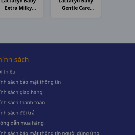
Lactacyd Baby
Lactacyd Baby
Extra Milky
Gentle Care
C250ml Sanofi
C250ml Sanofi
hính sách
i thiệu
ính sách bảo mật thông tin
ính sách giao hàng
ính sách thanh toán
ính sách đổi trả
ớng dẫn mua hàng
ính sách bảo mật thông tin người dùng ứng