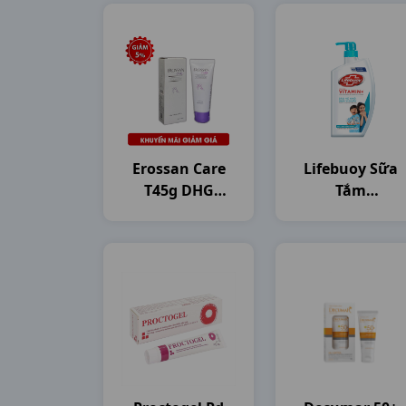
Erossan Care
Lifebuoy Sữa
T45g DHG
Tắm
Pharma
C800gam(784ml
Unilever VN