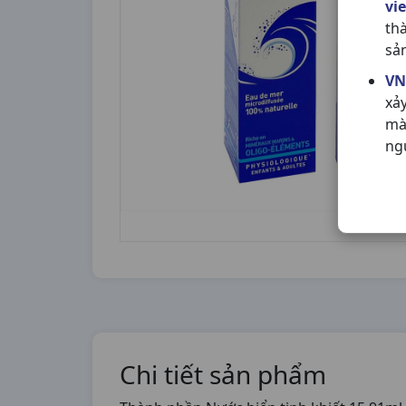
vi
th
sả
VN
xả
mà
ng
Chi tiết sản phẩm