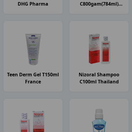
DHG Pharma
C800gam(784ml)
Unilever VN
Teen Derm Gel T150ml
Nizoral Shampoo
France
C100ml Thailand