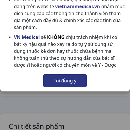
đăng trên website
vietnammedical.vn
nhằm mục
đích cung cấp các thông tin cho thành viên tham
gia một cách đầy đủ & chính xác các đặc tính của
sản phẩm.
BABY KHỔ QUA C100ML
VN Medical
sẽ
KHÔNG
chịu trách nhiệm khi có
NSX:
DHG Pharma
bất kỳ hậu quả nào xảy ra do tự ý sử dụng sử
dụng thuốc kê đơn hay thuốc chữa bệnh mà
Nhóm hàng:
Hóa - Mỹ Phẩm,
không tuân thủ theo sự hướng dẫn của bác sĩ,
dược sĩ hoặc người có chuyên môn về Y - Dược.
Chia sẻ qua mạng xã hội:
Tôi đồng ý
Chi tiết sản phẩm