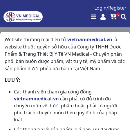
Login/Register
0
Trang chủ
/
Hóa - Mỹ Phẩm
/
Baby Khổ Qua C100ml
Website thương mại điện tử
vietnammedical.vn
là
website thuộc quyền sở hữu của Công ty TNHH Dược
Phẩm & Trang Thiết Bị Y Tế VN Medical - Chuyên phân
phối bán buôn dược phẩm, vật tư y tế, mỹ phẩm và các
sản phẩm được phép lưu hành tại Việt Nam.
LƯU Ý:
Các thành viên tham gia cộng đồng
vietnammedical.vn
cần phải có đủ trình độ
chuyên môn về dược phẩm hoặc phải có người
phụ trách chuyên môn theo quy định của pháp
luật.
Các thông tin về sản phẩm, giá bán, ưu đãi được