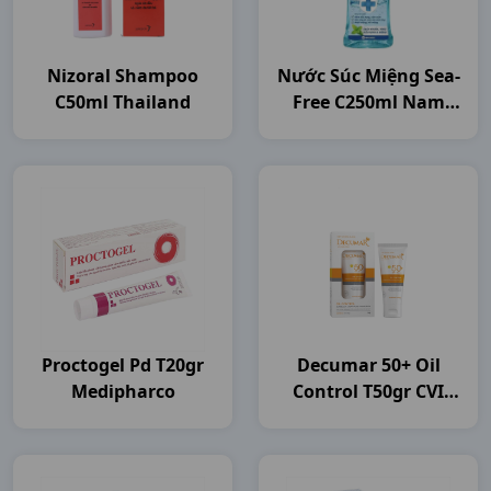
Nizoral Shampoo
Nước Súc Miệng Sea-
C50ml Thailand
Free C250ml Nam
Dược
Proctogel Pd T20gr
Decumar 50+ Oil
Medipharco
Control T50gr CVI
Pharma