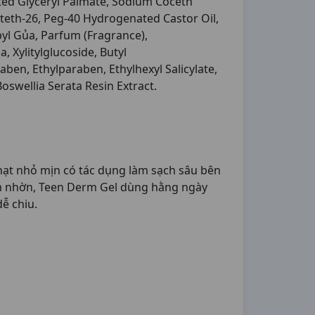
ed Glyceryl Palmate, Sodium Coceth
Buteth-26, Peg-40 Hydrogenated Castor Oil,
yl Gủa, Parfum (Fragrance),
 Xylitylglucoside, Butyl
en, Ethylparaben, Ethylhexyl Salicylate,
Boswellia Serata Resin Extract.
ạt nhỏ mịn có tác dụng làm sạch sâu bên
iảm nhờn, Teen Derm Gel dùng hằng ngày
dễ chiu.