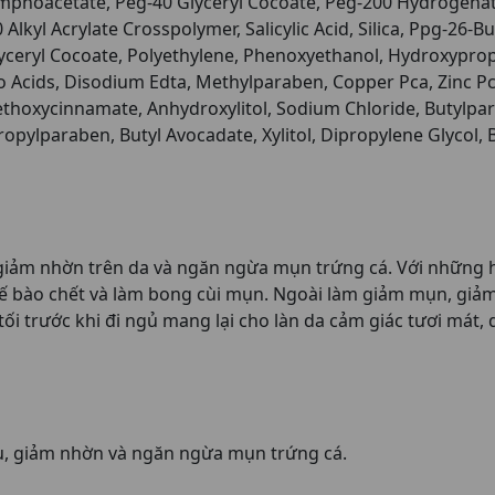
phoacetate, Peg-40 Glyceryl Cocoate, Peg-200 Hydrogenat
 Alkyl Acrylate Crosspolymer, Salicylic Acid, Silica, Ppg-26-
yceryl Cocoate, Polyethylene, Phenoxyethanol, Hydroxyprop
Acids, Disodium Edta, Methylparaben, Copper Pca, Zinc Pca,
oxycinnamate, Anhydroxylitol, Sodium Chloride, Butylparab
ropylparaben, Butyl Avocadate, Xylitol, Dipropylene Glycol, 
iảm nhờn trên da và ngăn ngừa mụn trứng cá. Với những h
ỏ tế bào chết và làm bong cùi mụn. Ngoài làm giảm mụn, g
ối trước khi đi ngủ mang lại cho làn da cảm giác tươi mát, 
u, giảm nhờn và ngăn ngừa mụn trứng cá.