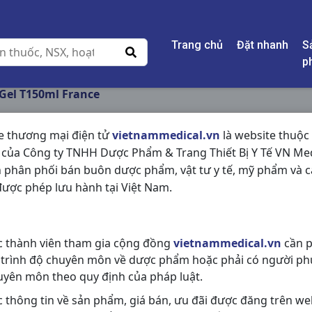
Trang chủ
Đặt nhanh
S
p
Gel T150ml France
e thương mại điện tử
vietnammedical.vn
là website thuộc
 của Công ty TNHH Dược Phẩm & Trang Thiết Bị Y Tế VN Med
TEEN DERM GEL T15
 phân phối bán buôn dược phẩm, vật tư y tế, mỹ phẩm và c
ược phép lưu hành tại Việt Nam.
NSX:
France
Nhóm hàng:
Hóa - Mỹ Phẩm,
c thành viên tham gia cộng đồng
vietnammedical.vn
cần p
Chia sẻ qua mạng xã hội:
 trình độ chuyên môn về dược phẩm hoặc phải có người ph
uyên môn theo quy định của pháp luật.
c thông tin về sản phẩm, giá bán, ưu đãi được đăng trên we