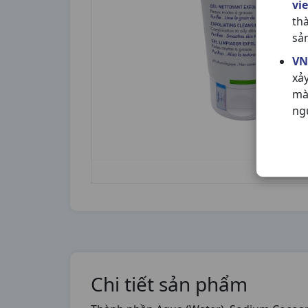
vi
th
sả
VN
xả
mà
ng
Chi tiết sản phẩm