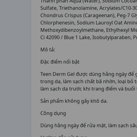
Thành phần Aqua (Water), Sodium Cocoam
Sulfate, Triethanolamine, Acrylates/C10-30
Chondrus Crispus (Carageenan), Peg-7 Gl
Chlorphenesin, Sodium Lauroyl Oat Amino 
Methoxydibenzoylmethane, Ethylhexyl Meth
Ci 42090 / Blue 1 Lake, Isobutylparaben, P
Mô tả:
Đặc điểm nổi bật
Teen Derm Gel được dùng hằng ngày để g
trong da, làm sạch chất bã nhờn, loại b
làm sạch da trước khi trang điểm và buổi t
Sản phẩm không gây khô da.
Công dụng
Dùng hằng ngày để rửa mặt, làm sạch sâ