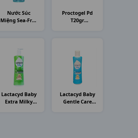
Nước Súc
Proctogel Pd
Miệng Sea-Free
T20gr
C250ml Nam
Medipharco
Dược
Lactacyd Baby
Lactacyd Baby
Extra Milky
Gentle Care
C250ml Sanofi
C250ml Sanofi