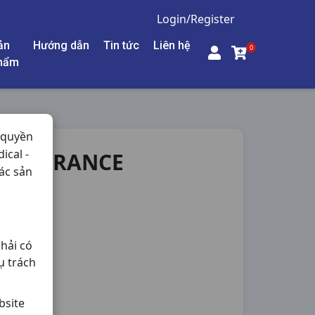
Login/Register
ản
Hướng dẫn
Tin tức
Liên hệ
0
hẩm
 quyền
ical -
0ML FRANCE
ác sản
hải có
ụ trách
bsite