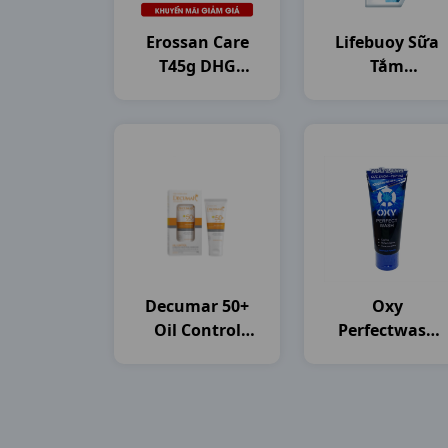
Erossan Care
Lifebuoy Sữa
T45g DHG
Tắm
Pharma
C800gam(784ml
Unilever VN
Decumar 50+
Oxy
Oil Control
Perfectwash
T50gr CVI
T100g Rohto
Pharma