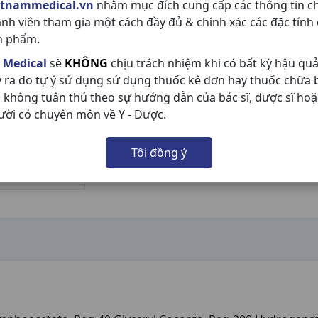
etnammedical.vn
nhằm mục đích cung cấp các thông tin c
ành viên tham gia một cách đầy đủ & chính xác các đặc tính
n phẩm.
 Medical
sẽ
KHÔNG
chịu trách nhiệm khi có bất kỳ hậu qu
y ra do tự ý sử dụng sử dụng thuốc kê đơn hay thuốc chữa
 không tuân thủ theo sự hướng dẫn của bác sĩ, dược sĩ hoặ
ười có chuyên môn về Y - Dược.
Tôi đồng ý