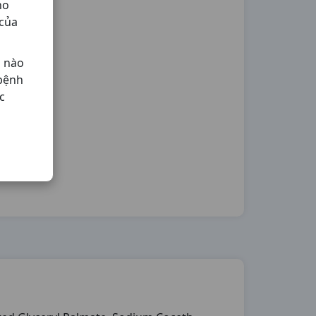
ho
 của
ả nào
 bệnh
c