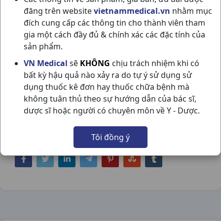
đăng trên website
vietnammedical.vn
nhằm mục
đích cung cấp các thông tin cho thành viên tham
gia một cách đầy đủ & chính xác các đặc tính của
sản phẩm.
LACTACYD BABY EXTRA MILKY C250ML
VN Medical
sẽ
KHÔNG
chịu trách nhiệm khi có
bất kỳ hậu quả nào xảy ra do tự ý sử dụng sử
SANOFI
dụng thuốc kê đơn hay thuốc chữa bệnh mà
NSX:
Sanofi
không tuân thủ theo sự hướng dẫn của bác sĩ,
dược sĩ hoặc người có chuyên môn về Y - Dược.
Nhóm hàng:
Hóa - Mỹ Phẩm,
Tôi đồng ý
Chia sẻ qua mạng xã hội: