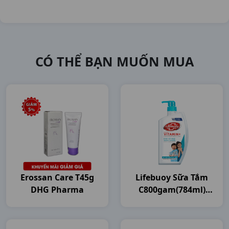
CÓ THỂ BẠN MUỐN MUA
Erossan Care T45g
Lifebuoy Sữa Tắm
DHG Pharma
C800gam(784ml)
Unilever VN