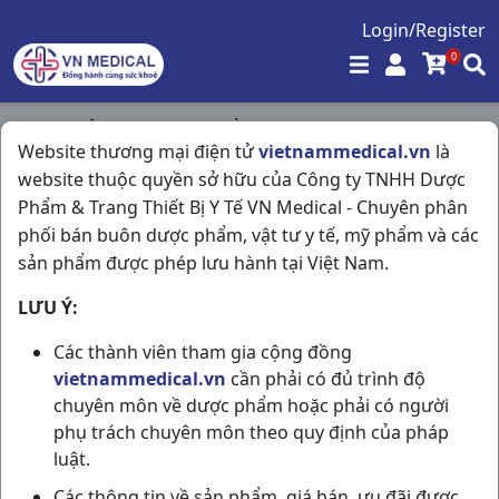
Login/Register
0
Trang chủ
/
Hóa - Mỹ Phẩm
/
Website thương mại điện tử
vietnammedical.vn
là
Lactacyd Baby Extra Milky C250ml Sanofi
website thuộc quyền sở hữu của Công ty TNHH Dược
Phẩm & Trang Thiết Bị Y Tế VN Medical - Chuyên phân
phối bán buôn dược phẩm, vật tư y tế, mỹ phẩm và các
sản phẩm được phép lưu hành tại Việt Nam.
LƯU Ý:
Các thành viên tham gia cộng đồng
vietnammedical.vn
cần phải có đủ trình độ
chuyên môn về dược phẩm hoặc phải có người
phụ trách chuyên môn theo quy định của pháp
luật.
Các thông tin về sản phẩm, giá bán, ưu đãi được