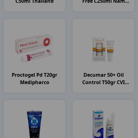
C50ml Thailand
Free C250ml Nam
Dược
Proctogel Pd T20gr
Decumar 50+ Oil
Medipharco
Control T50gr CVI
Pharma