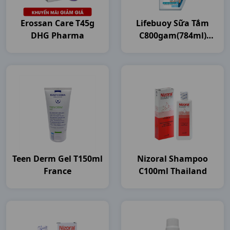
Erossan Care T45g
Lifebuoy Sữa Tắm
DHG Pharma
C800gam(784ml)
Unilever VN
Teen Derm Gel T150ml
Nizoral Shampoo
France
C100ml Thailand