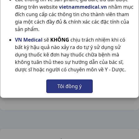
đăng trên website
vietnammedical.vn
nhằm mục
đích cung cấp các thông tin cho thành viên tham
gia một cách đầy đủ & chính xác các đặc tính của
sản phẩm.
PROCTOGEL PD T20GR MEDIPHARCO
VN Medical
sẽ
KHÔNG
chịu trách nhiệm khi có
bất kỳ hậu quả nào xảy ra do tự ý sử dụng sử
NSX:
Medipharco
dụng thuốc kê đơn hay thuốc chữa bệnh mà
không tuân thủ theo sự hướng dẫn của bác sĩ,
Nhóm hàng:
Hóa - Mỹ Phẩm,
dược sĩ hoặc người có chuyên môn về Y - Dược.
Chia sẻ qua mạng xã hội:
Tôi đồng ý