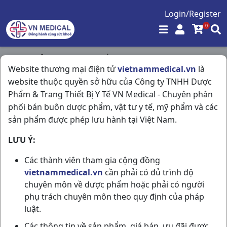
Login/Register
0
Trang chủ
/
Hóa - Mỹ Phẩm
/
Website thương mại điện tử
vietnammedical.vn
là
Proctogel Pd T20gr Medipharco
website thuộc quyền sở hữu của Công ty TNHH Dược
Phẩm & Trang Thiết Bị Y Tế VN Medical - Chuyên phân
phối bán buôn dược phẩm, vật tư y tế, mỹ phẩm và các
sản phẩm được phép lưu hành tại Việt Nam.
LƯU Ý:
Các thành viên tham gia cộng đồng
vietnammedical.vn
cần phải có đủ trình độ
chuyên môn về dược phẩm hoặc phải có người
phụ trách chuyên môn theo quy định của pháp
luật.
Các thông tin về sản phẩm, giá bán, ưu đãi được