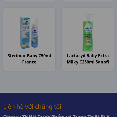
Sterimar Baby C50ml
Lactacyd Baby Extra
France
Milky C250ml Sanofi
Liên hệ với chúng tôi
Công ty TNHH Dược Phẩm và Trang Thiết Bị Y