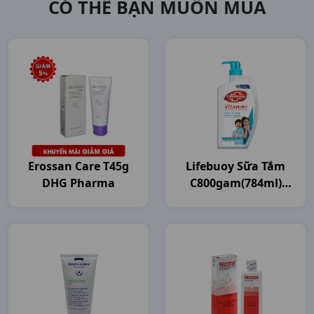
CÓ THỂ BẠN MUỐN MUA
Erossan Care T45g
Lifebuoy Sữa Tắm
DHG Pharma
C800gam(784ml)
Unilever VN