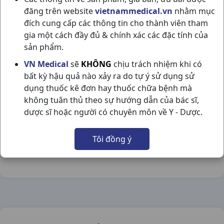
đăng trên website
vietnammedical.vn
nhằm mục
đích cung cấp các thông tin cho thành viên tham
gia một cách đầy đủ & chính xác các đặc tính của
sản phẩm.
TẮM GỘI PIGEON(VÀNG) C200ML
VN Medical
sẽ
KHÔNG
chịu trách nhiệm khi có
bất kỳ hậu quả nào xảy ra do tự ý sử dụng sử
NSX:
Japan
dụng thuốc kê đơn hay thuốc chữa bệnh mà
không tuân thủ theo sự hướng dẫn của bác sĩ,
Nhóm hàng:
Hóa - Mỹ Phẩm,
dược sĩ hoặc người có chuyên môn về Y - Dược.
Chia sẻ qua mạng xã hội:
Tôi đồng ý