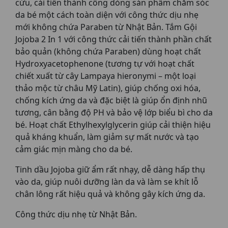
cứu, cải tiến thành công dòng sản phẩm chăm sóc
da bé một cách toàn diện với công thức dịu nhẹ
mới không chứa Paraben từ Nhật Bản. Tắm Gội
Jojoba 2 In 1 với công thức cải tiến thành phần chất
bảo quản (không chứa Paraben) dùng hoạt chất
Hydroxyacetophenone (tương tự với hoạt chất
chiết xuất từ cây Lampaya hieronymi – một loại
thảo mộc từ châu Mỹ Latin), giúp chống oxi hóa,
chống kích ứng da và đặc biệt là giúp ổn định nhũ
tương, cân bằng độ PH và bảo vệ lớp biểu bì cho da
bé. Hoạt chất Ethylhexylglycerin giúp cải thiện hiệu
quả kháng khuẩn, làm giảm sự mất nước và tạo
cảm giác mịn màng cho da bé.
Tinh dầu Jojoba giữ ẩm rất nhạy, dễ dàng hấp thụ
vào da, giúp nuôi dưỡng làn da và làm se khít lỗ
chân lông rất hiệu quả và không gây kích ứng da.
Công thức dịu nhẹ từ Nhật Bản.