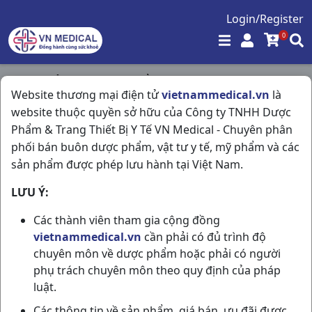
Login/Register
0
Trang chủ
/
Hóa - Mỹ Phẩm
/
Website thương mại điện tử
vietnammedical.vn
là
Tắm Gội Pigeon(vàng) C200ml
website thuộc quyền sở hữu của Công ty TNHH Dược
Phẩm & Trang Thiết Bị Y Tế VN Medical - Chuyên phân
phối bán buôn dược phẩm, vật tư y tế, mỹ phẩm và các
sản phẩm được phép lưu hành tại Việt Nam.
LƯU Ý:
Các thành viên tham gia cộng đồng
vietnammedical.vn
cần phải có đủ trình độ
chuyên môn về dược phẩm hoặc phải có người
phụ trách chuyên môn theo quy định của pháp
luật.
Các thông tin về sản phẩm, giá bán, ưu đãi được