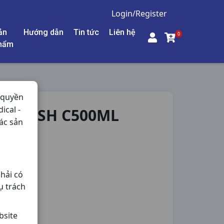
Login/Register
ản
Hướng dẫn
Tin tức
Liên hệ
0
hẩm
 quyền
ical -
B FRESH C500ML
ác sản
hải có
ụ trách
bsite