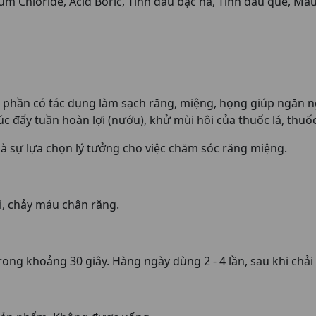
ium Chloride, Acid Boric, Tinh dầu bạc hà, Tinh dầu quế, 
 phần có tác dụng làm sạch răng, miệng, họng giúp ngăn n
 đẩy tuần hoàn lợi (nướu), khử mùi hôi của thuốc lá, thuốc 
là sự lựa chọn lý tưởng cho việc chăm sóc răng miệng.
i, chảy máu chân răng.
rong khoảng 30 giây. Hàng ngày dùng 2 - 4 lần, sau khi chải 