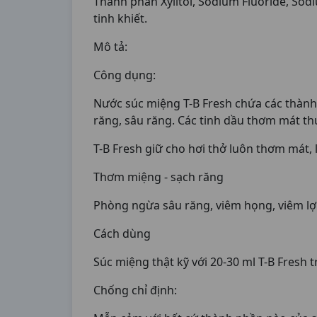
Thành phần Xylitol, Sodium Fluoride, Sod
tinh khiết.
Mô tả:
Công dụng:
Nước súc miệng T-B Fresh chứa các thành
răng, sâu răng. Các tinh dầu thơm mát thúc
T-B Fresh giữ cho hơi thở luôn thơm mát, 
Thơm miệng - sạch răng
Phòng ngừa sâu răng, viêm họng, viêm lợ
Cách dùng
Súc miệng thật kỹ với 20-30 ml T-B Fresh t
Chống chỉ định: