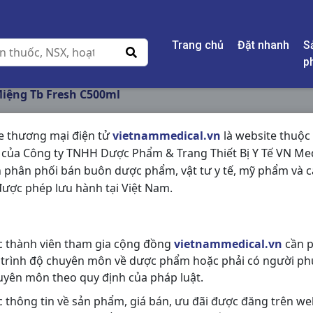
Trang chủ
Đặt nhanh
S
p
iệng Tb Fresh C500ml
e thương mại điện tử
vietnammedical.vn
là website thuộc
 của Công ty TNHH Dược Phẩm & Trang Thiết Bị Y Tế VN Med
NƯỚC SÚC MIỆNG T
 phân phối bán buôn dược phẩm, vật tư y tế, mỹ phẩm và c
ược phép lưu hành tại Việt Nam.
NSX:
Traphaco
Nhóm hàng:
Hóa - Mỹ Phẩm,
c thành viên tham gia cộng đồng
vietnammedical.vn
cần p
Chia sẻ qua mạng xã hội:
 trình độ chuyên môn về dược phẩm hoặc phải có người ph
uyên môn theo quy định của pháp luật.
c thông tin về sản phẩm, giá bán, ưu đãi được đăng trên we