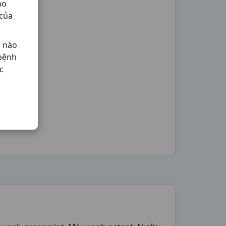
ho
 của
ả nào
 bệnh
c