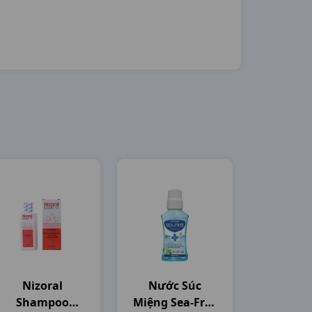
Nizoral
Nước Súc
Shampoo
Miệng Sea-Free