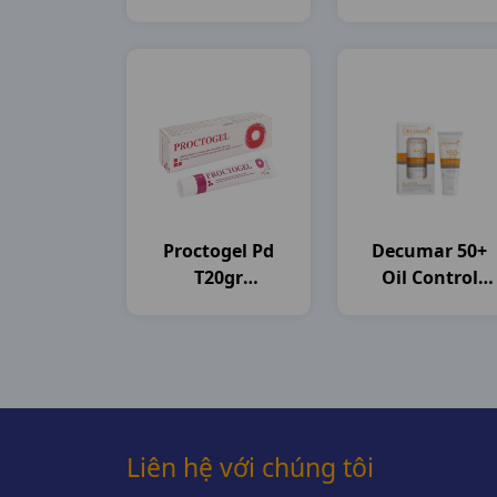
Pharma
C800gam(784ml
Unilever VN
Proctogel Pd
Decumar 50+
T20gr
Oil Control
Medipharco
T50gr CVI
Pharma
Liên hệ với chúng tôi