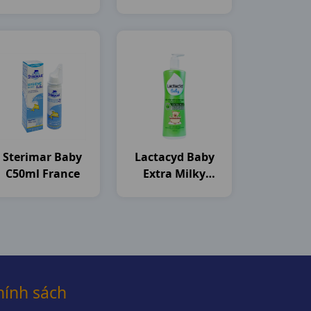
C50ml Thailand
C250ml Nam
Dược
Sterimar Baby
Lactacyd Baby
C50ml France
Extra Milky
C250ml Sanofi
hính sách