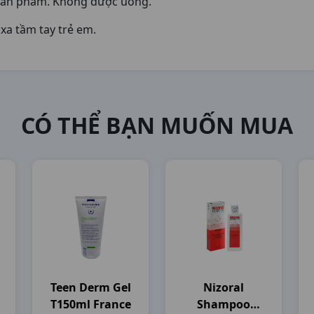
sản phẩm. Không được uống.
xa tầm tay trẻ em.
CÓ THỂ BẠN MUỐN MUA
Teen Derm Gel
Nizoral
T150ml France
Shampoo