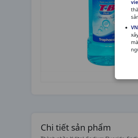
vi
th
sả
VN
xả
mà
ng
Chi tiết sản phẩm