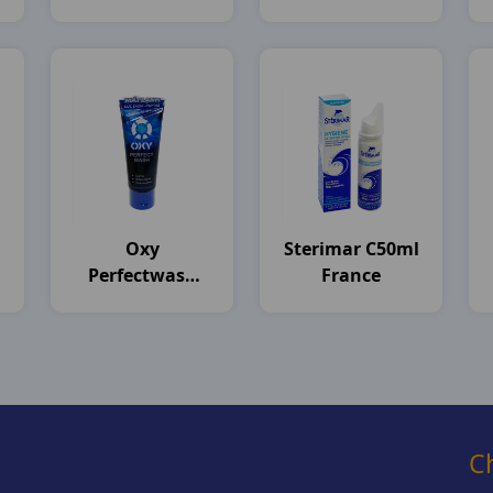
)
C100ml
Thailand
Oxy
Sterimar C50ml
Perfectwash
France
T100g Rohto
C