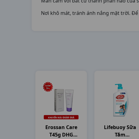
Mẫn cảm với bất cứ thành phần nào của 
Nơi khô mát, tránh ánh nắng mặt trời. Để 
Erossan Care
Lifebuoy Sữa
T45g DHG
Tắm