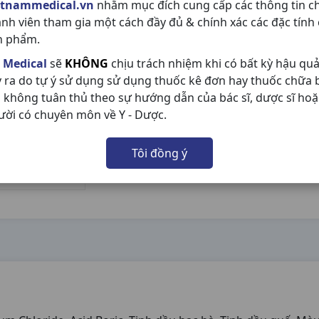
etnammedical.vn
nhằm mục đích cung cấp các thông tin c
ành viên tham gia một cách đầy đủ & chính xác các đặc tính
n phẩm.
 Medical
sẽ
KHÔNG
chịu trách nhiệm khi có bất kỳ hậu qu
y ra do tự ý sử dụng sử dụng thuốc kê đơn hay thuốc chữa
 không tuân thủ theo sự hướng dẫn của bác sĩ, dược sĩ hoặ
ười có chuyên môn về Y - Dược.
Tôi đồng ý