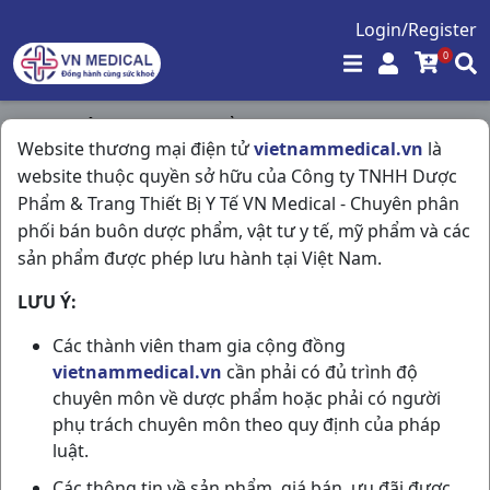
Login/Register
0
Trang chủ
/
Hóa - Mỹ Phẩm
/
Website thương mại điện tử
vietnammedical.vn
là
Nivea Dưỡng Thể Repair & Protect 30spf C350ml
website thuộc quyền sở hữu của Công ty TNHH Dược
Thailand
Phẩm & Trang Thiết Bị Y Tế VN Medical - Chuyên phân
phối bán buôn dược phẩm, vật tư y tế, mỹ phẩm và các
sản phẩm được phép lưu hành tại Việt Nam.
LƯU Ý:
Các thành viên tham gia cộng đồng
vietnammedical.vn
cần phải có đủ trình độ
chuyên môn về dược phẩm hoặc phải có người
phụ trách chuyên môn theo quy định của pháp
luật.
Các thông tin về sản phẩm, giá bán, ưu đãi được