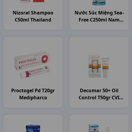
Nizoral Shampoo
Nước Súc Miệng Sea-
C50ml Thailand
Free C250ml Nam
Dược
Proctogel Pd T20gr
Decumar 50+ Oil
Medipharco
Control T50gr CVI
Pharma