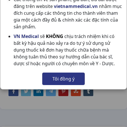
đăng trên website
vietnammedical.vn
nhằm mục
đích cung cấp các thông tin cho thành viên tham
gia một cách đầy đủ & chính xác các đặc tính của
sản phẩm.
NIVEA DƯỠNG THỂ REPAIR & PROTECT
VN Medical
sẽ
KHÔNG
chịu trách nhiệm khi có
bất kỳ hậu quả nào xảy ra do tự ý sử dụng sử
30SPF C350ML THAILAND
dụng thuốc kê đơn hay thuốc chữa bệnh mà
NSX:
Thailand
không tuân thủ theo sự hướng dẫn của bác sĩ,
dược sĩ hoặc người có chuyên môn về Y - Dược.
Nhóm hàng:
Hóa - Mỹ Phẩm,
Tôi đồng ý
Chia sẻ qua mạng xã hội: