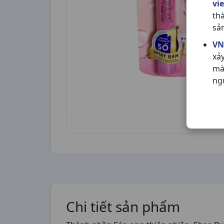
vi
th
sả
VN
xả
mà
ng
Chi tiết sản phẩm