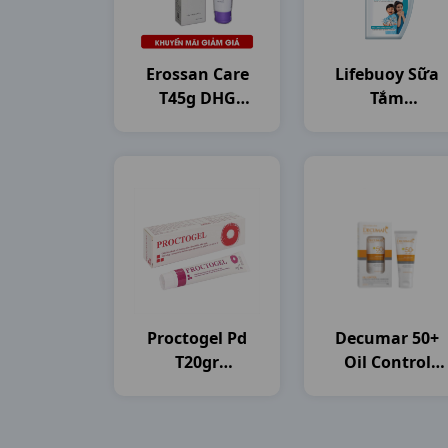
Erossan Care
Lifebuoy Sữa
T45g DHG
Tắm
Pharma
C800gam(784ml
Unilever VN
Proctogel Pd
Decumar 50+
T20gr
Oil Control
Medipharco
T50gr CVI
Pharma