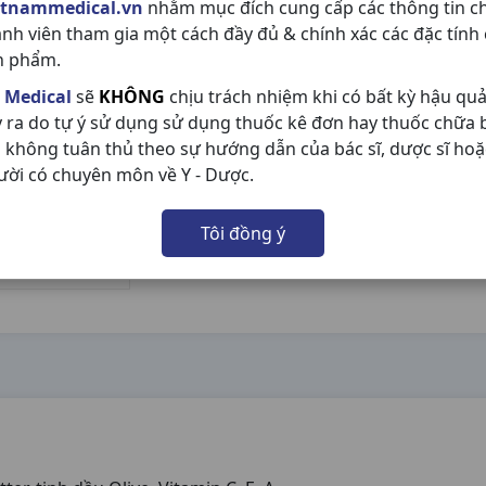
etnammedical.vn
nhằm mục đích cung cấp các thông tin c
ành viên tham gia một cách đầy đủ & chính xác các đặc tính
n phẩm.
 Medical
sẽ
KHÔNG
chịu trách nhiệm khi có bất kỳ hậu qu
y ra do tự ý sử dụng sử dụng thuốc kê đơn hay thuốc chữa
 không tuân thủ theo sự hướng dẫn của bác sĩ, dược sĩ hoặ
ười có chuyên môn về Y - Dược.
Tôi đồng ý