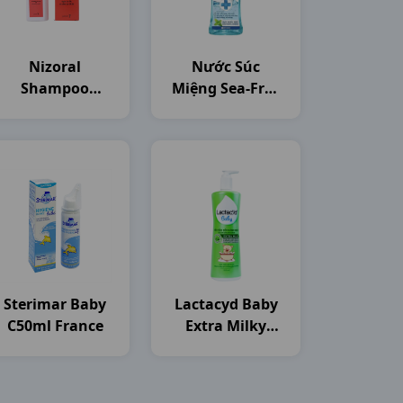
Nizoral
Nước Súc
Shampoo
Miệng Sea-Free
C50ml Thailand
C250ml Nam
Dược
Sterimar Baby
Lactacyd Baby
C50ml France
Extra Milky
C250ml Sanofi