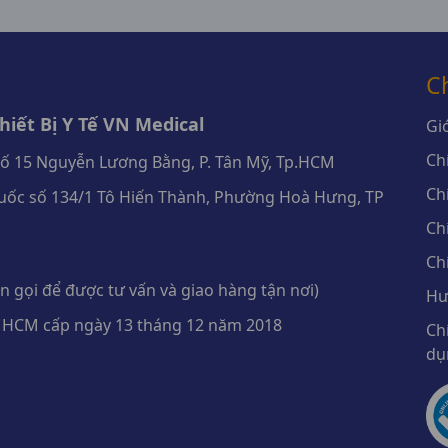
C
iết Bị Y Tế VN Medical
Giớ
Ch
số 15 Nguyễn Lương Bằng, P. Tân Mỹ, Tp.HCM
Ch
ốc số 134/1 Tô Hiến Thành, Phường Hoà Hưng, TP
Ch
Ch
 gọi để được tư vấn và giao hàng tận nơi)
Hư
 HCM cấp ngày 13 tháng 12 năm 2018
Ch
dụ