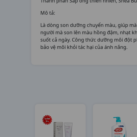
Thành phần Sáp ong thiên nhiên, Shea Butte
Mô tả:
Là dòng son dưỡng chuyển màu, giúp màu h
người mà son lên màu hồng đậm, nhạt khá
suốt cả ngày. Công thức dưỡng môi đột p
bảo vệ môi khỏi tác hại của ánh nắng.