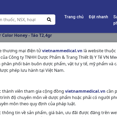
Trang chủ
Đặt nhanh
S
p
r Color Honey - Táo T2,4gr
e thương mại điện tử
vietnammedical.vn
là website thuộc
 của Công ty TNHH Dược Phẩm & Trang Thiết Bị Y Tế VN Med
LIPICE SHEER COLOR
 phân phối bán buôn dược phẩm, vật tư y tế, mỹ phẩm và c
ược phép lưu hành tại Việt Nam.
NSX:
Rohto
Nhóm hàng:
Hóa - Mỹ Phẩm,
c thành viên tham gia cộng đồng
vietnammedical.vn
cần p
Chia sẻ qua mạng xã hội:
 trình độ chuyên môn về dược phẩm hoặc phải có người ph
uyên môn theo quy định của pháp luật.
c thông tin về sản phẩm, giá bán, ưu đãi được đăng trên we