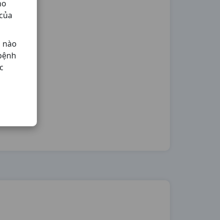
ho
 của
ả nào
 bệnh
c