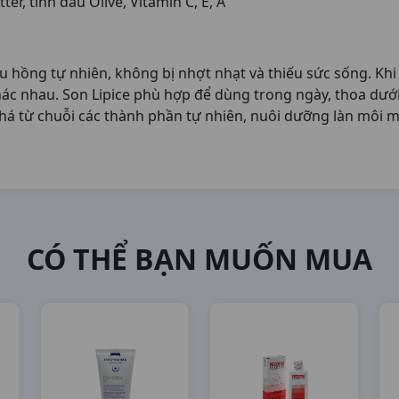
r, tinh dầu Olive, Vitamin C, E, A
ồng tự nhiên, không bị nhợt nhạt và thiếu sức sống. Khi l
c nhau. Son Lipice phù hợp để dùng trong ngày, thoa dưới
há từ chuỗi các thành phần tự nhiên, nuôi dưỡng làn môi 
CÓ THỂ BẠN MUỐN MUA