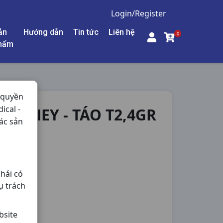
Login/Register
ản
Hướng dẫn
Tin tức
Liên hệ
0
hẩm
 quyền
ical -
 HONEY - TÁO T2,4GR
ác sản
hải có
ụ trách
bsite