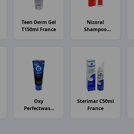
Teen Derm Gel
Nizoral
T150ml France
Shampoo
)
C100ml
Thailand
Oxy
Sterimar C50ml
Perfectwash
France
T100g Rohto