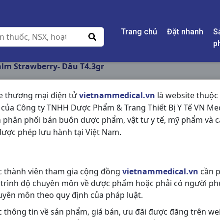
Trang chủ
Đặt nhanh
S
p
alm Strawberry- Dâu T4.3gr
e thương mại điện tử
vietnammedical.vn
là website thuộc
 của Công ty TNHH Dược Phẩm & Trang Thiết Bị Y Tế VN Med
LIPICE LIPBALM ST
 phân phối bán buôn dược phẩm, vật tư y tế, mỹ phẩm và c
T4.3GR
ược phép lưu hành tại Việt Nam.
NSX:
Rohto
c thành viên tham gia cộng đồng
vietnammedical.vn
cần p
Nhóm hàng:
Hóa - Mỹ Phẩm,
 trình độ chuyên môn về dược phẩm hoặc phải có người ph
Chia sẻ qua mạng xã hội:
uyên môn theo quy định của pháp luật.
c thông tin về sản phẩm, giá bán, ưu đãi được đăng trên we