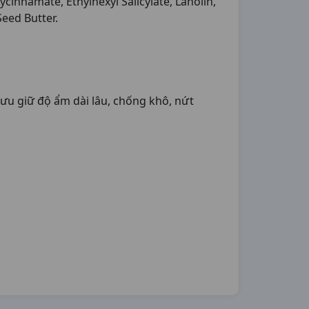
innamate, Ethylhexyl Salicylate, Lanolin,
eed Butter.
lưu giữ độ ẩm dài lâu, chống khô, nứt