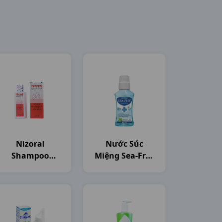
Nizoral
Nước Súc
Shampoo
Miệng Sea-Free
C50ml Thailand
C250ml Nam
Dược