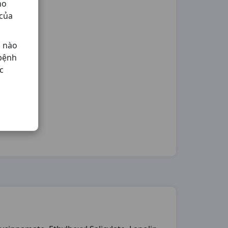
ho
 của
ả nào
 bệnh
c