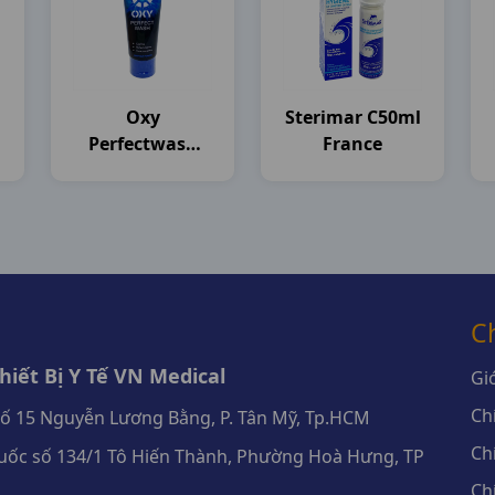
Oxy
Sterimar C50ml
Perfectwash
France
T100g Rohto
C
iết Bị Y Tế VN Medical
Giớ
Ch
số 15 Nguyễn Lương Bằng, P. Tân Mỹ, Tp.HCM
Ch
ốc số 134/1 Tô Hiến Thành, Phường Hoà Hưng, TP
Ch