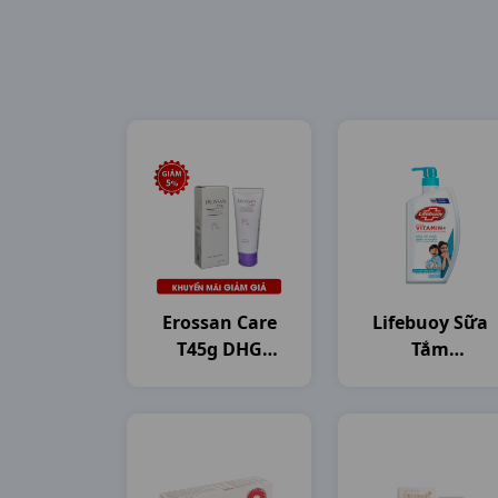
Erossan Care
Lifebuoy Sữa
T45g DHG
Tắm
Pharma
C800gam(784ml
Unilever VN