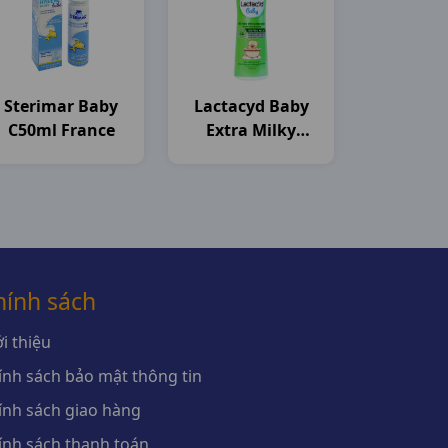
Sterimar Baby
Lactacyd Baby
C50ml France
Extra Milky
C250ml Sanofi
hính sách
i thiệu
ính sách bảo mật thông tin
ính sách giao hàng
ính sách thanh toán