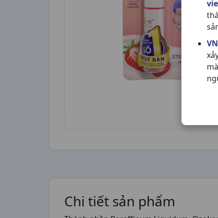
vi
th
sả
VN
xả
mà
ng
Chi tiết sản phẩm