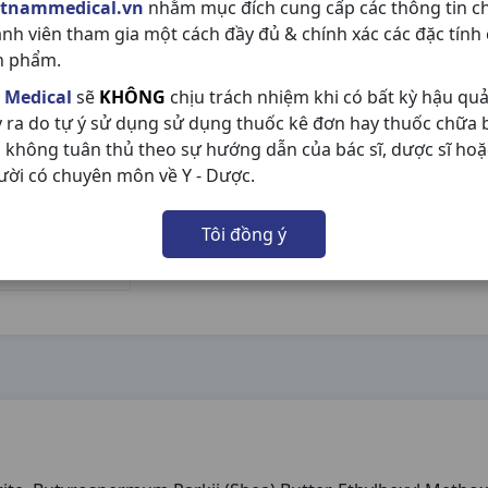
etnammedical.vn
nhằm mục đích cung cấp các thông tin c
ành viên tham gia một cách đầy đủ & chính xác các đặc tính
n phẩm.
 Medical
sẽ
KHÔNG
chịu trách nhiệm khi có bất kỳ hậu qu
y ra do tự ý sử dụng sử dụng thuốc kê đơn hay thuốc chữa
 không tuân thủ theo sự hướng dẫn của bác sĩ, dược sĩ hoặ
ười có chuyên môn về Y - Dược.
Tôi đồng ý