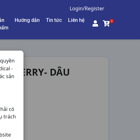
Login/Register
ản
Hướng dẫn
Tin tức
Liên hệ
0
hẩm
 quyền
ical -
RAWBERRY- DÂU
ác sản
hải có
ụ trách
bsite