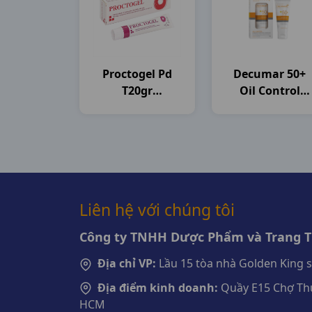
Proctogel Pd
Decumar 50+
T20gr
Oil Control
Medipharco
T50gr CVI
Pharma
Liên hệ với chúng tôi
Công ty TNHH Dược Phẩm và Trang Th
Địa chỉ VP:
Lầu 15 tòa nhà Golden King 
Địa điểm kinh doanh:
Quầy E15 Chợ Thu
HCM