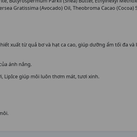
e, Butyrospermum Parkii (Shea) Butter, Ethylhexyl Methoxyc
ersea Gratissima (Avocado) Oil, Theobroma Cacao (Cocoa) S
iết xuất từ quả bơ và hạt ca cao, giúp dưỡng ẩm tối đa và 
 của ánh nắng.
, LipIce giúp môi luôn thơm mát, tươi xinh.
môi.