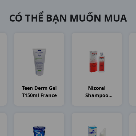
CÓ THỂ BẠN MUỐN MUA
Teen Derm Gel
Nizoral
T150ml France
Shampoo
)
C100ml
Thailand