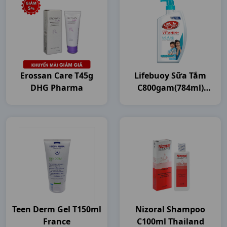
Erossan Care T45g
Lifebuoy Sữa Tắm
DHG Pharma
C800gam(784ml)
Unilever VN
Teen Derm Gel T150ml
Nizoral Shampoo
France
C100ml Thailand