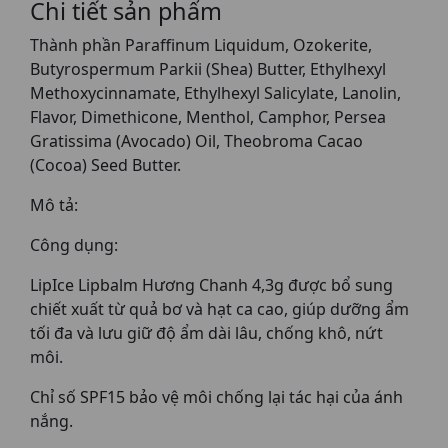
Chi tiết sản phẩm
Thành phần Paraffinum Liquidum, Ozokerite,
Butyrospermum Parkii (Shea) Butter, Ethylhexyl
Methoxycinnamate, Ethylhexyl Salicylate, Lanolin,
Flavor, Dimethicone, Menthol, Camphor, Persea
Gratissima (Avocado) Oil, Theobroma Cacao
(Cocoa) Seed Butter.
Mô tả:
Công dụng:
LipIce Lipbalm Hương Chanh 4,3g được bổ sung
chiết xuất từ quả bơ và hạt ca cao, giúp dưỡng ẩm
tối đa và lưu giữ độ ẩm dài lâu, chống khô, nứt
môi.
Chỉ số SPF15 bảo vệ môi chống lại tác hại của ánh
nắng.