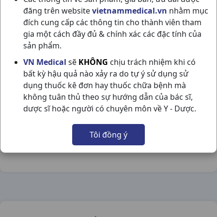
đăng trên website
vietnammedical.vn
nhằm mục
đích cung cấp các thông tin cho thành viên tham
gia một cách đầy đủ & chính xác các đặc tính của
sản phẩm.
LIPICE LIPBALM LEMON-CHANH T4.3GR
VN Medical
sẽ
KHÔNG
chịu trách nhiệm khi có
bất kỳ hậu quả nào xảy ra do tự ý sử dụng sử
NSX:
Rohto
dụng thuốc kê đơn hay thuốc chữa bệnh mà
không tuân thủ theo sự hướng dẫn của bác sĩ,
Nhóm hàng:
Hóa - Mỹ Phẩm,
dược sĩ hoặc người có chuyên môn về Y - Dược.
Chia sẻ qua mạng xã hội:
Tôi đồng ý