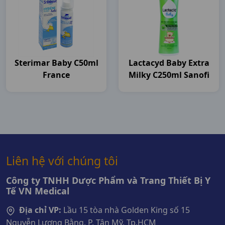
Sterimar Baby C50ml
Lactacyd Baby Extra
France
Milky C250ml Sanofi
Liên hệ với chúng tôi
Công ty TNHH Dược Phẩm và Trang Thiết Bị Y
Tế VN Medical
Địa chỉ VP:
Lầu 15 tòa nhà Golden King số 15
Nguyễn Lương Bằng, P. Tân Mỹ, Tp.HCM