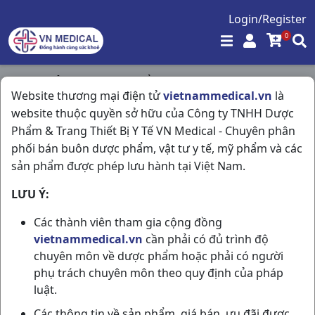
Login/Register
0
Trang chủ
/
Hóa - Mỹ Phẩm
/
Website thương mại điện tử
vietnammedical.vn
là
Lipice Lipbalm Lemon-chanh T4.3gr
website thuộc quyền sở hữu của Công ty TNHH Dược
Phẩm & Trang Thiết Bị Y Tế VN Medical - Chuyên phân
phối bán buôn dược phẩm, vật tư y tế, mỹ phẩm và các
sản phẩm được phép lưu hành tại Việt Nam.
LƯU Ý:
Các thành viên tham gia cộng đồng
vietnammedical.vn
cần phải có đủ trình độ
chuyên môn về dược phẩm hoặc phải có người
phụ trách chuyên môn theo quy định của pháp
luật.
Các thông tin về sản phẩm, giá bán, ưu đãi được