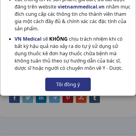
đăng trên website
vietnammedical.vn
nhằm mục
đích cung cấp các thông tin cho thành viên tham
gia một cách đầy đủ & chính xác các đặc tính của
sản phẩm.
HADA LAPO PRO ANTI AGING T80GR
VN Medical
sẽ
KHÔNG
chịu trách nhiệm khi có
bất kỳ hậu quả nào xảy ra do tự ý sử dụng sử
ROHTO
dụng thuốc kê đơn hay thuốc chữa bệnh mà
NSX:
Rohto
không tuân thủ theo sự hướng dẫn của bác sĩ,
dược sĩ hoặc người có chuyên môn về Y - Dược.
Nhóm hàng:
Hóa - Mỹ Phẩm,
Tôi đồng ý
Chia sẻ qua mạng xã hội: