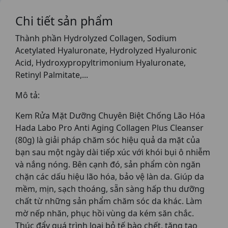
Chi tiết sản phẩm
Thành phần Hydrolyzed Collagen, Sodium
Acetylated Hyaluronate, Hydrolyzed Hyaluronic
Acid, Hydroxypropyltrimonium Hyaluronate,
Retinyl Palmitate,...
Mô tả:
Kem Rửa Mặt Dưỡng Chuyên Biệt Chống Lão Hóa
Hada Labo Pro Anti Aging Collagen Plus Cleanser
(80g) là giải pháp chăm sóc hiệu quả da mặt của
bạn sau một ngày dài tiếp xúc với khói bụi ô nhiễm
và nắng nóng. Bên cạnh đó, sản phẩm còn ngăn
chặn các dấu hiệu lão hóa, bảo vệ làn da. Giúp da
mềm, mịn, sạch thoáng, sẵn sàng hấp thu dưỡng
chất từ những sản phẩm chăm sóc da khác. Làm
mờ nếp nhăn, phục hồi vùng da kém săn chắc.
Thúc đẩy quá trình loại bỏ tế bào chết, tăng tạo