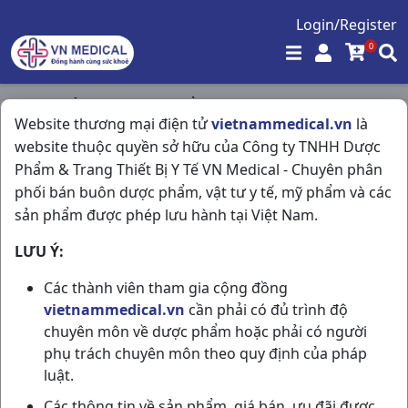
Login/Register
0
Trang chủ
/
Hóa - Mỹ Phẩm
/
Website thương mại điện tử
vietnammedical.vn
là
Hada Lapo Pro Anti Aging T80gr Rohto
website thuộc quyền sở hữu của Công ty TNHH Dược
Phẩm & Trang Thiết Bị Y Tế VN Medical - Chuyên phân
phối bán buôn dược phẩm, vật tư y tế, mỹ phẩm và các
sản phẩm được phép lưu hành tại Việt Nam.
LƯU Ý:
Các thành viên tham gia cộng đồng
vietnammedical.vn
cần phải có đủ trình độ
chuyên môn về dược phẩm hoặc phải có người
phụ trách chuyên môn theo quy định của pháp
luật.
Các thông tin về sản phẩm, giá bán, ưu đãi được