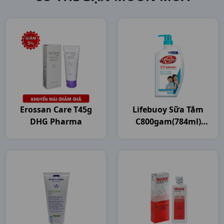
Erossan Care T45g
Lifebuoy Sữa Tắm
DHG Pharma
C800gam(784ml)
Unilever VN