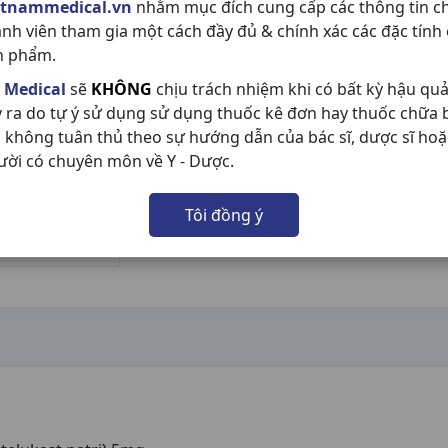
etnammedical.vn
nhằm mục đích cung cấp các thông tin c
ành viên tham gia một cách đầy đủ & chính xác các đặc tính
n phẩm.
 Medical
sẽ
KHÔNG
chịu trách nhiệm khi có bất kỳ hậu qu
y ra do tự ý sử dụng sử dụng thuốc kê đơn hay thuốc chữa
 không tuân thủ theo sự hướng dẫn của bác sĩ, dược sĩ hoặ
ười có chuyên môn về Y - Dược.
Tôi đồng ý