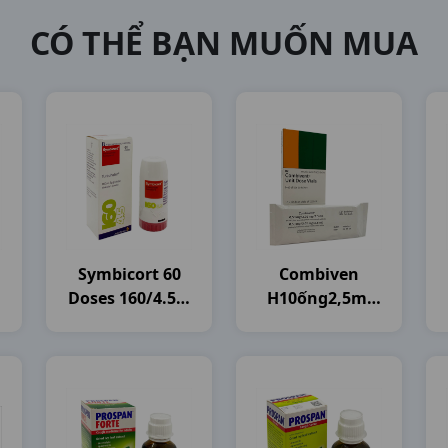
CÓ THỂ BẠN MUỐN MUA
Symbicort 60
Combiven
Doses 160/4.5 C
H10ống2,5ml
Astrazeneca
Boehringer