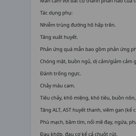
Mẫn cảm với bất cứ thành phần nào của 
Tác dụng phụ:
Nhiễm trùng đường hô hấp trên.
Tăng xuất huyết.
Phản ứng quá mẫn bao gồm phản ứng phản
Chóng mặt, buồn ngủ, dị cảm/giảm cảm gi
Đánh trống ngực.
Chảy máu cam.
Tiêu chảy, khô miệng, khó tiêu, buồn nôn
Tăng ALT, AST huyết thanh, viêm gan (kể 
Phù mạch, bầm tím, nổi mề đay, ngứa, ph
Đau khớp, đau cơ kể cả chuột rút.