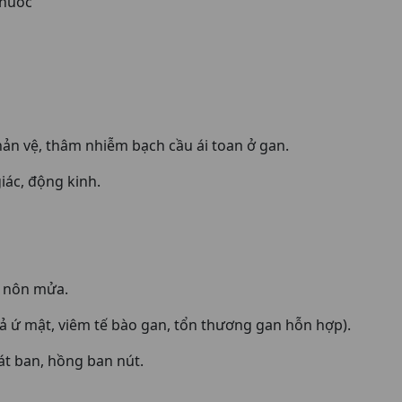
thuốc
 vệ, thâm nhiễm bạch cầu ái toan ở gan.
ác, động kinh.
, nôn mửa.
cả ứ mật, viêm tế bào gan, tổn thương gan hỗn hợp).
át ban, hồng ban nút.