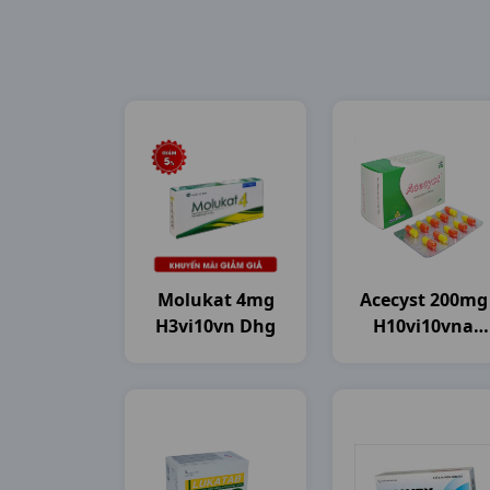
Molukat 4mg
Acecyst 200mg
H3vi10vn Dhg
H10vi10vna
Agimexpharm