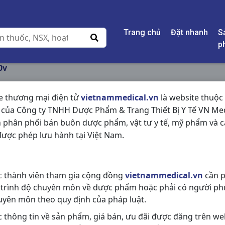
Trang chủ
Đặt nhanh
S
p
0v
e thương mại điện tử
vietnammedical.vn
là website thuộc
 của Công ty TNHH Dược Phẩm & Trang Thiết Bị Y Tế VN Med
SIMGULINE 5MG H3
 phân phối bán buôn dược phẩm, vật tư y tế, mỹ phẩm và c
ược phép lưu hành tại Việt Nam.
NSX:
Usa-Nic Pharma
Nhóm hàng:
Hô Hấp,
c thành viên tham gia cộng đồng
vietnammedical.vn
cần p
Chia sẻ qua mạng xã hội:
 trình độ chuyên môn về dược phẩm hoặc phải có người ph
uyên môn theo quy định của pháp luật.
c thông tin về sản phẩm, giá bán, ưu đãi được đăng trên we