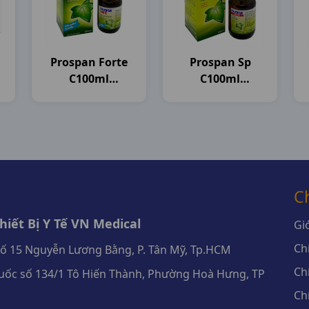
Prospan Forte
Prospan Sp
C100ml
C100ml
Germany
Germany
C
iết Bị Y Tế VN Medical
Giớ
Ch
số 15 Nguyễn Lương Bằng, P. Tân Mỹ, Tp.HCM
Ch
ốc số 134/1 Tô Hiến Thành, Phường Hoà Hưng, TP
Ch