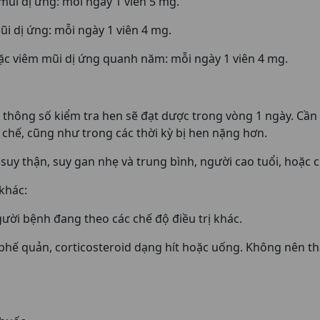
mũi dị ứng: mỗi ngày 1 viên 5 mg.
ũi dị ứng: mỗi ngày 1 viên 4 mg.
oặc viêm mũi dị ứng quanh năm: mỗi ngày 1 viên 4 mg.
ác thông số kiểm tra hen sẽ đạt dược trong vòng 1 ngày. Cầ
chế, cũng như trong các thời kỳ bị hen nặng hơn.
uy thận, suy gan nhẹ và trung bình, người cao tuổi, hoặc c
 khác:
ời bệnh đang theo các chế độ điều trị khác.
 phế quản, corticosteroid dạng hít hoặc uống. Không nên th