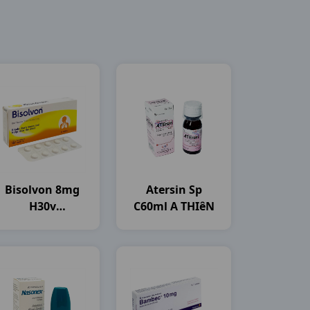
Bisolvon 8mg
Atersin Sp
H30v
C60ml A THIêN
Boehringer