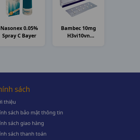
Nasonex 0.05%
Bambec 10mg
Spray C Bayer
H3vi10vn
Astrazeneca
hính sách
i thiệu
ính sách bảo mật thông tin
ính sách giao hàng
ính sách thanh toán