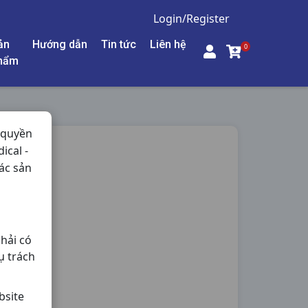
Login/Register
ản
Hướng dẫn
Tin tức
Liên hệ
0
hẩm
 quyền
ical -
0V
ác sản
hải có
ụ trách
bsite