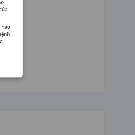
ho
 của
ả nào
 bệnh
c