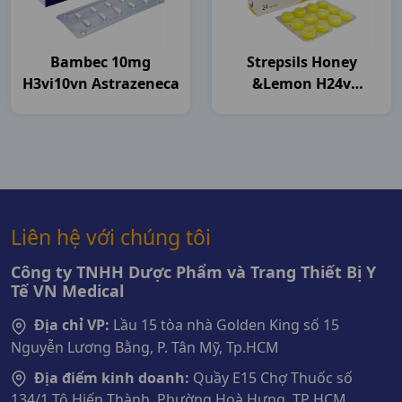
Bambec 10mg
Strepsils Honey
H3vi10vn Astrazeneca
&lemon H24v
Thailand
Liên hệ với chúng tôi
Công ty TNHH Dược Phẩm và Trang Thiết Bị Y
Tế VN Medical
Địa chỉ VP:
Lầu 15 tòa nhà Golden King số 15
Nguyễn Lương Bằng, P. Tân Mỹ, Tp.HCM
Địa điểm kinh doanh:
Quầy E15 Chợ Thuốc số
134/1 Tô Hiến Thành, Phường Hoà Hưng, TP HCM