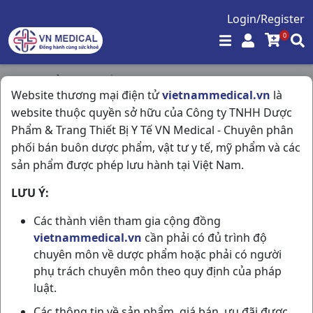
Login/Register
0
Trang chủ
/
Hô Hấp
/
Website thương mại điện tử
vietnammedical.vn
là
Hayex 10mg H30v Davipharma
website thuộc quyền sở hữu của Công ty TNHH Dược
Phẩm & Trang Thiết Bị Y Tế VN Medical - Chuyên phân
phối bán buôn dược phẩm, vật tư y tế, mỹ phẩm và các
sản phẩm được phép lưu hành tại Việt Nam.
LƯU Ý:
Các thành viên tham gia cộng đồng
vietnammedical.vn
cần phải có đủ trình độ
chuyên môn về dược phẩm hoặc phải có người
phụ trách chuyên môn theo quy định của pháp
luật.
Các thông tin về sản phẩm, giá bán, ưu đãi được