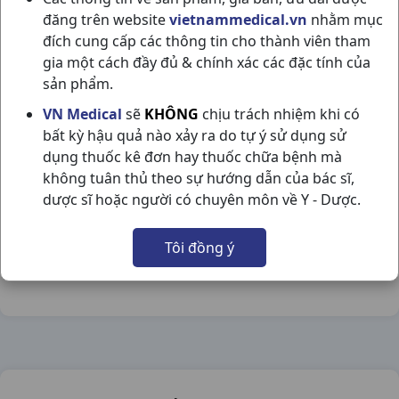
đăng trên website
vietnammedical.vn
nhằm mục
đích cung cấp các thông tin cho thành viên tham
gia một cách đầy đủ & chính xác các đặc tính của
sản phẩm.
HAYEX 10MG H30V DAVIPHARMA
VN Medical
sẽ
KHÔNG
chịu trách nhiệm khi có
bất kỳ hậu quả nào xảy ra do tự ý sử dụng sử
NSX:
Davipharma
dụng thuốc kê đơn hay thuốc chữa bệnh mà
không tuân thủ theo sự hướng dẫn của bác sĩ,
Nhóm hàng:
Hô Hấp,
dược sĩ hoặc người có chuyên môn về Y - Dược.
Chia sẻ qua mạng xã hội:
Tôi đồng ý