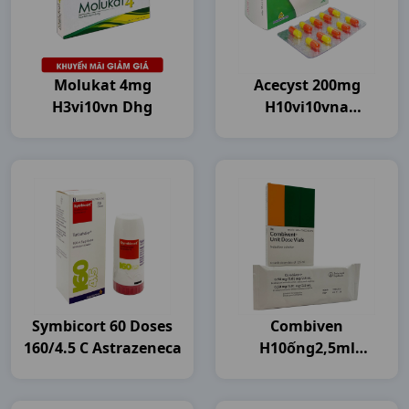
Molukat 4mg
Acecyst 200mg
H3vi10vn Dhg
H10vi10vna
Agimexpharm
Symbicort 60 Doses
Combiven
160/4.5 C Astrazeneca
H10ống2,5ml
Boehringer