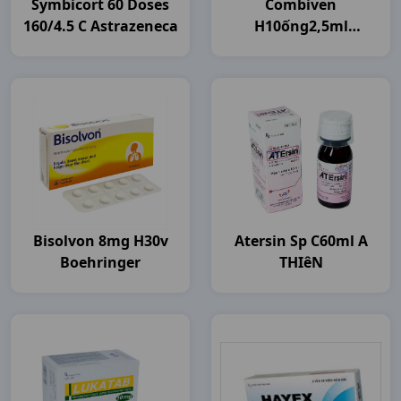
Symbicort 60 Doses
Combiven
160/4.5 C Astrazeneca
H10ống2,5ml
Boehringer
Bisolvon 8mg H30v
Atersin Sp C60ml A
Boehringer
THIêN