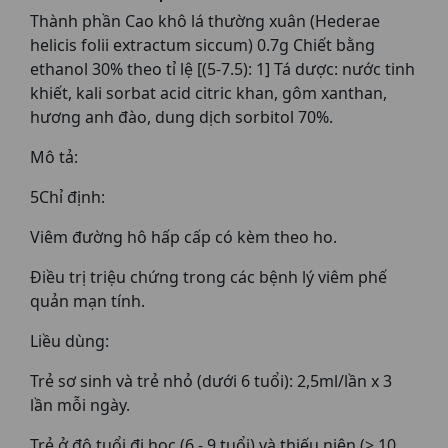
Thành phần Cao khô lá thường xuân (Hederae
helicis folii extractum siccum) 0.7g Chiết bằng
ethanol 30% theo tỉ lệ [(5-7.5): 1] Tá dược: nước tinh
khiết, kali sorbat acid citric khan, gôm xanthan,
hương anh đào, dung dịch sorbitol 70%.
Mô tả:
5Chỉ định:
Viêm đường hô hấp cấp có kèm theo ho.
Điều trị triệu chứng trong các bệnh lý viêm phế
quản mạn tính.
Liều dùng:
Trẻ sơ sinh và trẻ nhỏ (dưới 6 tuổi): 2,5ml/lần x 3
lần mỗi ngày.
Trẻ ở độ tuổi đi học (6 - 9 tuổi) và thiếu niên (> 10