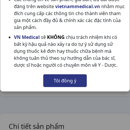
đăng trên website
vietnammedical.vn
nhằm mục
đích cung cấp các thông tin cho thành viên tham
gia một cách đầy đủ & chính xác các đặc tính của
sản phẩm.
PROSPAN SP C100ML GERMANY
VN Medical
sẽ
KHÔNG
chịu trách nhiệm khi có
NSX:
Germany
bất kỳ hậu quả nào xảy ra do tự ý sử dụng sử
dụng thuốc kê đơn hay thuốc chữa bệnh mà
Nhóm hàng:
Hô Hấp,
không tuân thủ theo sự hướng dẫn của bác sĩ,
dược sĩ hoặc người có chuyên môn về Y - Dược.
Chia sẻ qua mạng xã hội:
Tôi đồng ý
Chi tiết sản phẩm