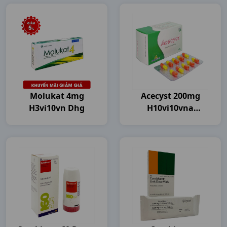
Molukat 4mg
Acecyst 200mg
H3vi10vn Dhg
H10vi10vna
Agimexpharm