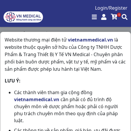
Login/Register
0
Trang chủ
/
Hô Hấp
/
Prospan Sp C100ml Germany
Website thương mại điện tử
vietnammedical.vn
là
website thuộc quyền sở hữu của Công ty TNHH Dược
Phẩm & Trang Thiết Bị Y Tế VN Medical - Chuyên phân
phối bán buôn dược phẩm, vật tư y tế, mỹ phẩm và các
sản phẩm được phép lưu hành tại Việt Nam.
LƯU Ý:
Các thành viên tham gia cộng đồng
vietnammedical.vn
cần phải có đủ trình độ
chuyên môn về dược phẩm hoặc phải có người
phụ trách chuyên môn theo quy định của pháp
luật.
Các thông tin về sản phẩm, giá bán, ưu đãi được