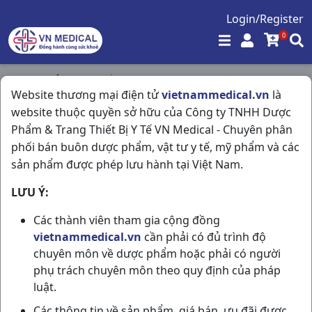
Login/Register
0
Trang chủ
/
Hô Hấp
/
Nasonex 0.05% Spray C Bayer
Website thương mại điện tử
vietnammedical.vn
là
website thuộc quyền sở hữu của Công ty TNHH Dược
Phẩm & Trang Thiết Bị Y Tế VN Medical - Chuyên phân
phối bán buôn dược phẩm, vật tư y tế, mỹ phẩm và các
sản phẩm được phép lưu hành tại Việt Nam.
LƯU Ý:
Các thành viên tham gia cộng đồng
vietnammedical.vn
cần phải có đủ trình độ
chuyên môn về dược phẩm hoặc phải có người
phụ trách chuyên môn theo quy định của pháp
luật.
Các thông tin về sản phẩm, giá bán, ưu đãi được