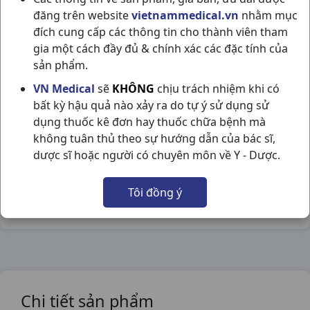
đăng trên website
vietnammedical.vn
nhằm mục
đích cung cấp các thông tin cho thành viên tham
gia một cách đầy đủ & chính xác các đặc tính của
sản phẩm.
NASONEX 0.05% SPRAY C BAYER
VN Medical
sẽ
KHÔNG
chịu trách nhiệm khi có
NSX:
Bayer
bất kỳ hậu quả nào xảy ra do tự ý sử dụng sử
dụng thuốc kê đơn hay thuốc chữa bệnh mà
Nhóm hàng:
Hô Hấp,
không tuân thủ theo sự hướng dẫn của bác sĩ,
dược sĩ hoặc người có chuyên môn về Y - Dược.
Chia sẻ qua mạng xã hội:
Tôi đồng ý
Chi tiết sản phẩm