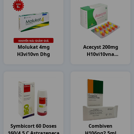
Molukat 4mg
Acecyst 200mg
H3vi10vn Dhg
H10vi10vna
Agimexpharm
Symbicort 60 Doses
Combiven
160/4.5 C Astrazeneca
H10ống2,5ml