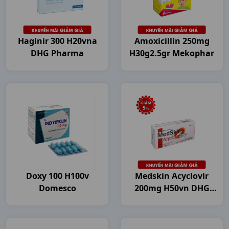
Haginir 300 H20vna
Amoxicillin 250mg
DHG Pharma
H30g2.5gr Mekophar
Doxy 100 H100v
Medskin Acyclovir
Domesco
200mg H50vn DHG
Pharma