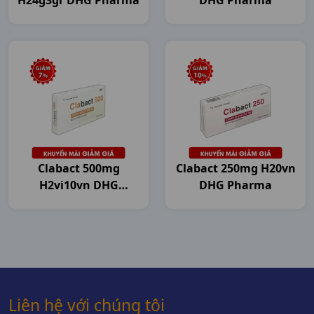
H24g3gr DHG Pharma
DHG Pharma
Clabact 500mg
Clabact 250mg H20vn
H2vi10vn DHG
DHG Pharma
Pharma
Liên hệ với chúng tôi