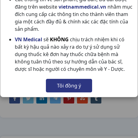
đăng trên website
vietnammedical.vn
nhằm mục
đích cung cấp các thông tin cho thành viên tham
gia một cách đầy đủ & chính xác các đặc tính của
sản phẩm.
ZINNAT 250MG H10VBF GLASXO
VN Medical
sẽ
KHÔNG
chịu trách nhiệm khi có
bất kỳ hậu quả nào xảy ra do tự ý sử dụng sử
NSX:
Glasxo
dụng thuốc kê đơn hay thuốc chữa bệnh mà
không tuân thủ theo sự hướng dẫn của bác sĩ,
Nhóm hàng:
Kháng Sinh - Kháng Nấm -
dược sĩ hoặc người có chuyên môn về Y - Dược.
Kháng Virus,
Tôi đồng ý
Chia sẻ qua mạng xã hội: