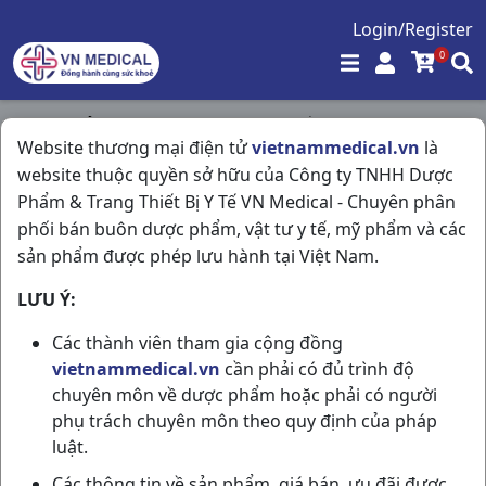
Login/Register
0
Trang chủ
/
Kháng Sinh - Kháng Nấm - Kháng Virus
/
Website thương mại điện tử
vietnammedical.vn
là
Zinnat 250mg H10vbf Glasxo
website thuộc quyền sở hữu của Công ty TNHH Dược
Phẩm & Trang Thiết Bị Y Tế VN Medical - Chuyên phân
phối bán buôn dược phẩm, vật tư y tế, mỹ phẩm và các
sản phẩm được phép lưu hành tại Việt Nam.
LƯU Ý:
Các thành viên tham gia cộng đồng
vietnammedical.vn
cần phải có đủ trình độ
chuyên môn về dược phẩm hoặc phải có người
phụ trách chuyên môn theo quy định của pháp
luật.
Các thông tin về sản phẩm, giá bán, ưu đãi được