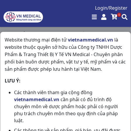
Login/Register
0
Trang chủ
/
Kháng Sinh - Kháng Nấm - Kháng Virus
/
Website thương mại điện tử
vietnammedical.vn
là
Haginir Dt125 H20vn DHG Pharma
website thuộc quyền sở hữu của Công ty TNHH Dược
Phẩm & Trang Thiết Bị Y Tế VN Medical - Chuyên phân
phối bán buôn dược phẩm, vật tư y tế, mỹ phẩm và các
sản phẩm được phép lưu hành tại Việt Nam.
LƯU Ý:
Các thành viên tham gia cộng đồng
vietnammedical.vn
cần phải có đủ trình độ
chuyên môn về dược phẩm hoặc phải có người
phụ trách chuyên môn theo quy định của pháp
luật.
Các thông tin về sản phẩm, giá bán, ưu đãi được