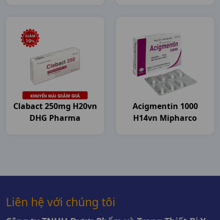
Pharma
Clabact 250mg H20vn
Acigmentin 1000
DHG Pharma
H14vn Mipharco
Liên hệ với chúng tôi