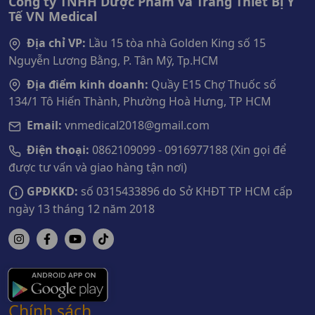
Công ty TNHH Dược Phẩm và Trang Thiết Bị Y
Tế VN Medical
Địa chỉ VP:
Lầu 15 tòa nhà Golden King số 15
Nguyễn Lương Bằng, P. Tân Mỹ, Tp.HCM
Địa điểm kinh doanh:
Quầy E15 Chợ Thuốc số
134/1 Tô Hiến Thành, Phường Hoà Hưng, TP HCM
Email:
vnmedical2018@gmail.com
Điện thoại:
0862109099 - 0916977188 (Xin gọi để
được tư vấn và giao hàng tận nơi)
GPĐKKD:
số 0315433896 do Sở KHĐT TP HCM cấp
ngày 13 tháng 12 năm 2018
Chính sách