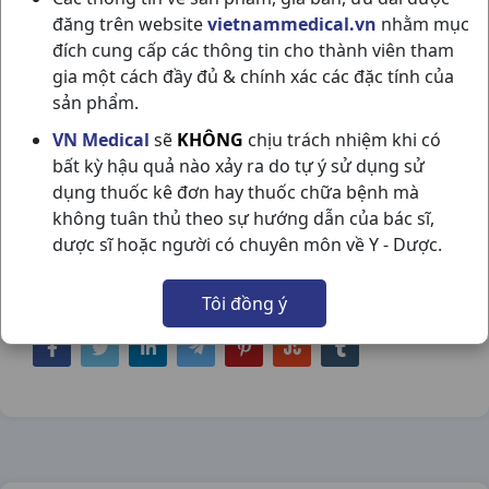
đăng trên website
vietnammedical.vn
nhằm mục
đích cung cấp các thông tin cho thành viên tham
gia một cách đầy đủ & chính xác các đặc tính của
sản phẩm.
HAGINIR DT125 H20VN DHG PHARMA
VN Medical
sẽ
KHÔNG
chịu trách nhiệm khi có
bất kỳ hậu quả nào xảy ra do tự ý sử dụng sử
NSX:
DHG Pharma
dụng thuốc kê đơn hay thuốc chữa bệnh mà
không tuân thủ theo sự hướng dẫn của bác sĩ,
Nhóm hàng:
Kháng Sinh - Kháng Nấm -
dược sĩ hoặc người có chuyên môn về Y - Dược.
Kháng Virus,
Tôi đồng ý
Chia sẻ qua mạng xã hội: