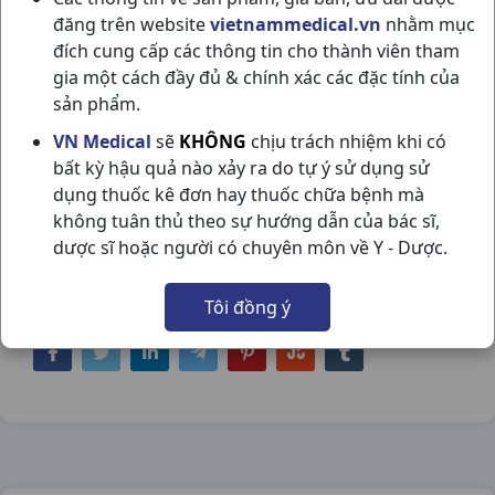
đăng trên website
vietnammedical.vn
nhằm mục
đích cung cấp các thông tin cho thành viên tham
gia một cách đầy đủ & chính xác các đặc tính của
sản phẩm.
ZINMAX 250MG H10V DOMESCO
VN Medical
sẽ
KHÔNG
chịu trách nhiệm khi có
bất kỳ hậu quả nào xảy ra do tự ý sử dụng sử
NSX:
Domesco
dụng thuốc kê đơn hay thuốc chữa bệnh mà
không tuân thủ theo sự hướng dẫn của bác sĩ,
Nhóm hàng:
Kháng Sinh - Kháng Nấm -
dược sĩ hoặc người có chuyên môn về Y - Dược.
Kháng Virus,
Tôi đồng ý
Chia sẻ qua mạng xã hội: