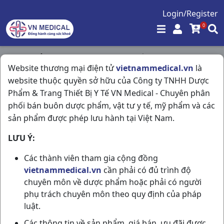
Login/Register
0
Trang chủ
/
Kháng Sinh - Kháng Nấm - Kháng Virus
/
Website thương mại điện tử
vietnammedical.vn
là
Zinmax 250mg H10v Domesco
website thuộc quyền sở hữu của Công ty TNHH Dược
Phẩm & Trang Thiết Bị Y Tế VN Medical - Chuyên phân
phối bán buôn dược phẩm, vật tư y tế, mỹ phẩm và các
sản phẩm được phép lưu hành tại Việt Nam.
LƯU Ý:
Các thành viên tham gia cộng đồng
vietnammedical.vn
cần phải có đủ trình độ
chuyên môn về dược phẩm hoặc phải có người
phụ trách chuyên môn theo quy định của pháp
luật.
Các thông tin về sản phẩm, giá bán, ưu đãi được