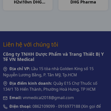
H2vi10vn DHG
DHG Pharma
Pharma
Liên hệ với chúng tôi
Công ty TNHH Dược Phẩm và Trang Thiết Bị Y
Tế VN Medical
Địa chỉ VP:
Lầu 15 tòa nhà Golden King số 15
Nguyễn Lương Bằng, P. Tân Mỹ, Tp.HCM
Địa điểm kinh doanh:
Quầy E15 Chợ Thuốc số
134/1 Tô Hiến Thành, Phường Hoà Hưng, TP HCM
Email:
vnmedical2018@gmail.com
Điện thoại:
0862109099 - 0916977188 (Xin gọi để