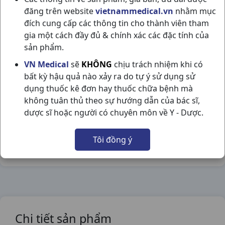
đăng trên website
vietnammedical.vn
nhằm mục
đích cung cấp các thông tin cho thành viên tham
gia một cách đầy đủ & chính xác các đặc tính của
sản phẩm.
V PHONTE C40VBF VẠN XUÂN
VN Medical
sẽ
KHÔNG
chịu trách nhiệm khi có
NSX:
vạn xuân
bất kỳ hậu quả nào xảy ra do tự ý sử dụng sử
dụng thuốc kê đơn hay thuốc chữa bệnh mà
Nhóm hàng:
Đông Dược,
không tuân thủ theo sự hướng dẫn của bác sĩ,
dược sĩ hoặc người có chuyên môn về Y - Dược.
Chia sẻ qua mạng xã hội:
Tôi đồng ý
Chi tiết sản phẩm