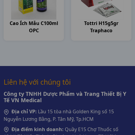
Cao Ích Mẫu C100ml
Tottri H15g5gr
OPC
Traphaco
Liên hệ với chúng tôi
Công ty TNHH Dược Phẩm và Trang Thiết Bị Y
Tế VN Medical
Địa chỉ VP:
Lầu 15 tòa nhà Golden King số 15
Nguyễn Lương Bằng, P. Tân Mỹ, Tp.HCM
Địa điểm kinh doanh:
Quầy E15 Chợ Thuốc số