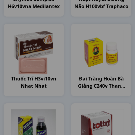
H6v10vna Medilantex
Não H100vbf Traphaco
Thuốc Trĩ H3vi10vn
Đại Tràng Hoàn Bà
Nhat Nhat
Giằng C240v Thanh
Hóa