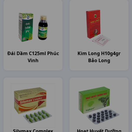
Đái Dầm C125ml Phúc
Kim Long H10g4gr
Vinh
Bảo Long
Silymax Complex
Hoạt Huyết Dưỡng