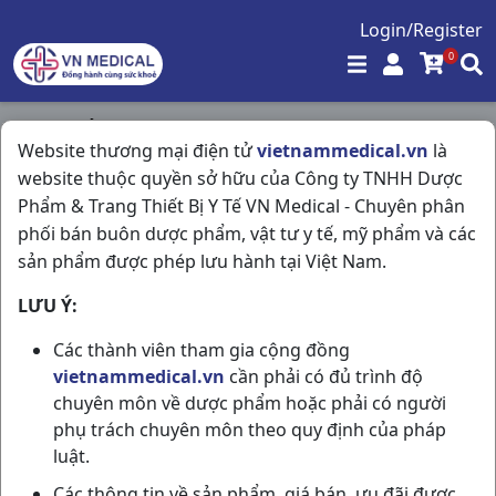
Login/Register
0
Trang chủ
/
Đông Dược
/
V Phonte C40vbf vạn xuân
Website thương mại điện tử
vietnammedical.vn
là
website thuộc quyền sở hữu của Công ty TNHH Dược
Phẩm & Trang Thiết Bị Y Tế VN Medical - Chuyên phân
phối bán buôn dược phẩm, vật tư y tế, mỹ phẩm và các
sản phẩm được phép lưu hành tại Việt Nam.
LƯU Ý:
Các thành viên tham gia cộng đồng
vietnammedical.vn
cần phải có đủ trình độ
chuyên môn về dược phẩm hoặc phải có người
phụ trách chuyên môn theo quy định của pháp
luật.
Các thông tin về sản phẩm, giá bán, ưu đãi được