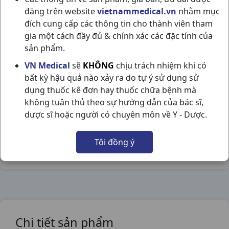
đăng trên website
vietnammedical.vn
nhằm mục
đích cung cấp các thông tin cho thành viên tham
gia một cách đầy đủ & chính xác các đặc tính của
sản phẩm.
LINH CHI H20VNA OPC
VN Medical
sẽ
KHÔNG
chịu trách nhiệm khi có
NSX:
OPC
bất kỳ hậu quả nào xảy ra do tự ý sử dụng sử
dụng thuốc kê đơn hay thuốc chữa bệnh mà
Nhóm hàng:
Đông Dược,
không tuân thủ theo sự hướng dẫn của bác sĩ,
dược sĩ hoặc người có chuyên môn về Y - Dược.
Chia sẻ qua mạng xã hội:
Tôi đồng ý
Chi tiết sản phẩm