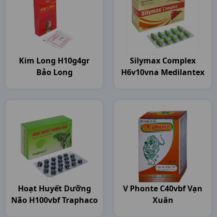
Kim Long H10g4gr
Silymax Complex
Bảo Long
H6v10vna Medilantex
Hoạt Huyết Dưỡng
V Phonte C40vbf Vạn
Não H100vbf Traphaco
Xuân