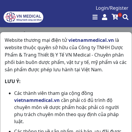
Login/Register
0
Trang chủ
/
Đông Dược
/
Linh Chi H20vna OPC
Website thương mại điện tử
vietnammedical.vn
là
website thuộc quyền sở hữu của Công ty TNHH Dược
Phẩm & Trang Thiết Bị Y Tế VN Medical - Chuyên phân
phối bán buôn dược phẩm, vật tư y tế, mỹ phẩm và các
sản phẩm được phép lưu hành tại Việt Nam.
LƯU Ý:
Các thành viên tham gia cộng đồng
vietnammedical.vn
cần phải có đủ trình độ
chuyên môn về dược phẩm hoặc phải có người
phụ trách chuyên môn theo quy định của pháp
luật.
Các thông tin về sản phẩm, giá bán, ưu đãi được