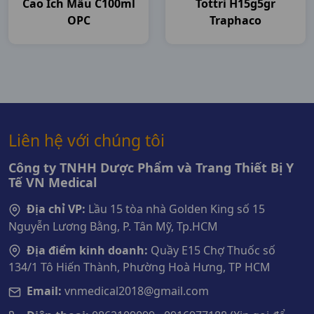
Cao Ích Mẫu C100ml
Tottri H15g5gr
OPC
Traphaco
Liên hệ với chúng tôi
Công ty TNHH Dược Phẩm và Trang Thiết Bị Y
Tế VN Medical
Địa chỉ VP:
Lầu 15 tòa nhà Golden King số 15
Nguyễn Lương Bằng, P. Tân Mỹ, Tp.HCM
Địa điểm kinh doanh:
Quầy E15 Chợ Thuốc số
134/1 Tô Hiến Thành, Phường Hoà Hưng, TP HCM
Email:
vnmedical2018@gmail.com