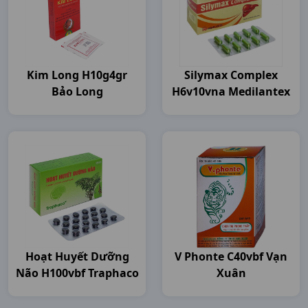
Kim Long H10g4gr
Silymax Complex
Bảo Long
H6v10vna Medilantex
Hoạt Huyết Dưỡng
V Phonte C40vbf Vạn
Não H100vbf Traphaco
Xuân