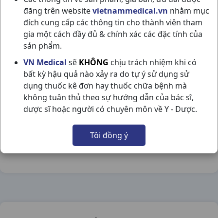
đăng trên website
vietnammedical.vn
nhằm mục
đích cung cấp các thông tin cho thành viên tham
gia một cách đầy đủ & chính xác các đặc tính của
sản phẩm.
KIM TIỀN THẢO C100VBĐ OPC
VN Medical
sẽ
KHÔNG
chịu trách nhiệm khi có
bất kỳ hậu quả nào xảy ra do tự ý sử dụng sử
NSX:
OPC
dụng thuốc kê đơn hay thuốc chữa bệnh mà
không tuân thủ theo sự hướng dẫn của bác sĩ,
Nhóm hàng:
Đông Dược,
dược sĩ hoặc người có chuyên môn về Y - Dược.
Chia sẻ qua mạng xã hội:
Tôi đồng ý