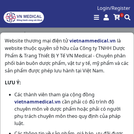
Login/Register
0
Trang chủ
/
Đông Dược
/
Website thương mại điện tử
vietnammedical.vn
là
Kim Tiền Thảo C100vbđ OPC
website thuộc quyền sở hữu của Công ty TNHH Dược
Phẩm & Trang Thiết Bị Y Tế VN Medical - Chuyên phân
phối bán buôn dược phẩm, vật tư y tế, mỹ phẩm và các
sản phẩm được phép lưu hành tại Việt Nam.
LƯU Ý:
Các thành viên tham gia cộng đồng
vietnammedical.vn
cần phải có đủ trình độ
chuyên môn về dược phẩm hoặc phải có người
phụ trách chuyên môn theo quy định của pháp
luật.
Các thông tin về sản phẩm, giá bán, ưu đãi được