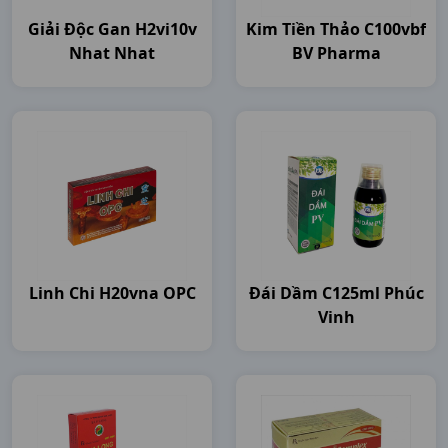
Giải Độc Gan H2vi10v
Kim Tiền Thảo C100vbf
Nhat Nhat
BV Pharma
Linh Chi H20vna OPC
Đái Dầm C125ml Phúc
Vinh