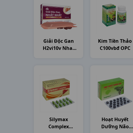
Giải Độc Gan
Kim Tiền Thảo
H2vi10v Nhat
C100vbđ OPC
Nhat
Silymax
Hoạt Huyết
Complex
Dưỡng Não