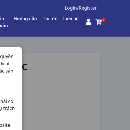
Login/Register
ản
Hướng dẫn
Tin tức
Liên hệ
0
hẩm
 quyền
ical -
ML OPC
ác sản
hải có
ụ trách
bsite