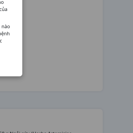
ho
 của
ả nào
 bệnh
c