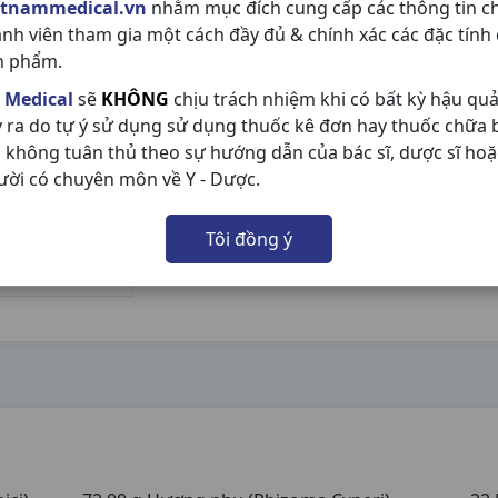
etnammedical.vn
nhằm mục đích cung cấp các thông tin c
ành viên tham gia một cách đầy đủ & chính xác các đặc tính
n phẩm.
 Medical
sẽ
KHÔNG
chịu trách nhiệm khi có bất kỳ hậu qu
y ra do tự ý sử dụng sử dụng thuốc kê đơn hay thuốc chữa
 không tuân thủ theo sự hướng dẫn của bác sĩ, dược sĩ hoặ
ười có chuyên môn về Y - Dược.
Tôi đồng ý