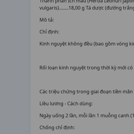
Thành phần Ích mẫu (Herba Leonuri japonici).
vulgaris)........18,00 g Tá dược (đường tr
Mô tả:
Chỉ định:
Kinh nguyệt không đều (bao gồm vòng kin
Rối loạn kinh nguyệt trong thời kỳ mới c
Các triệu chứng trong giai đoạn tiền mã
Liều lương - Cách dùng:
Ngày uống 2 lần, mỗi lần 1 muỗng canh (
Chống chỉ định: