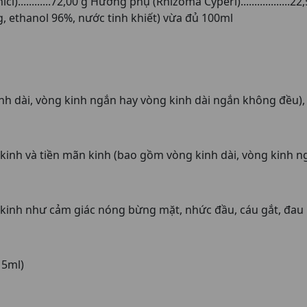
...........72,00 g Hương phụ (Rhizoma Cyperi)..................
ắng, ethanol 96%, nước tinh khiết) vừa đủ 100ml
h dài, vòng kinh ngắn hay vòng kinh dài ngắn không đều),
ó kinh và tiền mãn kinh (bao gồm vòng kinh dài, vòng kinh 
n kinh như cảm giác nóng bừng mặt, nhức đầu, cáu gắt, đau
15ml)