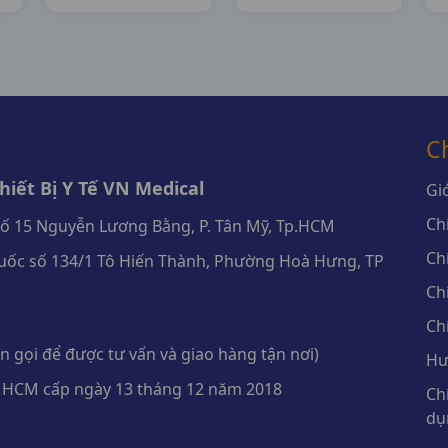
Xuân
Nhat
C
iết Bị Y Tế VN Medical
Giớ
Ch
số 15 Nguyễn Lương Bằng, P. Tân Mỹ, Tp.HCM
Ch
ốc số 134/1 Tô Hiến Thành, Phường Hoà Hưng, TP
Ch
Ch
 gọi để được tư vấn và giao hàng tận nơi)
Hư
 HCM cấp ngày 13 tháng 12 năm 2018
Ch
dụ