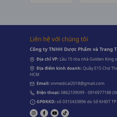
H6v10vna
H100vbf
Medilantex
Traphaco
Liên hệ với chúng tôi
Công ty TNHH Dược Phẩm và Trang Th
Địa chỉ VP:
Lầu 15 tòa nhà Golden King 
Địa điểm kinh doanh:
Quầy E15 Chợ Thu
HCM
Email:
vnmedical2018@gmail.com
Điện thoại:
0862109099 - 0916977188 (Xin
GPĐKKD:
số 0315433896 do Sở KHĐT TP