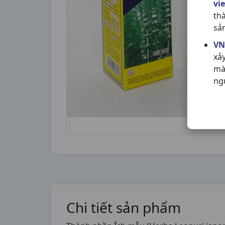
vi
th
sả
VN
xả
mà
ng
Chi tiết sản phẩm