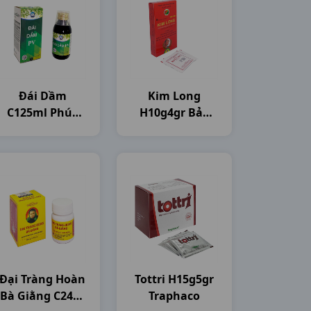
Đái Dầm
Kim Long
C125ml Phúc
H10g4gr Bảo
Vinh
Long
Đại Tràng Hoàn
Tottri H15g5gr
Bà Giằng C240v
Traphaco