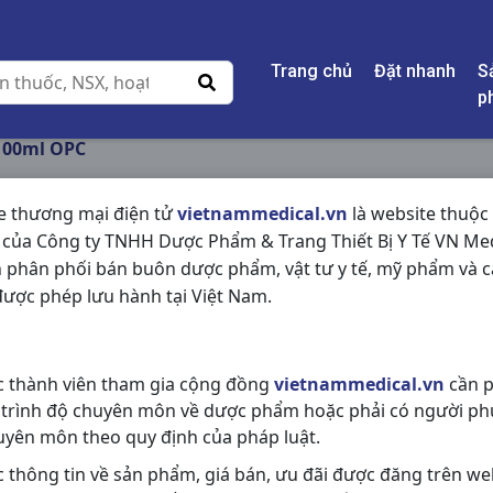
Trang chủ
Đặt nhanh
S
p
100ml OPC
e thương mại điện tử
vietnammedical.vn
là website thuộc
 của Công ty TNHH Dược Phẩm & Trang Thiết Bị Y Tế VN Med
CAO ÍCH MẪU C100
 phân phối bán buôn dược phẩm, vật tư y tế, mỹ phẩm và c
ược phép lưu hành tại Việt Nam.
NSX:
OPC
Nhóm hàng:
Đông Dược,
c thành viên tham gia cộng đồng
vietnammedical.vn
cần p
Chia sẻ qua mạng xã hội:
 trình độ chuyên môn về dược phẩm hoặc phải có người ph
uyên môn theo quy định của pháp luật.
c thông tin về sản phẩm, giá bán, ưu đãi được đăng trên we