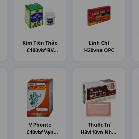
Kim Tiền Thảo
Linh Chi
C100vbf BV
H20vna OPC
Pharma
V Phonte
Thuốc Trĩ
C40vbf Vạn
H3vi10vn Nhat