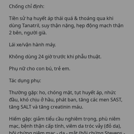
Chống chỉ định:
Tiền sử hạ huyết áp thái quá & thoáng qua khi
dùng Tanatril, suy thận nặng, hẹp động mạch thận
2 bên, người già.
Lái xe/vận hành máy.
Không dùng 24 giờ trước khi phẫu thuật.
Phụ nữ cho con bú, trẻ em.
Tác dụng phụ:
Thường gặp: ho, chóng mặt, tụt huyết áp, nhức
đầu, khó chịu ở hầu, phát ban, tăng các men SAST,
tăng SALT và tăng creatinin máu.
Hiếm gặp: giảm tiểu cầu nghiêm trọng, phù niêm
mạc, bệnh thận cấp tính, viêm da tróc vảy (đỏ da),
hội chứng niêm mạc - da - mắt (hội chứng Stevens -