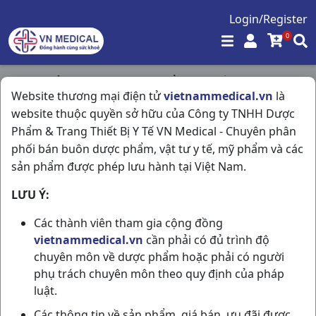
Login/Register
0
Trang chủ
/
Tim Mạch - Lợi Tiểu- Nội Tiết
/
Website thương mại điện tử
vietnammedical.vn
là
Tanatril Tablest 5mg Vi10v Abbott
website thuộc quyền sở hữu của Công ty TNHH Dược
Phẩm & Trang Thiết Bị Y Tế VN Medical - Chuyên phân
phối bán buôn dược phẩm, vật tư y tế, mỹ phẩm và các
sản phẩm được phép lưu hành tại Việt Nam.
LƯU Ý:
Các thành viên tham gia cộng đồng
vietnammedical.vn
cần phải có đủ trình độ
chuyên môn về dược phẩm hoặc phải có người
phụ trách chuyên môn theo quy định của pháp
luật.
Các thông tin về sản phẩm, giá bán, ưu đãi được