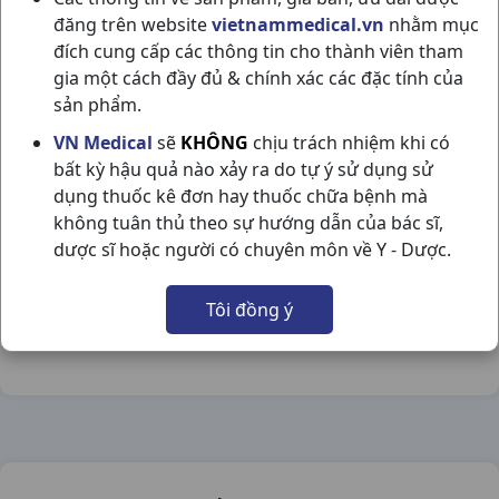
đăng trên website
vietnammedical.vn
nhằm mục
đích cung cấp các thông tin cho thành viên tham
gia một cách đầy đủ & chính xác các đặc tính của
sản phẩm.
TANATRIL TABLEST 5MG VI10V ABBOTT
VN Medical
sẽ
KHÔNG
chịu trách nhiệm khi có
bất kỳ hậu quả nào xảy ra do tự ý sử dụng sử
NSX:
Abbott
dụng thuốc kê đơn hay thuốc chữa bệnh mà
không tuân thủ theo sự hướng dẫn của bác sĩ,
Nhóm hàng:
Tim Mạch - Lợi Tiểu- Nội Tiết,
dược sĩ hoặc người có chuyên môn về Y - Dược.
Chia sẻ qua mạng xã hội:
Tôi đồng ý