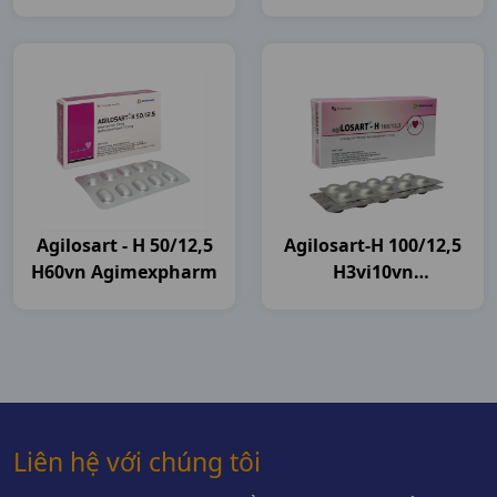
Agilosart - H 50/12,5
Agilosart-H 100/12,5
H60vn Agimexpharm
H3vi10vn
Agimexpharm
Liên hệ với chúng tôi