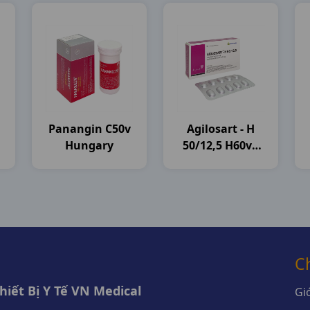
Panangin C50v
Agilosart - H
G
Hungary
50/12,5 H60vn
Agimexpharm
C
iết Bị Y Tế VN Medical
Giớ