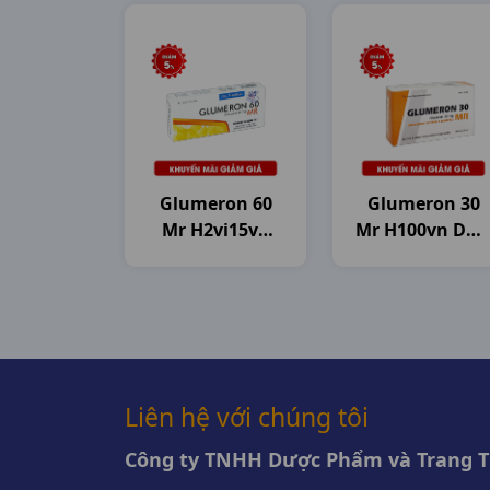
Glumeron 60
Glumeron 30
Mr H2vi15vn
Mr H100vn DH
Dhg
Pharma
Liên hệ với chúng tôi
Công ty TNHH Dược Phẩm và Trang Th