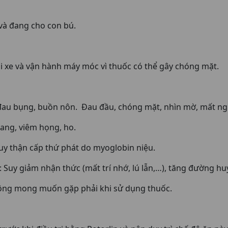
và đang cho con bú.
ái xe và vận hành máy móc vì thuốc có thể gây chóng mặt.
, đau bụng, buồn nôn. Đau đầu, chóng mặt, nhìn mờ, mất ng
oang, viêm họng, ho.
suy thận cấp thứ phát do myoglobin niệu.
uy giảm nhận thức (mất trí nhớ, lú lẫn,…), tăng đường hu
ông mong muốn gặp phải khi sử dụng thuốc.