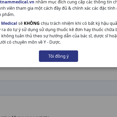
etnammedical.vn
nhằm mục đích cung cấp các thông tin c
ành viên tham gia một cách đầy đủ & chính xác các đặc tính
n phẩm.
 Medical
sẽ
KHÔNG
chịu trách nhiệm khi có bất kỳ hậu qu
y ra do tự ý sử dụng sử dụng thuốc kê đơn hay thuốc chữa
 không tuân thủ theo sự hướng dẫn của bác sĩ, dược sĩ hoặ
ười có chuyên môn về Y - Dược.
Tôi đồng ý