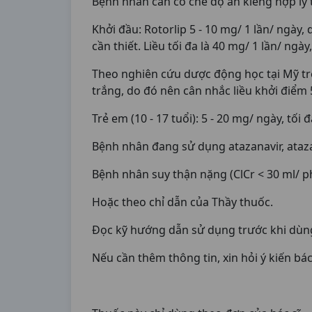
Bệnh nhân cần có chế độ ăn kiêng hợp lý tr
Khởi đầu: Rotorlip 5 - 10 mg/ 1 lần/ ngày,
cần thiết. Liều tối đa là 40 mg/ 1 lần/ n
Theo nghiên cứu dược động học tại Mỹ trê
trắng, do đó nên cân nhắc liều khởi điểm
Trẻ em (10 - 17 tuổi): 5 - 20 mg/ ngày, tối
Bệnh nhân đang sử dụng atazanavir, atazana
Bệnh nhân suy thận nặng (ClCr < 30 ml/ 
Hoặc theo chỉ dẫn của Thầy thuốc.
Đọc kỹ hướng dẫn sử dụng trước khi dùn
Nếu cần thêm thông tin, xin hỏi ý kiến bác 