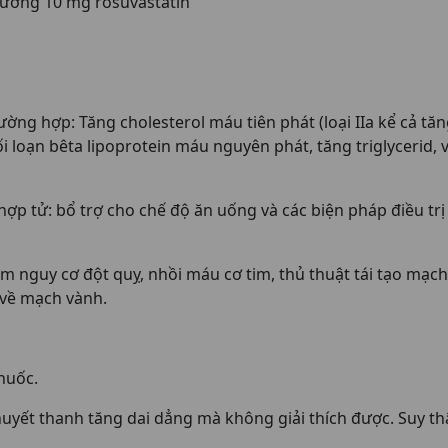
 đương 10 mg rosuvastatin
ường hợp: Tăng cholesterol máu tiên phát (loại IIa kể cả tă
, rối loạn bêta lipoprotein máu nguyên phát, tăng triglycerid
ợp tử: bổ trợ cho chế độ ăn uống và các biện pháp điều trị
 nguy cơ đột quỵ, nhồi máu cơ tim, thủ thuật tái tạo mạch
 về mạch vành.
huốc.
yết thanh tăng dai dẳng mà không giải thích được. Suy th