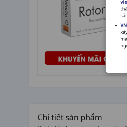
vi
th
sả
VN
xả
mà
ng
Chi tiết sản phẩm