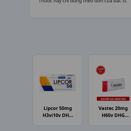
Thuốc này chỉ dùng theo đơn của bác sĩ.
Lipcor 50mg
Vastec 20mg
H3vi10v DHG
H60v DHG
Pharma
Pharma