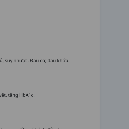
ủ, suy nhược. Đau cơ, đau khớp.
yết, tăng HbA1c.