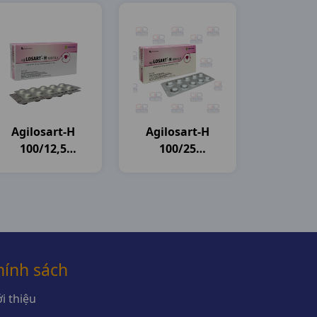
Agilosart-H
Agilosart-H
100/12,5
100/25
H3vi10vn
H3vi10vn
Agimexpharm
Agimexpharm
hính sách
i thiệu