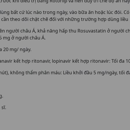
ước khi điều trị bằng Rotorlip và nên duy trì chế độ ăn này 
 dùng bất cứ lúc nào trong ngày, vào bữa ăn hoặc lúc đói. Có
gày, cần theo dõi chặt chẽ đối với những trường hợp dùng li
n người châu Á, khả năng hấp thu Rosuvastatin ở người châ
 5 mg ở người châu Á.
 đa 20 mg/ ngày.
vir kết hợp ritonavir, lopinavir kết hợp ritonavir: Tối đa 1
phút), không thẩm phân máu: Liều khởi đầu 5 mg/ngày, tối 
g.
sĩ.