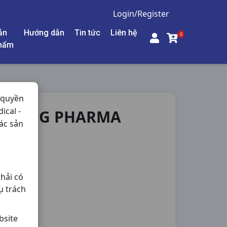
Login/Register
ản
Hướng dẫn
Tin tức
Liên hệ
0
hẩm
 quyền
ical -
0V DHG PHARMA
ác sản
Nội Tiết,
hải có
ụ trách
bsite