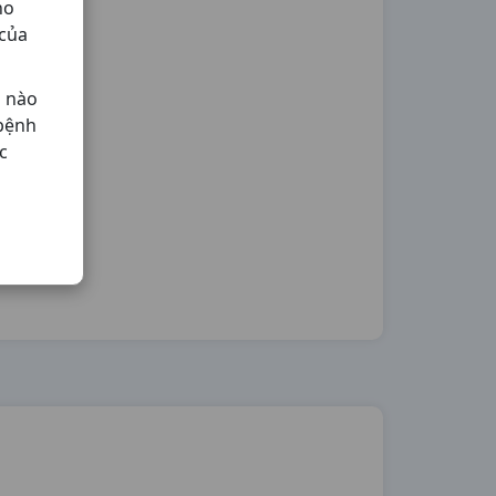
ho
 của
ả nào
 bệnh
c