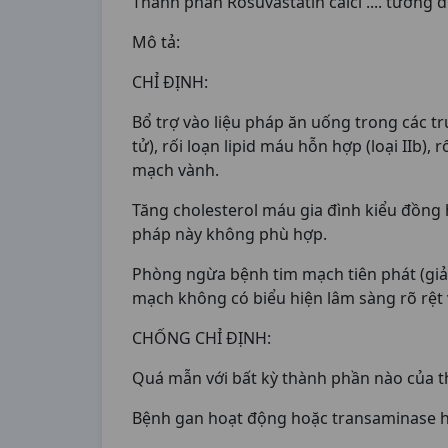
Thành phần Rosuvastatin calci .... tương
Mô tả:
CHỈ ĐỊNH:
Bổ trợ vào liệu pháp ăn uống trong các tr
tử), rối loạn lipid máu hỗn hợp (loại IIb)
mạch vành.
Tăng cholesterol máu gia đình kiểu đồng h
pháp này không phù hợp.
Phòng ngừa bệnh tim mạch tiên phát (giảm
mạch không có biểu hiện lâm sàng rõ rệt
CHỐNG CHỈ ĐỊNH:
Quá mẫn với bất kỳ thành phần nào của t
Bệnh gan hoạt động hoặc transaminase hu