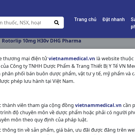
Trang chủ
Đặt nhanh
S
p
Rotorlip 10mg H30v DHG Pharma
e thương mại điện tử
vietnammedical.vn
là website thuộc
 của Công ty TNHH Dược Phẩm & Trang Thiết Bị Y Tế VN Med
ROTORLIP 10MG H3
 phân phối bán buôn dược phẩm, vật tư y tế, mỹ phẩm và c
ược phép lưu hành tại Việt Nam.
NSX:
DHG Pharma
Nhóm hàng:
Tim Mạch - Lợi Tiểu- 
c thành viên tham gia cộng đồng
vietnammedical.vn
cần p
Chia sẻ qua mạng xã hội:
 trình độ chuyên môn về dược phẩm hoặc phải có người ph
uyên môn theo quy định của pháp luật.
c thông tin về sản phẩm, giá bán, ưu đãi được đăng trên we