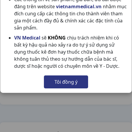
đăng trên website
vietnammedical.vn
nhằm mục
đích cung cấp các thông tin cho thành viên tham
gia một cách đầy đủ & chính xác các đặc tính của
sản phẩm.
BISOPROLOL 2,5 H30V STELLAPHARM
VN Medical
sẽ
KHÔNG
chịu trách nhiệm khi có
bất kỳ hậu quả nào xảy ra do tự ý sử dụng sử
NSX:
Stellapharm
dụng thuốc kê đơn hay thuốc chữa bệnh mà
không tuân thủ theo sự hướng dẫn của bác sĩ,
Nhóm hàng:
Tim Mạch - Lợi Tiểu- Nội Tiết,
dược sĩ hoặc người có chuyên môn về Y - Dược.
Chia sẻ qua mạng xã hội:
Tôi đồng ý