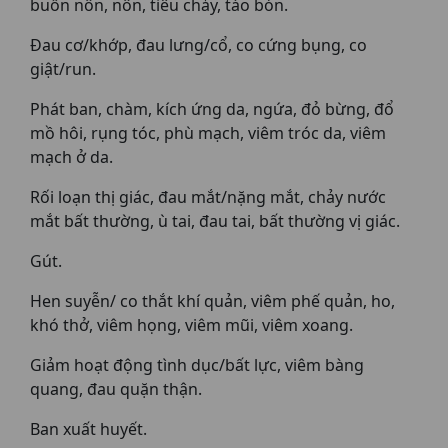
buồn nôn, nôn, tiêu chảy, táo bón.
Đau cơ/khớp, đau lưng/cổ, co cứng bụng, co
giật/run.
Phát ban, chàm, kích ứng da, ngứa, đỏ bừng, đổ
mồ hôi, rụng tóc, phù mạch, viêm tróc da, viêm
mạch ở da.
Rối loạn thị giác, đau mắt/nặng mắt, chảy nước
mắt bất thường, ù tai, đau tai, bất thường vị giác.
Gút.
Hen suyễn/ co thắt khí quản, viêm phế quản, ho,
khó thở, viêm họng, viêm mũi, viêm xoang.
Giảm hoạt động tình dục/bất lực, viêm bàng
quang, đau quặn thận.
Ban xuất huyết.