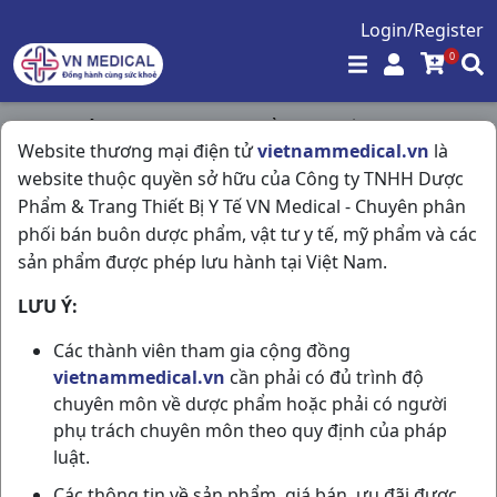
Login/Register
0
Trang chủ
/
Tim Mạch - Lợi Tiểu- Nội Tiết
/
Website thương mại điện tử
vietnammedical.vn
là
Bisoprolol 2,5 H30v Stellapharm
website thuộc quyền sở hữu của Công ty TNHH Dược
Phẩm & Trang Thiết Bị Y Tế VN Medical - Chuyên phân
phối bán buôn dược phẩm, vật tư y tế, mỹ phẩm và các
sản phẩm được phép lưu hành tại Việt Nam.
LƯU Ý:
Các thành viên tham gia cộng đồng
vietnammedical.vn
cần phải có đủ trình độ
chuyên môn về dược phẩm hoặc phải có người
phụ trách chuyên môn theo quy định của pháp
luật.
Các thông tin về sản phẩm, giá bán, ưu đãi được