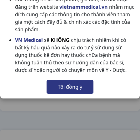
đăng trên website
vietnammedical.vn
nhằm mục
đích cung cấp các thông tin cho thành viên tham
gia một cách đầy đủ & chính xác các đặc tính của
sản phẩm.
LIPVAR 10 H3VI10VN DHG PHARMA
VN Medical
sẽ
KHÔNG
chịu trách nhiệm khi có
bất kỳ hậu quả nào xảy ra do tự ý sử dụng sử
NSX:
DHG Pharma
dụng thuốc kê đơn hay thuốc chữa bệnh mà
không tuân thủ theo sự hướng dẫn của bác sĩ,
Nhóm hàng:
Tim Mạch - Lợi Tiểu- Nội Tiết,
dược sĩ hoặc người có chuyên môn về Y - Dược.
Chia sẻ qua mạng xã hội:
Tôi đồng ý