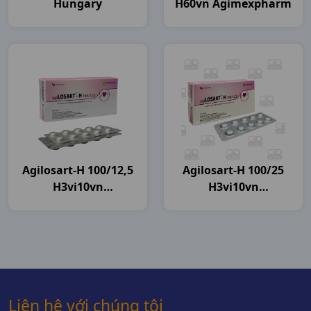
Hungary
H60vn Agimexpharm
Agilosart-H 100/12,5
Agilosart-H 100/25
H3vi10vn
H3vi10vn
Agimexpharm
Agimexpharm
Liên hệ với chúng tôi