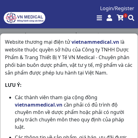
Login/Register
0
Trang chủ
/
Tim Mạch - Lợi Tiểu- Nội Tiết
/
Website thương mại điện tử
vietnammedical.vn
là
Lipvar 10 H3vi10vn DHG Pharma
website thuộc quyền sở hữu của Công ty TNHH Dược
Phẩm & Trang Thiết Bị Y Tế VN Medical - Chuyên phân
phối bán buôn dược phẩm, vật tư y tế, mỹ phẩm và các
sản phẩm được phép lưu hành tại Việt Nam.
LƯU Ý:
Các thành viên tham gia cộng đồng
vietnammedical.vn
cần phải có đủ trình độ
chuyên môn về dược phẩm hoặc phải có người
phụ trách chuyên môn theo quy định của pháp
luật.
Các thông tin về sản phẩm, giá bán, ưu đãi được