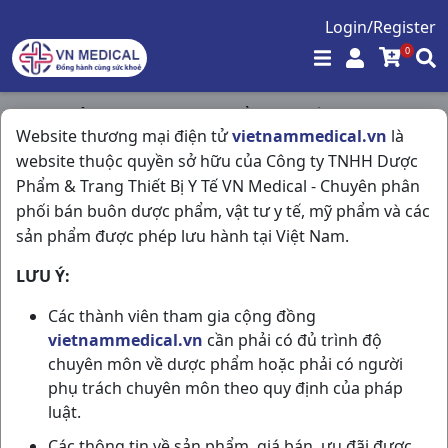
Login/Register
0
Trang chủ
/
Tim Mạch - Lợi Tiểu- Nội Tiết
/
Website thương mại điện tử
vietnammedical.vn
là
Panangin C50v Hungary
website thuộc quyền sở hữu của Công ty TNHH Dược
Phẩm & Trang Thiết Bị Y Tế VN Medical - Chuyên phân
phối bán buôn dược phẩm, vật tư y tế, mỹ phẩm và các
sản phẩm được phép lưu hành tại Việt Nam.
LƯU Ý:
Các thành viên tham gia cộng đồng
vietnammedical.vn
cần phải có đủ trình độ
chuyên môn về dược phẩm hoặc phải có người
phụ trách chuyên môn theo quy định của pháp
luật.
Các thông tin về sản phẩm, giá bán, ưu đãi được