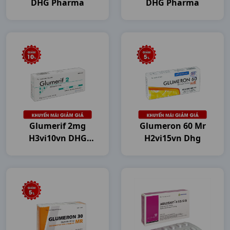
DHG Pharma
DHG Pharma
Glumerif 2mg
Glumeron 60 Mr
H3vi10vn DHG
H2vi15vn Dhg
Pharma