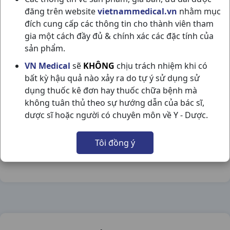
đăng trên website
vietnammedical.vn
nhằm mục
đích cung cấp các thông tin cho thành viên tham
gia một cách đầy đủ & chính xác các đặc tính của
sản phẩm.
PANANGIN C50V HUNGARY
VN Medical
sẽ
KHÔNG
chịu trách nhiệm khi có
bất kỳ hậu quả nào xảy ra do tự ý sử dụng sử
NSX:
Hungary
dụng thuốc kê đơn hay thuốc chữa bệnh mà
không tuân thủ theo sự hướng dẫn của bác sĩ,
Nhóm hàng:
Tim Mạch - Lợi Tiểu- Nội Tiết,
dược sĩ hoặc người có chuyên môn về Y - Dược.
Chia sẻ qua mạng xã hội:
Tôi đồng ý