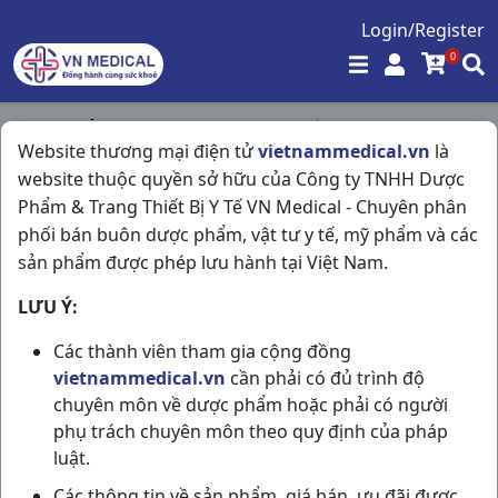
Login/Register
0
Trang chủ
/
Kháng Sinh - Kháng Nấm - Kháng Virus
/
Website thương mại điện tử
vietnammedical.vn
là
Rodogyl H2vi10v Aventis
website thuộc quyền sở hữu của Công ty TNHH Dược
Phẩm & Trang Thiết Bị Y Tế VN Medical - Chuyên phân
phối bán buôn dược phẩm, vật tư y tế, mỹ phẩm và các
sản phẩm được phép lưu hành tại Việt Nam.
LƯU Ý:
Các thành viên tham gia cộng đồng
vietnammedical.vn
cần phải có đủ trình độ
chuyên môn về dược phẩm hoặc phải có người
phụ trách chuyên môn theo quy định của pháp
luật.
Các thông tin về sản phẩm, giá bán, ưu đãi được