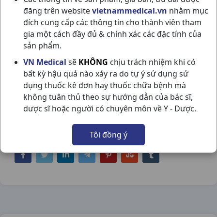
đăng trên website
vietnammedical.vn
nhằm mục
đích cung cấp các thông tin cho thành viên tham
gia một cách đầy đủ & chính xác các đặc tính của
sản phẩm.
RODOGYL H2VI10V AVENTIS
VN Medical
sẽ
KHÔNG
chịu trách nhiệm khi có
bất kỳ hậu quả nào xảy ra do tự ý sử dụng sử
NSX:
Aventis
dụng thuốc kê đơn hay thuốc chữa bệnh mà
không tuân thủ theo sự hướng dẫn của bác sĩ,
Nhóm hàng:
Kháng Sinh - Kháng Nấm -
dược sĩ hoặc người có chuyên môn về Y - Dược.
Kháng Virus,
Tôi đồng ý
Chia sẻ qua mạng xã hội: