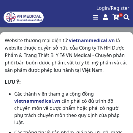
Login/Register
0
Trang chủ
/
Kháng Sinh - Kháng Nấm - Kháng Virus
/
Website thương mại điện tử
vietnammedical.vn
là
Opxil 250 C200v Imexpharm
website thuộc quyền sở hữu của Công ty TNHH Dược
Phẩm & Trang Thiết Bị Y Tế VN Medical - Chuyên phân
phối bán buôn dược phẩm, vật tư y tế, mỹ phẩm và các
sản phẩm được phép lưu hành tại Việt Nam.
LƯU Ý:
Các thành viên tham gia cộng đồng
vietnammedical.vn
cần phải có đủ trình độ
chuyên môn về dược phẩm hoặc phải có người
phụ trách chuyên môn theo quy định của pháp
luật.
Các thông tin về sản phẩm, giá bán, ưu đãi được