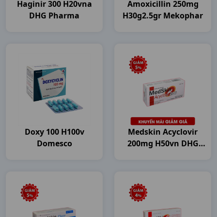
Haginir 300 H20vna
Amoxicillin 250mg
DHG Pharma
H30g2.5gr Mekophar
Doxy 100 H100v
Medskin Acyclovir
Domesco
200mg H50vn DHG
Pharma