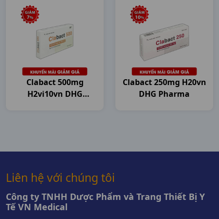
Clabact 500mg
Clabact 250mg H20vn
H2vi10vn DHG
DHG Pharma
Pharma
Liên hệ với chúng tôi
Công ty TNHH Dược Phẩm và Trang Thiết Bị Y
Tế VN Medical