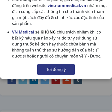
đăng trên website
vietnammedical.vn
nhằm mục
đích cung cấp các thông tin cho thành viên tham
gia một cách đầy đủ & chính xác các đặc tính của
sản phẩm.
OPXIL 250 C200V IMEXPHARM
VN Medical
sẽ
KHÔNG
chịu trách nhiệm khi có
bất kỳ hậu quả nào xảy ra do tự ý sử dụng sử
NSX:
Imexpharm
dụng thuốc kê đơn hay thuốc chữa bệnh mà
không tuân thủ theo sự hướng dẫn của bác sĩ,
Nhóm hàng:
Kháng Sinh - Kháng Nấm -
dược sĩ hoặc người có chuyên môn về Y - Dược.
Kháng Virus,
Tôi đồng ý
Chia sẻ qua mạng xã hội: