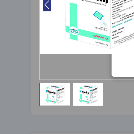
vi
th
sả
VN
xả
mà
ng