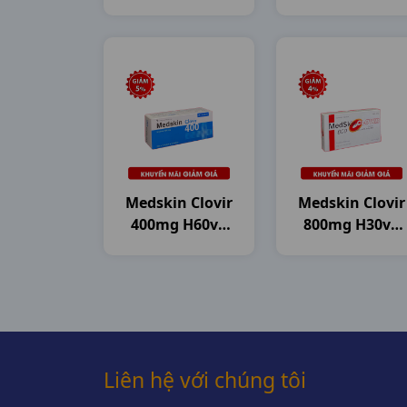
Pharma
Pharma
Medskin Clovir
Medskin Clovir
400mg H60vn
800mg H30vn
DHG Pharma
DHG Pharma
Liên hệ với chúng tôi