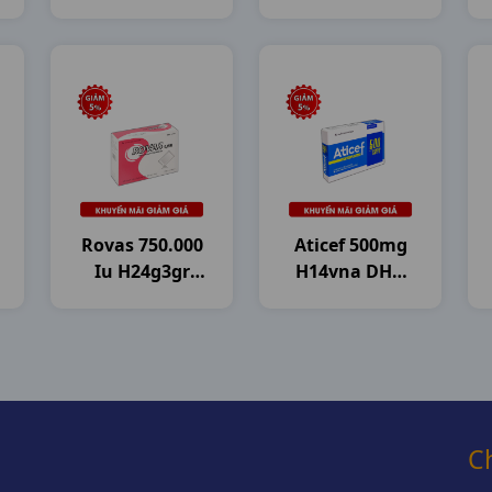
Pharma
H30g2.5gr
Mekophar
Rovas 750.000
Aticef 500mg
Iu H24g3gr
H14vna DHG
DHG Pharma
Pharma
C