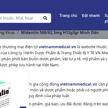
Trang chủ
Đặt nhanh
S
p
ng Virus
/
Midantin 500/62,5mg H12g3gr Minh Dân
e thương mại điện tử
vietnammedical.vn
là website thuộc
 của Công ty TNHH Dược Phẩm & Trang Thiết Bị Y Tế VN Med
MIDANTIN 500/62,
 phân phối bán buôn dược phẩm, vật tư y tế, mỹ phẩm và c
DÂN
ược phép lưu hành tại Việt Nam.
NSX:
Minh Dân
c thành viên tham gia cộng đồng
vietnammedical.vn
cần p
Nhóm hàng:
Kháng Sinh - Kháng 
 trình độ chuyên môn về dược phẩm hoặc phải có người ph
Chia sẻ qua mạng xã hội:
uyên môn theo quy định của pháp luật.
c thông tin về sản phẩm, giá bán, ưu đãi được đăng trên we