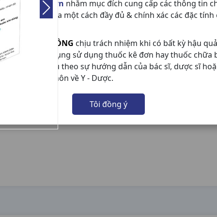
etnammedical.vn
nhằm mục đích cung cấp các thông tin c
ành viên tham gia một cách đầy đủ & chính xác các đặc tính
n phẩm.
 Medical
sẽ
KHÔNG
chịu trách nhiệm khi có bất kỳ hậu qu
y ra do tự ý sử dụng sử dụng thuốc kê đơn hay thuốc chữa
 không tuân thủ theo sự hướng dẫn của bác sĩ, dược sĩ hoặ
ười có chuyên môn về Y - Dược.
Tôi đồng ý