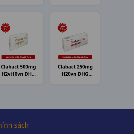
200mg H50vn
DHG Pharma
Clabact 500mg
Clabact 250mg
H2vi10vn DHG
H20vn DHG
Pharma
Pharma
hính sách