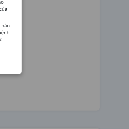
ho
 của
ả nào
 bệnh
c