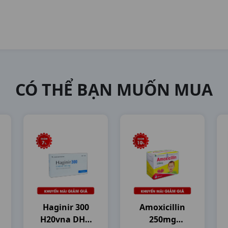
CÓ THỂ BẠN MUỐN MUA
Haginir 300
Amoxicillin
H20vna DHG
250mg