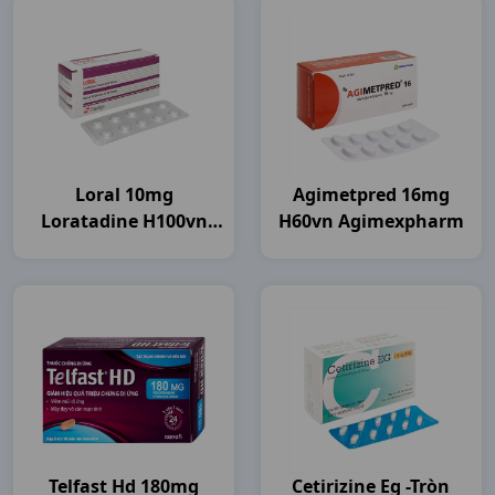
Loral 10mg
Agimetpred 16mg
Loratadine H100vn
H60vn Agimexpharm
Flamigo
Telfast Hd 180mg
Cetirizine Eg -tròn