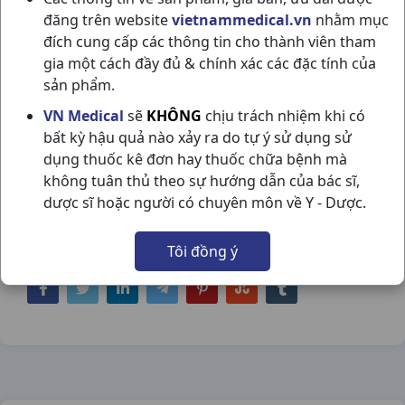
đăng trên website
vietnammedical.vn
nhằm mục
đích cung cấp các thông tin cho thành viên tham
gia một cách đầy đủ & chính xác các đặc tính của
sản phẩm.
MENISON 16MG H30V PYMEPHARCO
VN Medical
sẽ
KHÔNG
chịu trách nhiệm khi có
bất kỳ hậu quả nào xảy ra do tự ý sử dụng sử
NSX:
Pymepharco
dụng thuốc kê đơn hay thuốc chữa bệnh mà
không tuân thủ theo sự hướng dẫn của bác sĩ,
Nhóm hàng:
Kháng Viêm - Kháng
dược sĩ hoặc người có chuyên môn về Y - Dược.
Histamin,
Tôi đồng ý
Chia sẻ qua mạng xã hội: