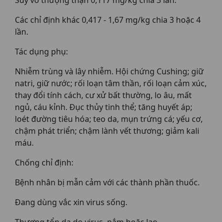
Suy vỏ thượng thận 0,117 mg/kg chia 3 lần.
Các chỉ định khác 0,417 - 1,67 mg/kg chia 3 hoặc 4
lần.
Tác dụng phụ:
Nhiễm trùng và lây nhiễm. Hội chứng Cushing; giữ
natri, giữ nước; rối loạn tâm thần, rối loạn cảm xúc,
thay đổi tính cách, cư xử bất thường, lo âu, mất
ngủ, cáu kỉnh. Đục thủy tinh thể; tăng huyết áp;
loét đường tiêu hóa; teo da, mụn trứng cá; yếu cơ,
chậm phát triển; chậm lành vết thương; giảm kali
máu.
Chống chỉ định:
Bệnh nhân bị mẫn cảm với các thành phần thuốc.
Đang dùng vắc xin virus sống.