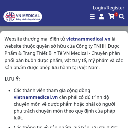
Login/Register
0
Trang chủ
/
Kháng Viêm - Kháng Histamin
/
Website thương mại điện tử
vietnammedical.vn
là
Menison 16mg H30v Pymepharco
website thuộc quyền sở hữu của Công ty TNHH Dược
Phẩm & Trang Thiết Bị Y Tế VN Medical - Chuyên phân
phối bán buôn dược phẩm, vật tư y tế, mỹ phẩm và các
sản phẩm được phép lưu hành tại Việt Nam.
LƯU Ý:
Các thành viên tham gia cộng đồng
vietnammedical.vn
cần phải có đủ trình độ
chuyên môn về dược phẩm hoặc phải có người
phụ trách chuyên môn theo quy định của pháp
luật.
Các thông tin về sản phẩm, giá bán, ưu đãi được