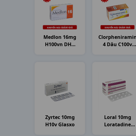
Medlon 16mg
Clorphenirami
H100vn DHG
4 Dâu C100v
Pharma
DHG Pharma
Zyrtec 10mg
Loral 10mg
H10v Glasxo
Loratadine
H100vn