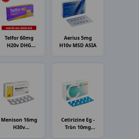
Telfor 60mg
Aerius 5mg
H20v DHG
H10v MSD ASIA
Pharma
Menison 16mg
Cetirizine Eg -
H30v
Tròn 10mg
Pymepharco
H100vn