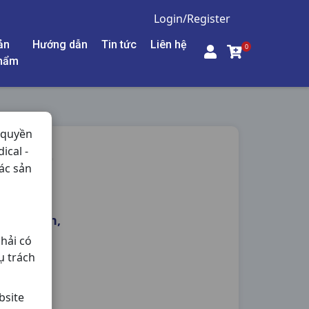
Login/Register
ản
Hướng dẫn
Tin tức
Liên hệ
0
hẩm
 quyền
ical -
LASXO
ác sản
Histamin,
hải có
ụ trách
bsite