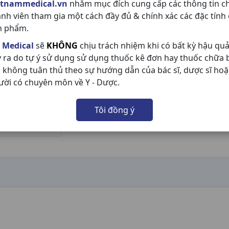
etnammedical.vn
nhằm mục đích cung cấp các thông tin c
ành viên tham gia một cách đầy đủ & chính xác các đặc tính
n phẩm.
 Medical
sẽ
KHÔNG
chịu trách nhiệm khi có bất kỳ hậu qu
y ra do tự ý sử dụng sử dụng thuốc kê đơn hay thuốc chữa
 không tuân thủ theo sự hướng dẫn của bác sĩ, dược sĩ hoặ
ười có chuyên môn về Y - Dược.
Tôi đồng ý