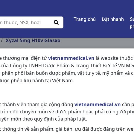
Trang chủ
Đặt nhanh
S
p
/
Xyzal 5mg H10v Glasxo
e thương mại điện tử
vietnammedical.vn
là website thuộc
 của Công ty TNHH Dược Phẩm & Trang Thiết Bị Y Tế VN Med
XYZAL 5MG H10V G
 phân phối bán buôn dược phẩm, vật tư y tế, mỹ phẩm và c
ược phép lưu hành tại Việt Nam.
NSX:
Glasxo
Nhóm hàng:
Kháng Viêm - Kháng 
c thành viên tham gia cộng đồng
vietnammedical.vn
cần p
Chia sẻ qua mạng xã hội:
 trình độ chuyên môn về dược phẩm hoặc phải có người ph
uyên môn theo quy định của pháp luật.
c thông tin về sản phẩm, giá bán, ưu đãi được đăng trên we