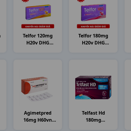
n
Telfor 120mg
Telfor 180mg
H20v DHG
H20v DHG
Pharma
Pharma
Agimetpred
Telfast Hd
16mg H60vn
180mg
Agimexpharm
H3vi10vbf SNF