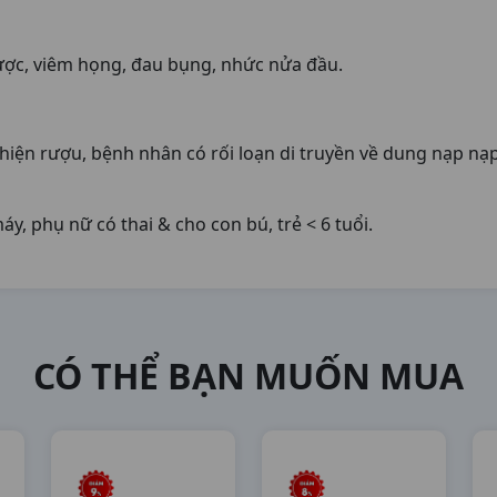
ược, viêm họng, đau bụng, nhức nửa đầu.
iện rượu, bệnh nhân có rối loạn di truyền về dung nạp nạp
y, phụ nữ có thai & cho con bú, trẻ < 6 tuổi.
CÓ THỂ BẠN MUỐN MUA