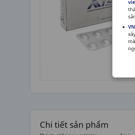
vi
th
sả
VN
xả
mà
ng
Chi tiết sản phẩm