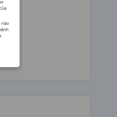
ho
 của
ả nào
 bệnh
c