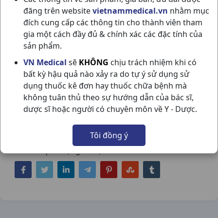
đăng trên website
vietnammedical.vn
nhằm mục
đích cung cấp các thông tin cho thành viên tham
gia một cách đầy đủ & chính xác các đặc tính của
sản phẩm.
AGIMETPRED 16MG H60VN
VN Medical
sẽ
KHÔNG
chịu trách nhiệm khi có
bất kỳ hậu quả nào xảy ra do tự ý sử dụng sử
AGIMEXPHARM
dụng thuốc kê đơn hay thuốc chữa bệnh mà
NSX:
Agimexpharm
không tuân thủ theo sự hướng dẫn của bác sĩ,
dược sĩ hoặc người có chuyên môn về Y - Dược.
Nhóm hàng:
Kháng Viêm - Kháng
Histamin,
Tôi đồng ý
Chia sẻ qua mạng xã hội: