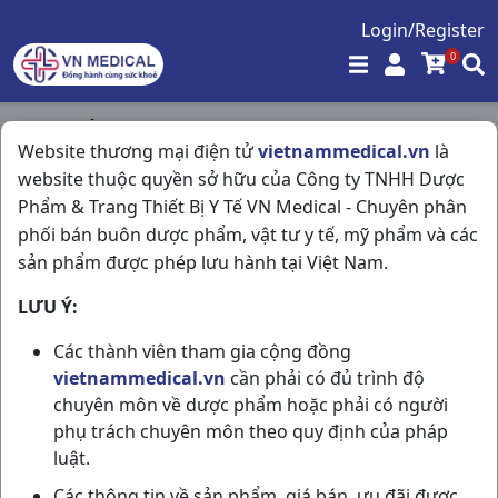
Login/Register
0
Trang chủ
/
Kháng Viêm - Kháng Histamin
/
Website thương mại điện tử
vietnammedical.vn
là
Agimetpred 16mg H60vn Agimexpharm
website thuộc quyền sở hữu của Công ty TNHH Dược
Phẩm & Trang Thiết Bị Y Tế VN Medical - Chuyên phân
phối bán buôn dược phẩm, vật tư y tế, mỹ phẩm và các
sản phẩm được phép lưu hành tại Việt Nam.
LƯU Ý:
Các thành viên tham gia cộng đồng
vietnammedical.vn
cần phải có đủ trình độ
chuyên môn về dược phẩm hoặc phải có người
phụ trách chuyên môn theo quy định của pháp
luật.
Các thông tin về sản phẩm, giá bán, ưu đãi được