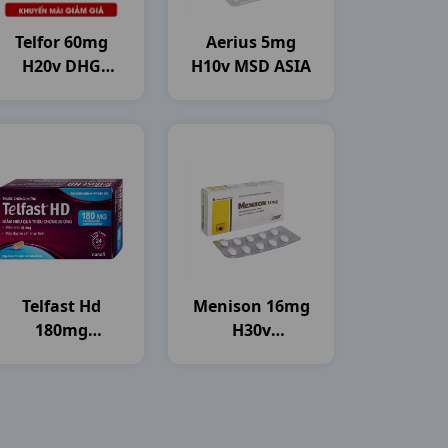
Telfor 60mg
Aerius 5mg
H20v DHG
H10v MSD ASIA
Pharma
Telfast Hd
Menison 16mg
180mg
H30v
H3vi10vbf SNF
Pymepharco