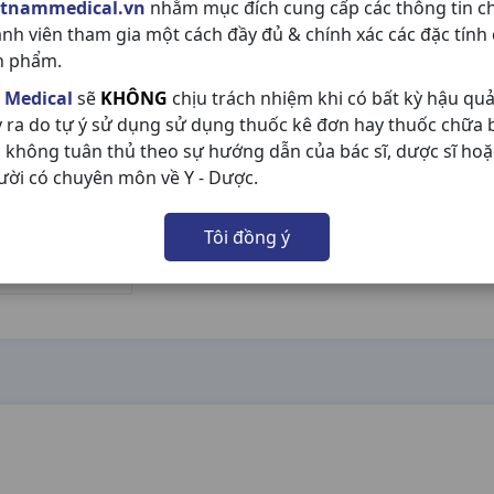
etnammedical.vn
nhằm mục đích cung cấp các thông tin c
ành viên tham gia một cách đầy đủ & chính xác các đặc tính
n phẩm.
 Medical
sẽ
KHÔNG
chịu trách nhiệm khi có bất kỳ hậu qu
y ra do tự ý sử dụng sử dụng thuốc kê đơn hay thuốc chữa
 không tuân thủ theo sự hướng dẫn của bác sĩ, dược sĩ hoặ
ười có chuyên môn về Y - Dược.
Tôi đồng ý