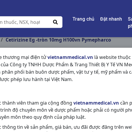
Trang chủ
Đặt nhanh
S
p
/
Cetirizine Eg -tròn 10mg H100vn Pymepharco
e thương mại điện tử
vietnammedical.vn
là website thuộc
 của Công ty TNHH Dược Phẩm & Trang Thiết Bị Y Tế VN Med
CETIRIZINE EG -TR
 phân phối bán buôn dược phẩm, vật tư y tế, mỹ phẩm và c
PYMEPHARCO
ược phép lưu hành tại Việt Nam.
NSX:
Pymepharco
c thành viên tham gia cộng đồng
vietnammedical.vn
cần p
Nhóm hàng:
Kháng Viêm - Kháng 
 trình độ chuyên môn về dược phẩm hoặc phải có người ph
Chia sẻ qua mạng xã hội:
uyên môn theo quy định của pháp luật.
c thông tin về sản phẩm, giá bán, ưu đãi được đăng trên we