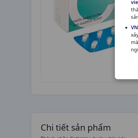
vi
th
sả
VN
xả
mà
ng
Chi tiết sản phẩm