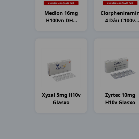
Medlon 16mg
Clorphenirami
H100vn DHG
4 Dâu C100v
Pharma
DHG Pharma
Xyzal 5mg H10v
Zyrtec 10mg
Glasxo
H10v Glasxo