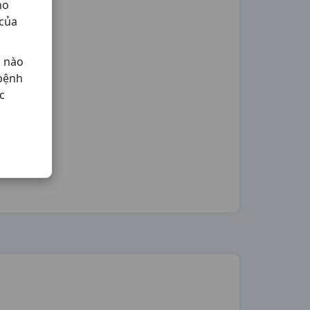
ho
 của
ả nào
 bệnh
c