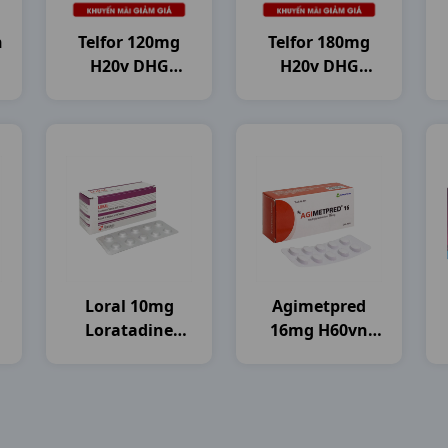
n
Telfor 120mg
Telfor 180mg
H20v DHG
H20v DHG
Pharma
Pharma
Loral 10mg
Agimetpred
Loratadine
16mg H60vn
H100vn
Agimexpharm
Flamigo