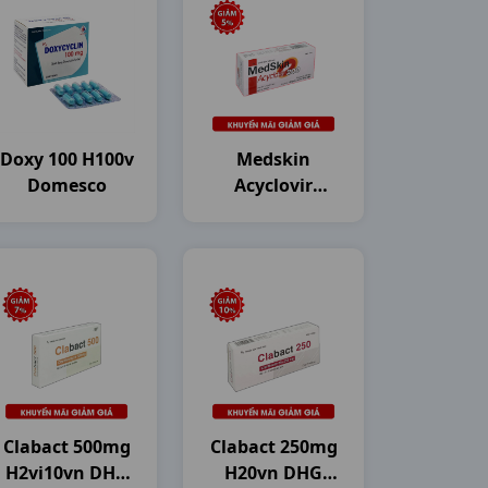
Doxy 100 H100v
Medskin
Domesco
Acyclovir
200mg H50vn
DHG Pharma
Clabact 500mg
Clabact 250mg
H2vi10vn DHG
H20vn DHG