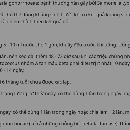
ria gonorrhoeae; bệnh thương hàn gây bởi Salmonella typhi
đồ. Có thể dùng kháng sinh trước khi có kết quả kháng sin
cần điều chỉnh theo kết quả đó.
 5 - 10 ml nước cho 1 gói), khuấy đều trước khi uống. Uốn
uẩn, nên kéo dài thêm 48 - 72 giờ sau khi các triệu chứng nh
ptococcus nhóm A tan máu beta phải điều trị ít nhất 10 ng
0 - 14 ngày.
i 6 tháng tuổi chưa được xác lập.
 trọng lượng cơ thể/ ngày, có thể dùng 1 lần trong ngày hoặ
 ngày, có thể dùng 1 lần trong ngày hoặc chia làm 2 lần, mỗ
gonorrhoeae (kể cả những chủng tiết beta-lactamase): Uống