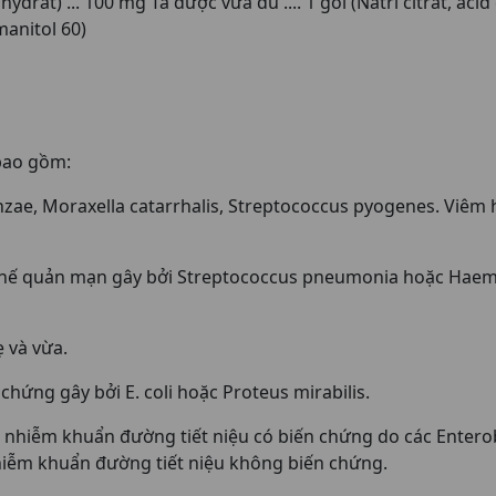
drat) ... 100 mg Tá dược vừa đủ .... 1 gói (Natri citrat, aci
manitol 60)
bao gồm:
nzae, Moraxella catarrhalis, Streptococcus pyogenes. Viêm
phế quản mạn gây bởi Streptococcus pneumonia hoặc Haemo
 và vừa.
hứng gây bởi E. coli hoặc Proteus mirabilis.
à nhiễm khuẩn đường tiết niệu có biến chứng do các Enter
nhiễm khuẩn đường tiết niệu không biến chứng.