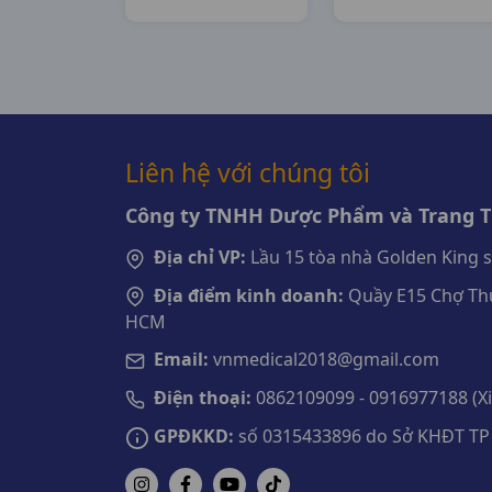
DHG Pharma
DHG Pharma
Liên hệ với chúng tôi
Công ty TNHH Dược Phẩm và Trang Th
Địa chỉ VP:
Lầu 15 tòa nhà Golden King 
Địa điểm kinh doanh:
Quầy E15 Chợ Thu
HCM
Email:
vnmedical2018@gmail.com
Điện thoại:
0862109099 - 0916977188 (Xin
GPĐKKD:
số 0315433896 do Sở KHĐT TP