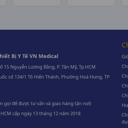
DHG Pharma
Pharma
C
iết Bị Y Tế VN Medical
Giớ
Ch
số 15 Nguyễn Lương Bằng, P. Tân Mỹ, Tp.HCM
Ch
ốc số 134/1 Tô Hiến Thành, Phường Hoà Hưng, TP
Ch
Ch
 gọi để được tư vấn và giao hàng tận nơi)
Hư
 HCM cấp ngày 13 tháng 12 năm 2018
Ch
dụ