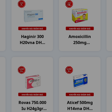
Haginir 300
Amoxicillin
H20vna DHG
250mg
Pharma
H30g2.5gr
Mekophar
Rovas 750.000
Aticef 500mg
Iu H24g3gr
H14vna DHG