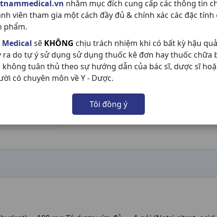
etnammedical.vn
nhằm mục đích cung cấp các thông tin c
ành viên tham gia một cách đầy đủ & chính xác các đặc tính
n phẩm.
 Medical
sẽ
KHÔNG
chịu trách nhiệm khi có bất kỳ hậu qu
y ra do tự ý sử dụng sử dụng thuốc kê đơn hay thuốc chữa
 không tuân thủ theo sự hướng dẫn của bác sĩ, dược sĩ hoặ
ười có chuyên môn về Y - Dược.
Tôi đồng ý