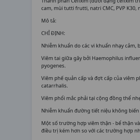
Thành phần Cefixim (dưới dạng cefixim trihy
cam, mùi tutti frutti, natri CMC, PVP K30, 
Mô tả:
CHỈ ĐỊNH:
Nhiễm khuẩn do các vi khuẩn nhạy cảm, 
Viêm tai giữa gây bởi Haemophilus influe
pyogenes.
Viêm phế quản cấp và đợt cấp của viêm 
catarrhalis.
Viêm phổi mắc phải tại cộng đồng thể nhẹ
Nhiễm khuẩn đường tiết niệu không biến c
Một số trường hợp viêm thận - bể thận v
điều trị kém hơn so với các trường hợp 