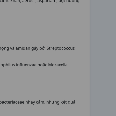
d citric khan, aerosil, aspartam, bột hương
 họng và amidan gây bởi Streptococcus
philus influenzae hoặc Moraxella
obacteriaceae nhạy cảm, nhưng kết quả