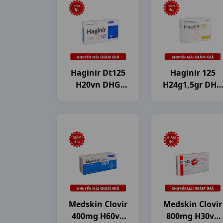
Haginir Dt125
Haginir 125
H20vn DHG
H24g1,5gr DHG
Pharma
Pharma
Medskin Clovir
Medskin Clovir
400mg H60vn
800mg H30vn