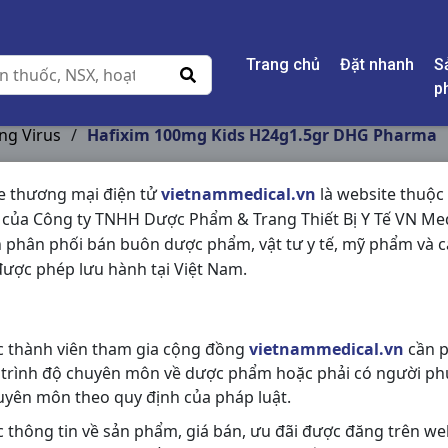
Trang chủ
Đặt nhanh
S
p
ng Virus
/
Hafixim 100mg Kids H24g1.5gr DHG Pharma
e thương mại điện tử
vietnammedical.vn
là website thuộc
 của Công ty TNHH Dược Phẩm & Trang Thiết Bị Y Tế VN Med
HAFIXIM 100MG KID
 phân phối bán buôn dược phẩm, vật tư y tế, mỹ phẩm và c
PHARMA
ược phép lưu hành tại Việt Nam.
NSX:
DHG Pharma
c thành viên tham gia cộng đồng
vietnammedical.vn
cần p
Nhóm hàng:
Kháng Sinh - Kháng 
 trình độ chuyên môn về dược phẩm hoặc phải có người ph
Chia sẻ qua mạng xã hội:
uyên môn theo quy định của pháp luật.
c thông tin về sản phẩm, giá bán, ưu đãi được đăng trên we