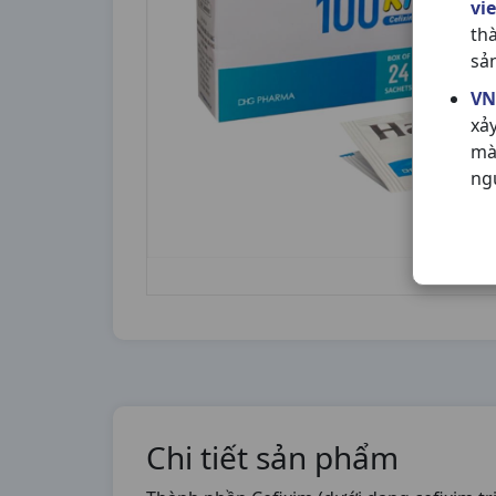
vi
th
sả
VN
xả
mà
ng
Chi tiết sản phẩm