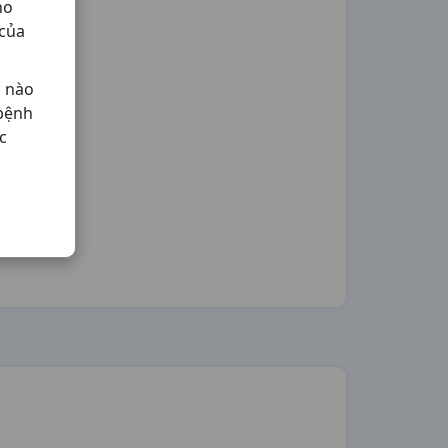
ho
 của
ả nào
 bệnh
c