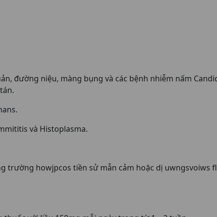
uản, đường niệu, màng bụng và các bệnh nhiễm nấm Candi
tán.
mans.
mititis và Histoplasma.
g trường howjpcos tiền sử mẫn cảm hoặc dị uwngsvoiws fl