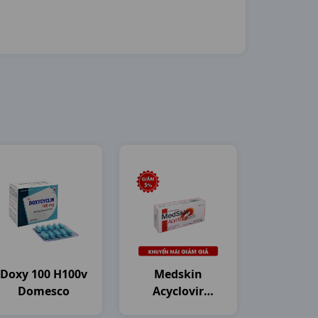
Doxy 100 H100v
Medskin
Domesco
Acyclovir
200mg H50vn