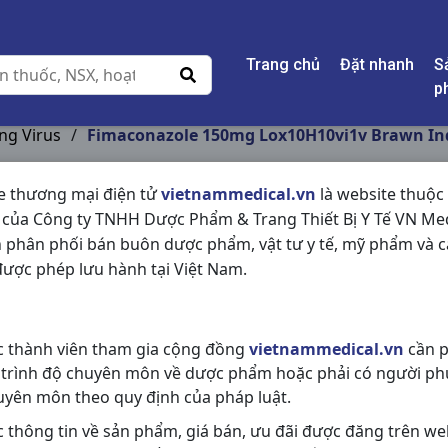
Trang chủ
Đặt nhanh
S
p
ng Virus
/
Fimaconazole 150mg Lox10H10vi1v Brawn In
e thương mại điện tử
vietnammedical.vn
là website thuộc
 của Công ty TNHH Dược Phẩm & Trang Thiết Bị Y Tế VN Med
FIMACONAZOLE 150
 phân phối bán buôn dược phẩm, vật tư y tế, mỹ phẩm và c
BRAWN INDIA
ược phép lưu hành tại Việt Nam.
NSX:
Brawn India
c thành viên tham gia cộng đồng
vietnammedical.vn
cần p
Nhóm hàng:
Kháng Sinh - Kháng 
 trình độ chuyên môn về dược phẩm hoặc phải có người ph
Chia sẻ qua mạng xã hội:
uyên môn theo quy định của pháp luật.
c thông tin về sản phẩm, giá bán, ưu đãi được đăng trên we