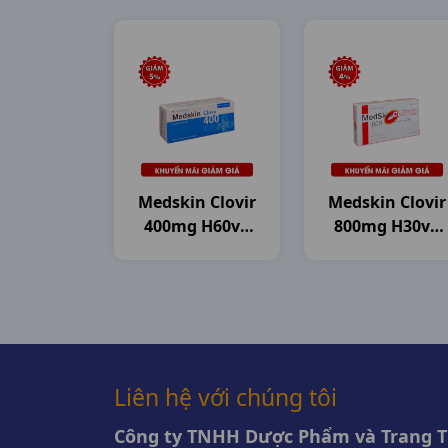
Medskin Clovir
Medskin Clovir
400mg H60vn
800mg H30vn
DHG Pharma
DHG Pharma
Liên hệ với chúng tôi
Công ty TNHH Dược Phẩm và Trang Th