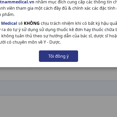
etnammedical.vn
nhằm mục đích cung cấp các thông tin c
ành viên tham gia một cách đầy đủ & chính xác các đặc tính
n phẩm.
 Medical
sẽ
KHÔNG
chịu trách nhiệm khi có bất kỳ hậu qu
y ra do tự ý sử dụng sử dụng thuốc kê đơn hay thuốc chữa
 không tuân thủ theo sự hướng dẫn của bác sĩ, dược sĩ hoặ
ười có chuyên môn về Y - Dược.
Tôi đồng ý