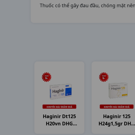
Thuốc có thể gây đau đầu, chóng mặt nên 
Haginir Dt125
Haginir 125
H20vn DHG
H24g1,5gr DHG
Pharma
Pharma