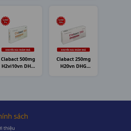
DHG Pharma
Clabact 500mg
Clabact 250mg
H2vi10vn DHG
H20vn DHG
Pharma
Pharma
hính sách
i thiệu