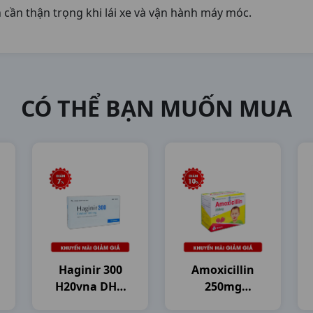
cần thận trọng khi lái xe và vận hành máy móc.
CÓ THỂ BẠN MUỐN MUA
Haginir 300
Amoxicillin
H20vna DHG
250mg
Pharma
H30g2.5gr