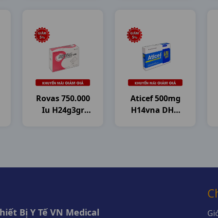
Mekophar
Rovas 750.000
Aticef 500mg
Iu H24g3gr
H14vna DHG
DHG Pharma
Pharma
C
iết Bị Y Tế VN Medical
Giớ