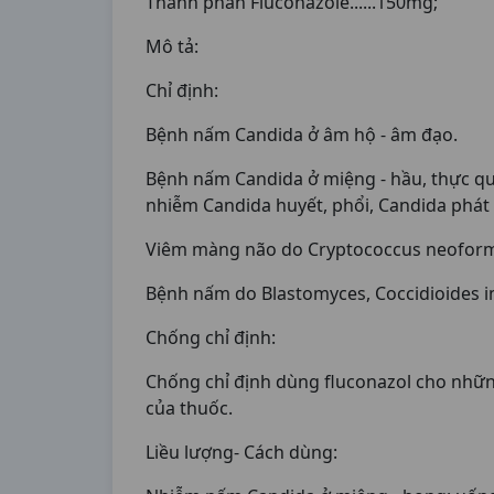
Thành phần Fluconazole......150mg;
Mô tả:
Chỉ định:
Bệnh nấm Candida ở âm hộ - âm đạo.
Bệnh nấm Candida ở miệng - hầu, thực q
nhiễm Candida huyết, phổi, Candida phát 
Viêm màng não do Cryptococcus neofor
Bệnh nấm do Blastomyces, Coccidioides im
Chống chỉ định:
Chống chỉ định dùng fluconazol cho nhữn
của thuốc.
Liều lượng- Cách dùng: