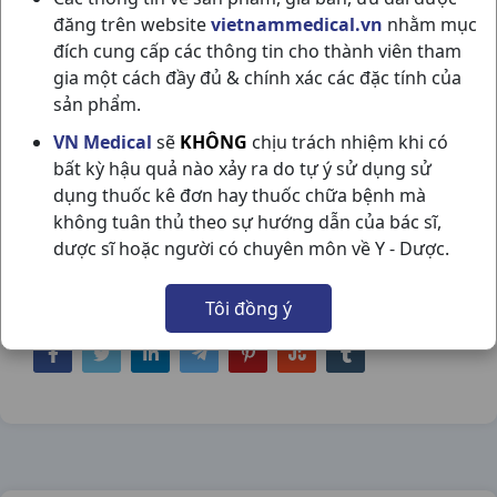
đăng trên website
vietnammedical.vn
nhằm mục
đích cung cấp các thông tin cho thành viên tham
gia một cách đầy đủ & chính xác các đặc tính của
sản phẩm.
EVADAYSS H10VN MEDILANTEX
VN Medical
sẽ
KHÔNG
chịu trách nhiệm khi có
bất kỳ hậu quả nào xảy ra do tự ý sử dụng sử
NSX:
Medilantex
dụng thuốc kê đơn hay thuốc chữa bệnh mà
không tuân thủ theo sự hướng dẫn của bác sĩ,
Nhóm hàng:
Kháng Sinh - Kháng Nấm -
dược sĩ hoặc người có chuyên môn về Y - Dược.
Kháng Virus,
Tôi đồng ý
Chia sẻ qua mạng xã hội: