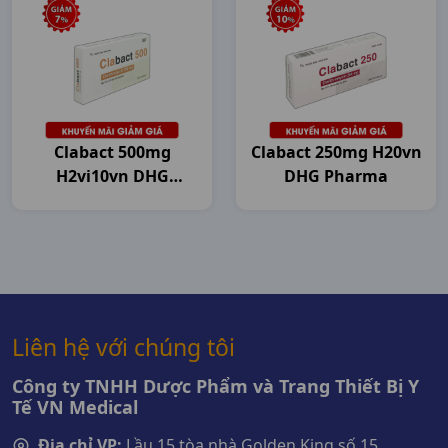
Clabact 500mg
Clabact 250mg H20vn
H2vi10vn DHG
DHG Pharma
Pharma
Liên hệ với chúng tôi
Công ty TNHH Dược Phẩm và Trang Thiết Bị Y
Tế VN Medical
Địa chỉ VP:
Lầu 15 tòa nhà Golden King số 15