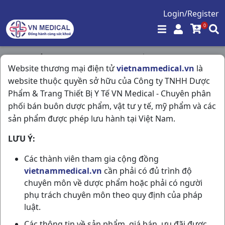
Login/Register
0
Trang chủ
/
Kháng Sinh - Kháng Nấm - Kháng Virus
/
Website thương mại điện tử
vietnammedical.vn
là
Evadayss H10vn Medilantex
website thuộc quyền sở hữu của Công ty TNHH Dược
Phẩm & Trang Thiết Bị Y Tế VN Medical - Chuyên phân
phối bán buôn dược phẩm, vật tư y tế, mỹ phẩm và các
sản phẩm được phép lưu hành tại Việt Nam.
LƯU Ý:
Các thành viên tham gia cộng đồng
vietnammedical.vn
cần phải có đủ trình độ
chuyên môn về dược phẩm hoặc phải có người
phụ trách chuyên môn theo quy định của pháp
luật.
Các thông tin về sản phẩm, giá bán, ưu đãi được